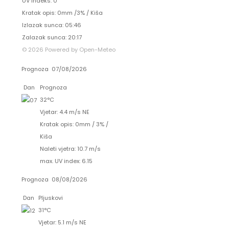
UV indeks: 0
Kratak opis:
0mm
/
3%
/
Kiša
Izlazak sunca: 05:46
Zalazak sunca: 20:17
© 2026 Powered by Open-Meteo
Prognoza
07/08/2026
Dan
Prognoza
32°C
Vjetar: 4.4 m/s NE
Kratak opis:
0mm
/
3%
/
Kiša
Naleti vjetra: 10.7 m/s
max. UV index: 6.15
Prognoza
08/08/2026
Dan
Pljuskovi
31°C
Vjetar: 5.1 m/s NE