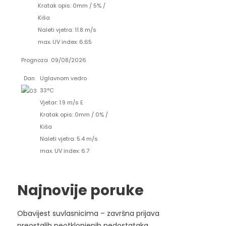
Kratak opis:
0mm
/
5%
/
Kiša
Naleti vjetra: 11.8 m/s
max. UV index: 6.65
Prognoza
09/08/2026
Dan
Uglavnom vedro
33°C
Vjetar: 1.9 m/s E
Kratak opis:
0mm
/
0%
/
Kiša
Naleti vjetra: 5.4 m/s
max. UV index: 6.7
Najnovije poruke
Obavijest suvlasnicima – završna prijava
preostalih neotklonjenih nedostataka