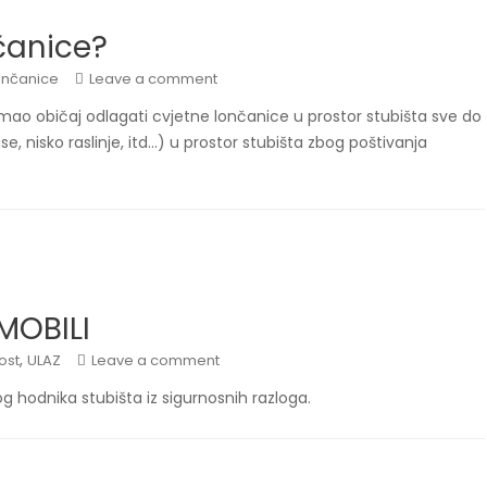
čanice?
ončanice
Leave a comment
 imao običaj odlagati cvjetne lončanice u prostor stubišta sve do
se, nisko raslinje, itd…) u prostor stubišta zbog poštivanja
MOBILI
,
ost
ULAZ
Leave a comment
g hodnika stubišta iz sigurnosnih razloga.