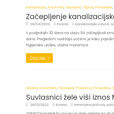
,
,
,
,
Kanalizacija
Kućni red
Obavijest
Otpad
Primjedbe
Začepljenje kanalizacij
,
09/04/2023
Kozina
kanalizacijski odvod
o
U posljednjih 30 dana na ulazu 94 odčepljivali smo 
dana. Pregledom sadržaja uočeno je kako pojedinc
higijenske uloške, vlažne maramice
Čitaj više
,
,
,
,
,
Anketa
Dokument
Obavijest
Prijedlozi
Primjedbe
U
Suvlasnici žele viši izno
,
29/12/2022
Kozina
minimalna pričuva
prič
ZGRADOnačelnik.hr proveo je dvije ankete na dru