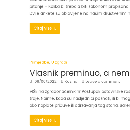
pitanje – Kolika bi trebala biti zakonom propisana 
Dvije ankete su objavljene na našim društvenim 
Čitaj više
,
Primjedbe
U zgradi
Vlasnik preminuo, a nema
09/06/2022
Kozina
Leave a comment
VIŠE na zgradonačelnik.hr Postupak ostavinske rasp
traje. Naime, kada su nasljednici poznati, ili bi mo
oko naplate pričuve ili održavanja tog stana. Bar
Čitaj više