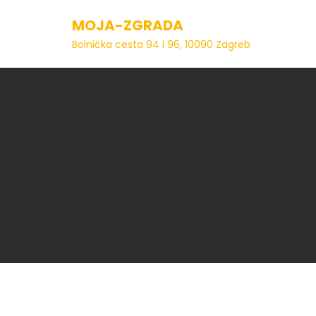
Skip
MOJA-ZGRADA
to
content
Bolnička cesta 94 i 96, 10090 Zagreb