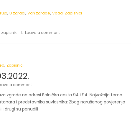
,
,
,
,
truja
U zgradi
Van zgrade
Voda
Zapisnici
 zapisnik
Leave a comment
,
ed
Zapisnici
3.2022.
eave a comment
aza zgrade na adresi Bolnička cesta 94 i 94. Najvažnija tema
a stanara i predstavnika suvlasnika: Zbog narušenog povjerenja
 i drugi su ponudili