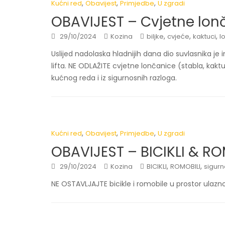
,
,
,
Kućni red
Obavijest
Primjedbe
U zgradi
OBAVIJEST – Cvjetne lon
,
,
,
29/10/2024
Kozina
biljke
cvjeće
kaktuci
l
Uslijed nadolaska hladnijih dana dio suvlasnika je
lifta. NE ODLAŽITE cvjetne lončanice (stabla, kaktu
kućnog reda i iz sigurnosnih razloga.
,
,
,
Kućni red
Obavijest
Primjedbe
U zgradi
OBAVIJEST – BICIKLI & RO
,
,
29/10/2024
Kozina
BICIKLI
ROMOBILI
sigurn
NE OSTAVLJAJTE bicikle i romobile u prostor ulazno