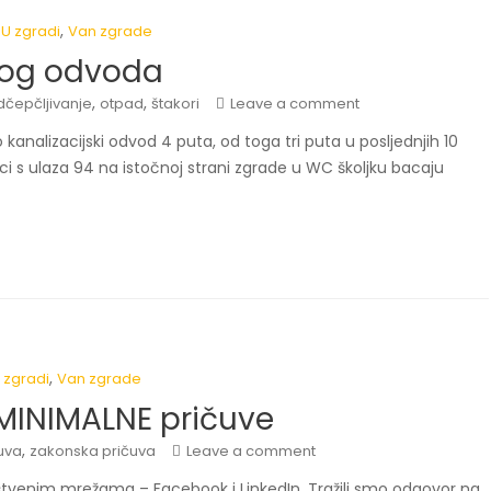
,
,
U zgradi
Van zgrade
skog odvoda
,
,
dčepčljivanje
otpad
štakori
Leave a comment
kanalizacijski odvod 4 puta, od toga tri puta u posljednjih 10
i s ulaza 94 na istočnoj strani zgrade u WC školjku bacaju
,
 zgradi
Van zgrade
s MINIMALNE pričuve
,
uva
zakonska pričuva
Leave a comment
štvenim mrežama – Facebook i LinkedIn. Tražili smo odgovor na