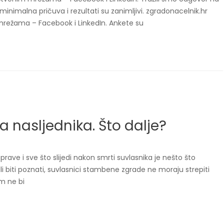
minimalna pričuva i rezultati su zanimljivi. zgradonacelnik.hr
mrežama – Facebook i LinkedIn. Ankete su
 nasljednika. Što dalje?
rave i sve što slijedi nakon smrti suvlasnika je nešto što
gli biti poznati, suvlasnici stambene zgrade ne moraju strepiti
em ne bi