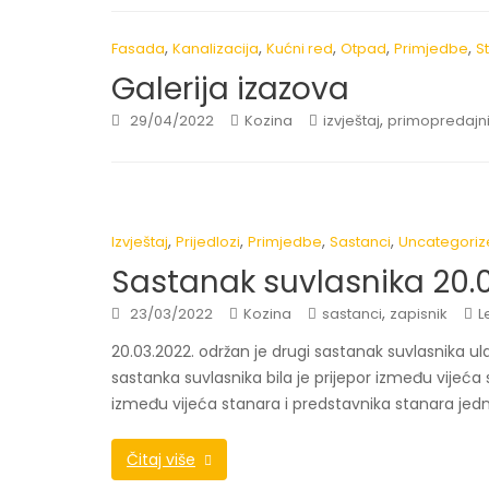
,
,
,
,
,
Fasada
Kanalizacija
Kućni red
Otpad
Primjedbe
S
Galerija izazova
,
29/04/2022
Kozina
izvještaj
primopredajni
,
,
,
,
Izvještaj
Prijedlozi
Primjedbe
Sastanci
Uncategoriz
Sastanak suvlasnika 20.0
,
23/03/2022
Kozina
sastanci
zapisnik
L
20.03.2022. održan je drugi sastanak suvlasnika ul
sastanka suvlasnika bila je prijepor između vijeć
između vijeća stanara i predstavnika stanara jedni
Čitaj više