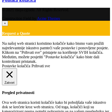
Politika kolačića
© 2021 moja-zgrada. All Rights Reserved.
Construction Field by
Acme Themes
×
Request a Quote
Na našoj web stranici koristimo kolačiće kako bismo vam pružili
najrelevantnije iskustvo pamteći vaše postavke i ponovljene posjete.
Klikom na "Prihvati sve" pristajete na korištenje SVIH kolačića.
Međutim, možete posjetiti "Postavke kolačića" kako biste dali
kontrolirani pristanak.
Postavke kolačića
Prihvati sve
Zatvori
Pregled privatnosti
Ova web stranica koristi kolačiće kako bi poboljšala vaše iskustvo
dok se krećete kroz web stranicu. Od toga, kolačići koji su
kategorizirani prema potrebi pohranjuju se na vašem pregledniku jer