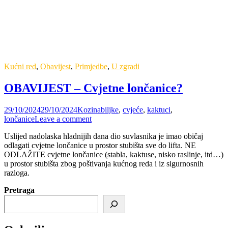
Kućni red
,
Obavijest
,
Primjedbe
,
U zgradi
OBAVIJEST – Cvjetne lončanice?
29/10/2024
29/10/2024
Kozina
biljke
,
cvjeće
,
kaktuci
,
lončanice
Leave a comment
Uslijed nadolaska hladnijih dana dio suvlasnika je imao običaj
odlagati cvjetne lončanice u prostor stubišta sve do lifta. NE
ODLAŽITE cvjetne lončanice (stabla, kaktuse, nisko raslinje, itd…)
u prostor stubišta zbog poštivanja kućnog reda i iz sigurnosnih
razloga.
Pretraga