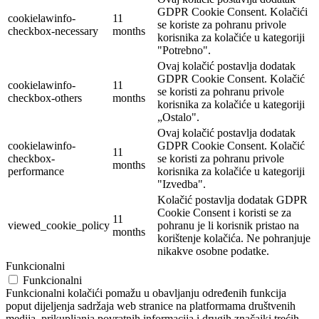
GDPR Cookie Consent. Kolačići
cookielawinfo-
11
se koriste za pohranu privole
checkbox-necessary
months
korisnika za kolačiće u kategoriji
"Potrebno".
Ovaj kolačić postavlja dodatak
GDPR Cookie Consent. Kolačić
cookielawinfo-
11
se koristi za pohranu privole
checkbox-others
months
korisnika za kolačiće u kategoriji
„Ostalo".
Ovaj kolačić postavlja dodatak
cookielawinfo-
GDPR Cookie Consent. Kolačić
11
checkbox-
se koristi za pohranu privole
months
performance
korisnika za kolačiće u kategoriji
"Izvedba".
Kolačić postavlja dodatak GDPR
Cookie Consent i koristi se za
11
viewed_cookie_policy
pohranu je li korisnik pristao na
months
korištenje kolačića. Ne pohranjuje
nikakve osobne podatke.
Funkcionalni
Funkcionalni
Funkcionalni kolačići pomažu u obavljanju određenih funkcija
poput dijeljenja sadržaja web stranice na platformama društvenih
medija, prikupljanja povratnih informacija i drugih značajki trećih