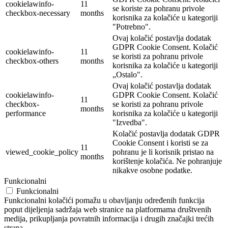
cookielawinfo-
11
se koriste za pohranu privole
checkbox-necessary
months
korisnika za kolačiće u kategoriji
"Potrebno".
Ovaj kolačić postavlja dodatak
GDPR Cookie Consent. Kolačić
cookielawinfo-
11
se koristi za pohranu privole
checkbox-others
months
korisnika za kolačiće u kategoriji
„Ostalo".
Ovaj kolačić postavlja dodatak
cookielawinfo-
GDPR Cookie Consent. Kolačić
11
checkbox-
se koristi za pohranu privole
months
performance
korisnika za kolačiće u kategoriji
"Izvedba".
Kolačić postavlja dodatak GDPR
Cookie Consent i koristi se za
11
viewed_cookie_policy
pohranu je li korisnik pristao na
months
korištenje kolačića. Ne pohranjuje
nikakve osobne podatke.
Funkcionalni
Funkcionalni
Funkcionalni kolačići pomažu u obavljanju određenih funkcija
poput dijeljenja sadržaja web stranice na platformama društvenih
medija, prikupljanja povratnih informacija i drugih značajki trećih
strana.