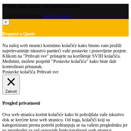
© 2021 moja-zgrada. All Rights Reserved.
Construction Field by
Acme Themes
×
Request a Quote
Na našoj web stranici koristimo kolačiće kako bismo vam pružili
najrelevantnije iskustvo pamteći vaše postavke i ponovljene posjete.
Klikom na "Prihvati sve" pristajete na korištenje SVIH kolačića.
Međutim, možete posjetiti "Postavke kolačića" kako biste dali
kontrolirani pristanak.
Postavke kolačića
Prihvati sve
Zatvori
Pregled privatnosti
Ova web stranica koristi kolačiće kako bi poboljšala vaše iskustvo
dok se krećete kroz web stranicu. Od toga, kolačići koji su
kategorizirani prema potrebi pohranjuju se na vašem pregledniku jer
su neophodni za rad osnovnih funkcionalnosti web stranice.