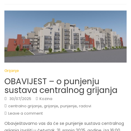
Grijanje
OBAVIJEST – o punjenju
sustava centralnog grijanja
30/07/2025
Kozina
,
,
,
centralno grijanje
grijanje
punjenje
radovi
Leave a comment
Obavještavamo vas da će se punjenje sustava centralnog
grijanja izvršiti u četvrtak, 31. srpnja 2025. godine, iza 16:00