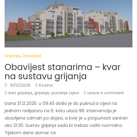
,
Grijanje
Obavijest
Obavijest stanarima – kvar
na sustavu grijanja
31/12/2025
Kozina
,
,
bez grijanja
grijanje
pucanje cijevi
Leave a comment
Dana 31.12.2025. u 09:45 došlo je do puknuća cijevi na
jednom radijatoru na 6. katu ulaza 96. Intervencija je
obavljena odmah po dojavi, a kvar je u potpunosti saniran
oko 12:30. Sustav grijanja sada bi trebao raditi normalno.
Tijekom dana domar će