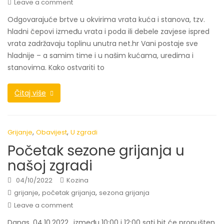
Leave a comment
Odgovarajuće brtve u okvirima vrata kuća i stanova, tzv.
hladni čepovi između vrata i poda ili debele zavjese ispred
vrata zadržavaju toplinu unutra net.hr Vani postaje sve
hladnije – a samim time i u našim kućama, uredima i
stanovima. Kako ostvariti to
Čitaj više
,
,
Grijanje
Obavijest
U zgradi
Početak sezone grijanja u
našoj zgradi
04/10/2022
Kozina
,
,
grijanje
početak grijanja
sezona grijanja
Leave a comment
Danas, 04.10.2022., između 10:00 i 12:00 sati bit će propušten