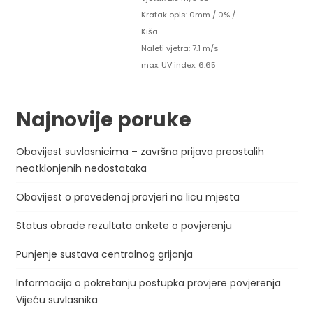
Kratak opis:
0mm
/
0%
/
Kiša
Naleti vjetra: 7.1 m/s
max. UV index: 6.65
Najnovije poruke
Obavijest suvlasnicima – završna prijava preostalih
neotklonjenih nedostataka
Obavijest o provedenoj provjeri na licu mjesta
Status obrade rezultata ankete o povjerenju
Punjenje sustava centralnog grijanja
Informacija o pokretanju postupka provjere povjerenja
Vijeću suvlasnika