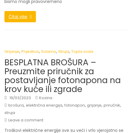
bismo mogli pravovremeno
Čitaj više
,
,
,
,
Grijanje
Prijedlozi
Solarno
Struja
Topla voda
BESPLATNA BROŠURA –
Preuzmite priručnik za
postavljanje fotonapona na
krov kuće ili zgrade
19/03/2023
Kozina
,
,
,
,
,
brošura
električna energija
fotonapon
grijanje
priručnik
struja
Leave a comment
Troškovi električne energije sve su veći i vrlo vjerojatno se