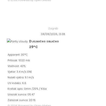
Zagreb
08/08/2026, 13:38
Djelimično oblačno
29°C
Apparent: 30°C
Pritisak: 1020 mb
Vlažnost: 43%
Vjetar: 3.4 m/s ENE
Naleti vjetra: 9.1 m/s
UV indeks: 6.6
Kratak opis:
0mm
/
25%
/
Kiša
Izlazak sunca: 05:47
Zalazak sunca: 20:15
© 2026 Powered by Open-Meteo