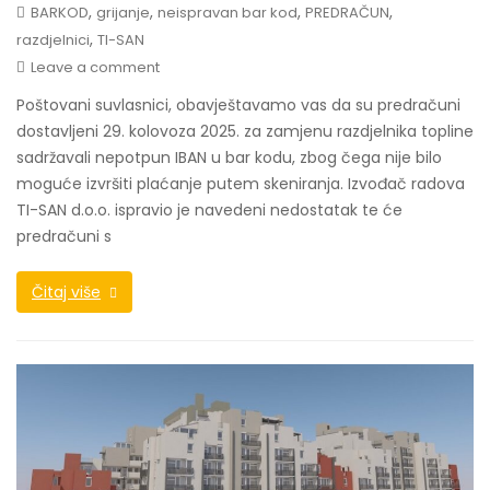
,
,
,
,
BARKOD
grijanje
neispravan bar kod
PREDRAČUN
,
razdjelnici
TI-SAN
Leave a comment
Poštovani suvlasnici, obavještavamo vas da su predračuni
dostavljeni 29. kolovoza 2025. za zamjenu razdjelnika topline
sadržavali nepotpun IBAN u bar kodu, zbog čega nije bilo
moguće izvršiti plaćanje putem skeniranja. Izvođač radova
TI-SAN d.o.o. ispravio je navedeni nedostatak te će
predračuni s
Čitaj više