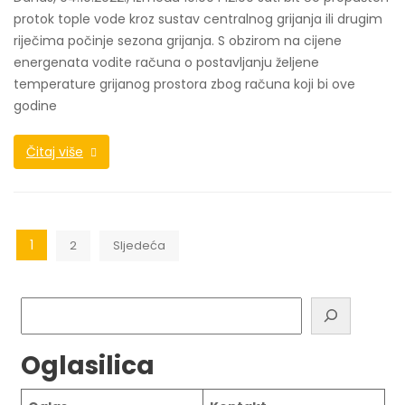
protok tople vode kroz sustav centralnog grijanja ili drugim
riječima počinje sezona grijanja. S obzirom na cijene
energenata vodite računa o postavljanju željene
temperature grijanog prostora zbog računa koji bi ove
godine
Čitaj više
Brojevi
1
2
Sljedeća
stranica
objava
Pretraga
Oglasilica