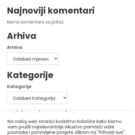
Najnoviji komentari
Nema komentara za prikaz.
Arhiva
Arhiva
Kategorije
Kategorije
Politika privatnosti
Na našoj web stranici koristimo kolačiće kako bismo
Politika kolačića
vam pružili najrelevantnije iskustvo pamteći vaše
postavke i ponovljene posjete. Klikom na "Prihvati sve"