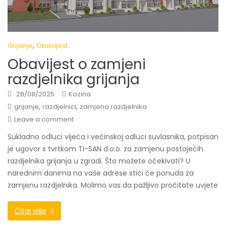
,
Grijanje
Obavijest
Obavijest o zamjeni
razdjelnika grijanja
28/08/2025
Kozina
,
,
grijanje
razdjelnici
zamjena razdjelnika
Leave a comment
Sukladno odluci vijeća i većinskoj odluci suvlasnika, potpisan
je ugovor s tvrtkom TI-SAN d.o.o. za zamjenu postojećih
razdjelnika grijanja u zgradi. Što možete očekivati? U
narednim danima na vaše adrese stići će ponuda za
zamjenu razdjelnika. Molimo vas da pažljivo pročitate uvjete
Čitaj više