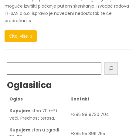
moguće izvršiti plaćanje putem skeniranja. Izvođač radova
TI-SAN d.o.o. ispravio je navedeni nedostatak te će
predračuni s
Čitaj više
Pretraga
Oglasilica
Oglas
Kontakt
Kupujem
stan 70 m² i
+385 98 9730 704
veći. Prednost terasa.
Kupujem
stan u zgradi
+385 95 8911 265