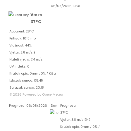
06/08/2026, 14:31
Vedro
37°C
Apparent: 28°C
Pritisak: 1015 mb
Vlažnost: 44%
Vjetar: 2.8 m/s E
Naleti vjetra: 7.4 m/s
UV indeks: 0
Kratak opis:
0mm
/
0%
/
Kiša
Izlazak sunca: 05:45
Zalazak sunca: 20:18
© 2026 Powered by Open-Meteo
Prognoza
06/08/2026
Dan
Prognoza
37°C
Vjetar: 3.8 m/s ENE
Kratak opis:
0mm
/
0%
/