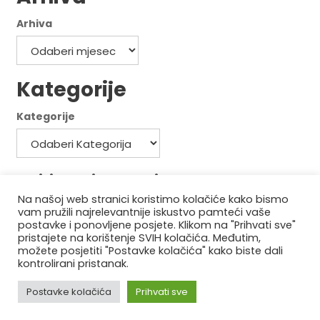
Arhiva
Kategorije
Kategorije
Politika privatnosti
Na našoj web stranici koristimo kolačiće kako bismo
Politika kolačića
vam pružili najrelevantnije iskustvo pamteći vaše
postavke i ponovljene posjete. Klikom na "Prihvati sve"
pristajete na korištenje SVIH kolačića. Međutim,
možete posjetiti "Postavke kolačića" kako biste dali
kontrolirani pristanak.
Postavke kolačića
Prihvati sve