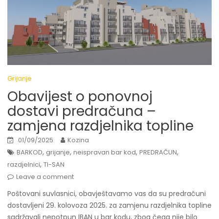
Grijanje
Obavijest o ponovnoj
dostavi predračuna –
zamjena razdjelnika topline
01/09/2025
Kozina
,
,
,
,
BARKOD
grijanje
neispravan bar kod
PREDRAČUN
,
razdjelnici
TI-SAN
Leave a comment
Poštovani suvlasnici, obavještavamo vas da su predračuni
dostavljeni 29. kolovoza 2025. za zamjenu razdjelnika topline
sadržavali nepotpun IBAN u bar kodu, zbog čega nije bilo