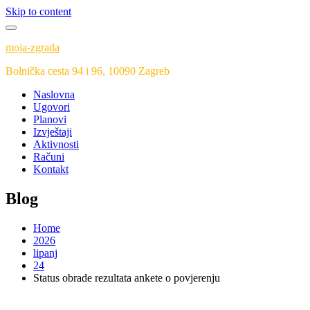
Skip to content
moja-zgrada
Bolnička cesta 94 i 96, 10090 Zagreb
Naslovna
Ugovori
Planovi
Izvještaji
Aktivnosti
Računi
Kontakt
Blog
Home
2026
lipanj
24
Status obrade rezultata ankete o povjerenju