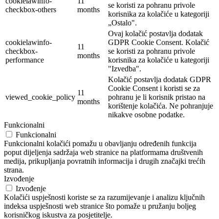
cookielawinfo-
11
se koristi za pohranu privole
checkbox-others
months
korisnika za kolačiće u kategoriji
„Ostalo".
Ovaj kolačić postavlja dodatak
cookielawinfo-
GDPR Cookie Consent. Kolačić
11
checkbox-
se koristi za pohranu privole
months
performance
korisnika za kolačiće u kategoriji
"Izvedba".
Kolačić postavlja dodatak GDPR
Cookie Consent i koristi se za
11
viewed_cookie_policy
pohranu je li korisnik pristao na
months
korištenje kolačića. Ne pohranjuje
nikakve osobne podatke.
Funkcionalni
Funkcionalni
Funkcionalni kolačići pomažu u obavljanju određenih funkcija
poput dijeljenja sadržaja web stranice na platformama društvenih
medija, prikupljanja povratnih informacija i drugih značajki trećih
strana.
Izvođenje
Izvođenje
Kolačići uspješnosti koriste se za razumijevanje i analizu ključnih
indeksa uspješnosti web stranice što pomaže u pružanju boljeg
korisničkog iskustva za posjetitelje.