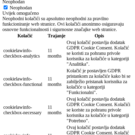
Neophodan
Neophodan
Uvijek omogućeno
Neophodni kolačići su apsolutno neophodni za pravilno
funkcioniranje web stranice. Ovi kolačići anonimno osiguravaju
osnovne funkcionalnosti i sigurnosne značajke web stranice.
Kolačić
Trajanje
Opis
Ovaj kolačić postavlja dodatak
GDPR Cookie Consent. Kolačić
cookielawinfo-
11
se koristi za pohranu privole
checkbox-analytics
months
korisnika za kolačiće u kategoriji
"Analitika".
Kolačić je postavljen GDPR
pristankom za kolačiće kako bi se
cookielawinfo-
11
zabilježio pristanak korisnika za
checkbox-functional
months
kolačiće u kategoriji
"Funkcionalni".
Ovaj kolačić postavlja dodatak
GDPR Cookie Consent. Kolačići
cookielawinfo-
11
se koriste za pohranu privole
checkbox-necessary
months
korisnika za kolačiće u kategoriji
"Potrebno".
Ovaj kolačić postavlja dodatak
GDPR Cookie Consent. Kolačić