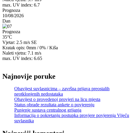
max. UV index: 6.7
Prognoza
10/08/2026
Dan
Prognoza
35°C
Vjetar: 2.5 m/s SE
Kratak opis:
0mm
/
0%
/
Kiša
Naleti vjetra: 7.1 m/s
max. UV index: 6.65
Najnovije poruke
Obavijest suvlasnicima – završna prijava preostalih
neotklonjenih nedostataka
Obavijest o provedenoj provjeri na licu mjesta
Status obrade rezultata ankete o povjerenju
Punjenje sustava centralnog grijanja
Informacija o pokretanju postupka provjere povjerenja Vijeću
suvlasnika