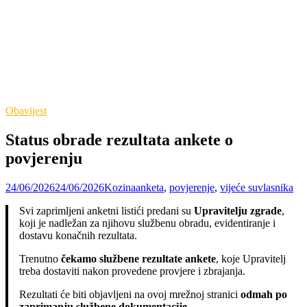
Obavijest
Status obrade rezultata ankete o
povjerenju
24/06/2026
24/06/2026
Kozina
anketa
,
povjerenje
,
vijeće suvlasnika
Svi zaprimljeni anketni listići predani su
Upravitelju zgrade
,
koji je nadležan za njihovu službenu obradu, evidentiranje i
dostavu konačnih rezultata.
Trenutno
čekamo službene rezultate ankete
, koje Upravitelj
treba dostaviti nakon provedene provjere i zbrajanja.
Rezultati će biti objavljeni na ovoj mrežnoj stranici
odmah po
zaprimanju službene dokumentacije
.