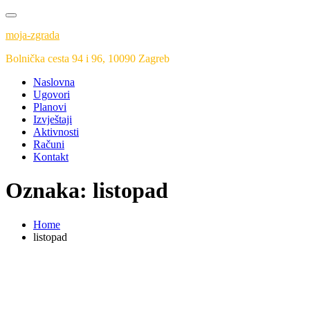
Skip
to
moja-zgrada
content
Bolnička cesta 94 i 96, 10090 Zagreb
Naslovna
Ugovori
Planovi
Izvještaji
Aktivnosti
Računi
Kontakt
Oznaka:
listopad
Home
listopad