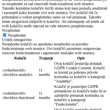
su neophodni za rad osnovnih funkcionalnosti web stranice.
Također koristimo kolačiće trećih strana koji nam pomažu analizirati
i razumjeti kako koristite ovu web stranicu. Ovi kolačići bit će
pohranjeni u vašem pregledniku samo uz vaš pristanak. Također
imate mogućnost isključiti te kolačiće. Ali odustajanje od nekih od
ovih kolačića može utjecati na vaše iskustvo pregledavanja.
Neophodan
Neophodan
Uvijek omogućeno
Neophodni kolačići su apsolutno neophodni za pravilno
funkcioniranje web stranice. Ovi kolačići anonimno osiguravaju
osnovne funkcionalnosti i sigurnosne značajke web stranice.
Kolačić
Trajanje
Opis
Ovaj kolačić postavlja dodatak
GDPR Cookie Consent. Kolačić
cookielawinfo-
11
se koristi za pohranu privole
checkbox-analytics
months
korisnika za kolačiće u kategoriji
"Analitika".
Kolačić je postavljen GDPR
pristankom za kolačiće kako bi se
cookielawinfo-
11
zabilježio pristanak korisnika za
checkbox-functional
months
kolačiće u kategoriji
"Funkcionalni".
Ovaj kolačić postavlja dodatak