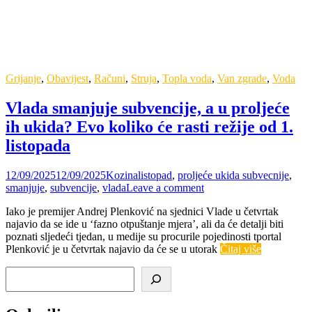
Grijanje
,
Obavijest
,
Računi
,
Struja
,
Topla voda
,
Van zgrade
,
Voda
Vlada smanjuje subvencije, a u proljeće
ih ukida? Evo koliko će rasti režije od 1.
listopada
12/09/2025
12/09/2025
Kozina
listopad
,
proljeće ukida subvecnije
,
smanjuje
,
subvencije
,
vlada
Leave a comment
Iako je premijer Andrej Plenković na sjednici Vlade u četvrtak
najavio da se ide u ‘fazno otpuštanje mjera’, ali da će detalji biti
poznati sljedeći tjedan, u medije su procurile pojedinosti tportal
Plenković je u četvrtak najavio da će se u utorak
Čitaj više
Pretraga