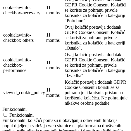
GDPR Cookie Consent. Kolačići
cookielawinfo-
11
se koriste za pohranu privole
checkbox-necessary
months
korisnika za kolačiće u kategoriji
"Potrebno".
Ovaj kolačić postavlja dodatak
GDPR Cookie Consent. Kolačić
cookielawinfo-
11
se koristi za pohranu privole
checkbox-others
months
korisnika za kolačiće u kategoriji
„Ostalo".
Ovaj kolačić postavlja dodatak
cookielawinfo-
GDPR Cookie Consent. Kolačić
11
checkbox-
se koristi za pohranu privole
months
performance
korisnika za kolačiće u kategoriji
"Izvedba".
Kolačić postavlja dodatak GDPR
Cookie Consent i koristi se za
11
viewed_cookie_policy
pohranu je li korisnik pristao na
months
korištenje kolačića. Ne pohranjuje
nikakve osobne podatke.
Funkcionalni
Funkcionalni
Funkcionalni kolačići pomažu u obavljanju određenih funkcija
poput dijeljenja sadržaja web stranice na platformama društvenih
medija, prikupljanja povratnih informacija i drugih značajki trećih