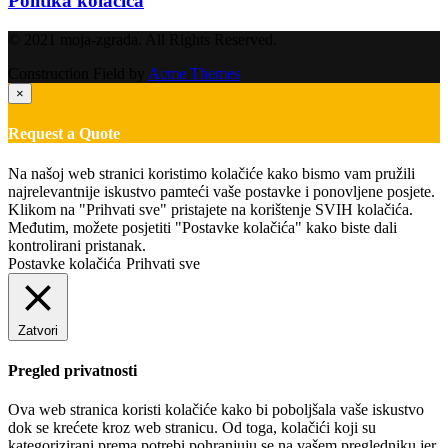
Politika kolačića
© 2021 moja-zgrada. All Rights Reserved.
Construction Field by
Acme Themes
×
Request a Quote
Na našoj web stranici koristimo kolačiće kako bismo vam pružili
najrelevantnije iskustvo pamteći vaše postavke i ponovljene posjete.
Klikom na "Prihvati sve" pristajete na korištenje SVIH kolačića.
Međutim, možete posjetiti "Postavke kolačića" kako biste dali
kontrolirani pristanak.
Postavke kolačića
Prihvati sve
Zatvori
Pregled privatnosti
Ova web stranica koristi kolačiće kako bi poboljšala vaše iskustvo
dok se krećete kroz web stranicu. Od toga, kolačići koji su
kategorizirani prema potrebi pohranjuju se na vašem pregledniku jer