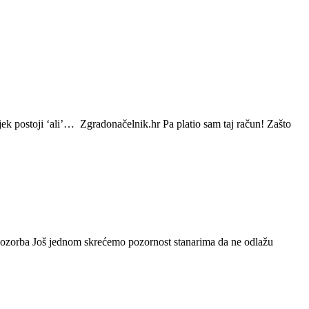
jek postoji ‘ali’… Zgradonačelnik.hr Pa platio sam taj račun! Zašto
 Upozorba Još jednom skrećemo pozornost stanarima da ne odlažu