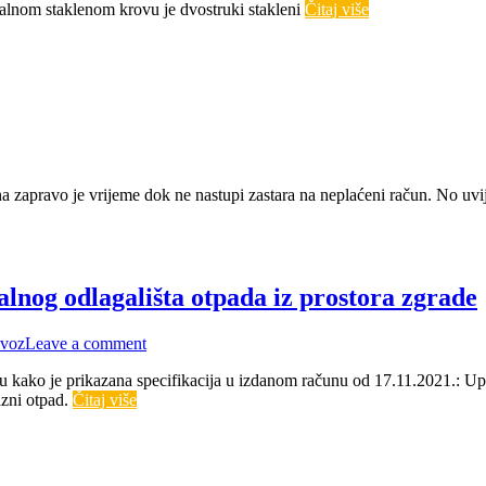
nalnom staklenom krovu je dvostruki stakleni
Čitaj više
a zapravo je vrijeme dok ne nastupi zastara na neplaćeni račun. No uvi
lnog odlagališta otpada iz prostora zgrade
voz
Leave a comment
lugu kako je prikazana specifikacija u izdanom računu od 17.11.2021.:
azni otpad.
Čitaj više