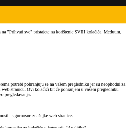
 na "Prihvati sve" pristajete na korištenje SVIH kolačića. Međutim,
i prema potrebi pohranjuju se na vašem pregledniku jer su neophodni za
u web stranicu. Ovi kolačići bit će pohranjeni u vašem pregledniku
tvo pregledavanja.
osti i sigurnosne značajke web stranice.
 korisnika za kolačiće u kategoriji "Analitika".