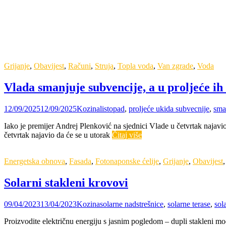
Grijanje
,
Obavijest
,
Računi
,
Struja
,
Topla voda
,
Van zgrade
,
Voda
Vlada smanjuje subvencije, a u proljeće ih 
12/09/2025
12/09/2025
Kozina
listopad
,
proljeće ukida subvecnije
,
sma
Iako je premijer Andrej Plenković na sjednici Vlade u četvrtak najavio d
četvrtak najavio da će se u utorak
Čitaj više
Energetska obnova
,
Fasada
,
Fotonaponske ćelije
,
Grijanje
,
Obavijest
Solarni stakleni krovovi
09/04/2023
13/04/2023
Kozina
solarne nadstrešnice
,
solarne terase
,
sol
Proizvodite električnu energiju s jasnim pogledom – dupli stakleni mod