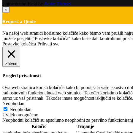
Construction Field by
Acme Themes
×
Request a Quote
Na našoj web stranici koristimo kolačiće kako bismo vam pružili najre
možete posjetiti "Postavke kolačića" kako biste dali kontrolirani prist
Postavke kolačića
Prihvati sve
Zatvori
Pregled privatnosti
Ova web stranica koristi kolačiće kako bi poboljšala vaše iskustvo do
rad osnovnih funkcionalnosti web stranice. Također koristimo kolačiće
samo uz vaš pristanak. Također imate mogućnost isključiti te kolačiće
Neophodan
Neophodan
Uvijek omogućeno
Neophodni kolačići su apsolutno neophodni za pravilno funkcioniranj
Kolačić
Trajanje
cookielawinfo-checkbox-analytics
11 months
Ovaj kolačić postav