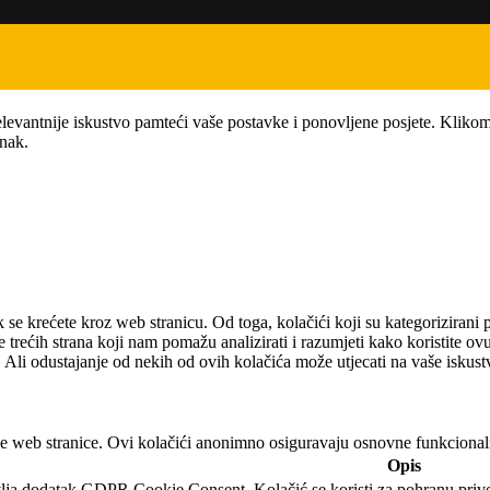
levantnije iskustvo pamteći vaše postavke i ponovljene posjete. Klikom
anak.
k se krećete kroz web stranicu. Od toga, kolačići koji su kategoriziran
 trećih strana koji nam pomažu analizirati i razumjeti kako koristite ov
. Ali odustajanje od nekih od ovih kolačića može utjecati na vaše iskus
e web stranice. Ovi kolačići anonimno osiguravaju osnovne funkcionaln
Opis
lja dodatak GDPR Cookie Consent. Kolačić se koristi za pohranu privole