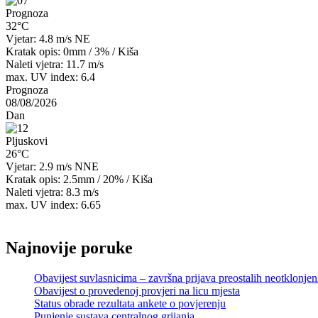
Prognoza
32°C
Vjetar: 4.8 m/s NE
Kratak opis:
0mm
/
3%
/
Kiša
Naleti vjetra: 11.7 m/s
max. UV index: 6.4
Prognoza
08/08/2026
Dan
Pljuskovi
26°C
Vjetar: 2.9 m/s NNE
Kratak opis:
2.5mm
/
20%
/
Kiša
Naleti vjetra: 8.3 m/s
max. UV index: 6.65
Najnovije poruke
Obavijest suvlasnicima – završna prijava preostalih neotklonje
Obavijest o provedenoj provjeri na licu mjesta
Status obrade rezultata ankete o povjerenju
Punjenje sustava centralnog grijanja