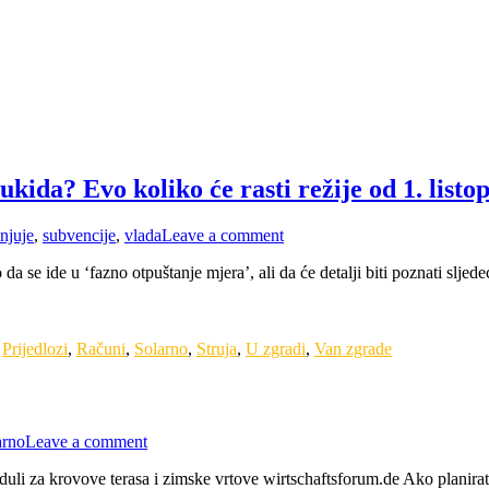
ukida? Evo koliko će rasti režije od 1. listo
njuje
,
subvencije
,
vlada
Leave a comment
a se ide u ‘fazno otpuštanje mjera’, ali da će detalji biti poznati sljede
,
Prijedlozi
,
Računi
,
Solarno
,
Struja
,
U zgradi
,
Van zgrade
arno
Leave a comment
uli za krovove terasa i zimske vrtove wirtschaftsforum.de Ako planirate