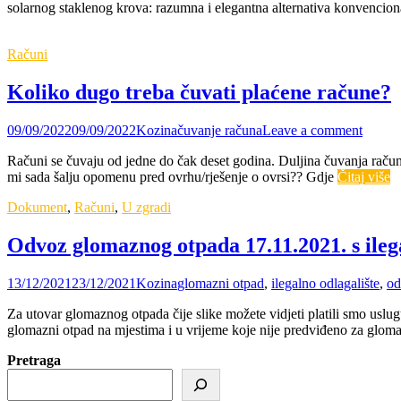
solarnog staklenog krova: razumna i elegantna alternativa konvencio
Računi
Koliko dugo treba čuvati plaćene račune?
09/09/2022
09/09/2022
Kozina
čuvanje računa
Leave a comment
Računi se čuvaju od jedne do čak deset godina. Duljina čuvanja račun
mi sada šalju opomenu pred ovrhu/rješenje o ovrsi?? Gdje
Čitaj više
Dokument
,
Računi
,
U zgradi
Odvoz glomaznog otpada 17.11.2021. s ilega
13/12/2021
23/12/2021
Kozina
glomazni otpad
,
ilegalno odlagalište
,
od
Za utovar glomaznog otpada čije slike možete vidjeti platili smo us
glomazni otpad na mjestima i u vrijeme koje nije predviđeno za glom
Pretraga