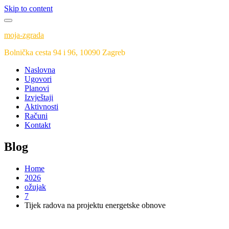
Skip to content
moja-zgrada
Bolnička cesta 94 i 96, 10090 Zagreb
Naslovna
Ugovori
Planovi
Izvještaji
Aktivnosti
Računi
Kontakt
Blog
Home
2026
ožujak
7
Tijek radova na projektu energetske obnove