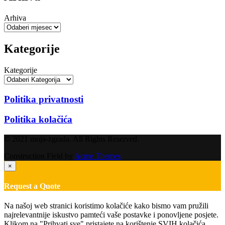
Arhiva
Kategorije
Kategorije
Politika privatnosti
Politika kolačića
© 2021 moja-zgrada. All Rights Reserved.
Construction Field by
Acme Themes
×
Request a Quote
Na našoj web stranici koristimo kolačiće kako bismo vam pružili
najrelevantnije iskustvo pamteći vaše postavke i ponovljene posjete.
Klikom na "Prihvati sve" pristajete na korištenje SVIH kolačića.