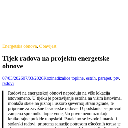
Energetska obnova
,
Obavijest
Tijek radova na projektu energetske
obnove
07/03/2026
07/03/2026
Kozina
dizalice topline
,
estrih
,
parapet
,
ptv
,
radovi
Radovi na energetskoj obnovi napreduju na više lokacija
istovremeno. U tijeku je postavljanje estriha na višim katovima,
montaža skele na južnoj i uskoro sjevernoj strani zgrade, te
pripreme za završne fasaderske radove. U podstanici se provodi
zamjena spremnika tople vode, što povremeno uzrokuje
kratkotrajne prekide u opskrbi. Paralelno se izvode limarski i
stolarski radovi, priprema sanacije potresom oštećenih terasa te