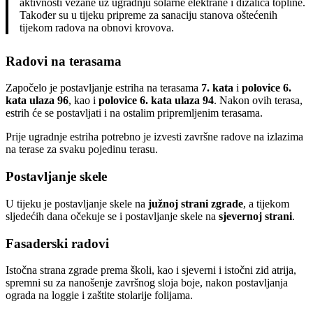
aktivnosti vezane uz ugradnju solarne elektrane i dizalica topline.
Također su u tijeku pripreme za sanaciju stanova oštećenih
tijekom radova na obnovi krovova.
Radovi na terasama
Započelo je postavljanje estriha na terasama
7. kata
i
polovice 6.
kata ulaza 96
, kao i
polovice 6. kata ulaza 94
. Nakon ovih terasa,
estrih će se postavljati i na ostalim pripremljenim terasama.
Prije ugradnje estriha potrebno je izvesti završne radove na izlazima
na terase za svaku pojedinu terasu.
Postavljanje skele
U tijeku je postavljanje skele na
južnoj strani zgrade
, a tijekom
sljedećih dana očekuje se i postavljanje skele na
sjevernoj strani
.
Fasaderski radovi
Istočna strana zgrade prema školi, kao i sjeverni i istočni zid atrija,
spremni su za nanošenje završnog sloja boje, nakon postavljanja
ograda na loggie i zaštite stolarije folijama.