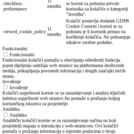
11
checkbox-
se koristi za pohranu privole
months
performance
korisnika za kolačiće u kategoriji
"Izvedba".
Kolačić postavlja dodatak GDPR
Cookie Consent i koristi se za
11
viewed_cookie_policy
pohranu je li korisnik pristao na
months
korištenje kolačića. Ne pohranjuje
nikakve osobne podatke.
Funkcionalni
Funkcionalni
Funkcionalni kolačići pomažu u obavljanju određenih funkcija
poput dijeljenja sadržaja web stranice na platformama društvenih
medija, prikupljanja povratnih informacija i drugih značajki trećih
strana.
Izvođenje
Izvođenje
Kolačići uspješnosti koriste se za razumijevanje i analizu ključnih
indeksa uspješnosti web stranice što pomaže u pružanju boljeg
korisničkog iskustva za posjetitelje.
Analitika
Analitika
Analitički kolačići koriste se za razumijevanje načina na koji
posjetitelji stupaju u interakciju s web-stranicom. Ovi kolačići
pomažu u pružanju informacija o mjernim podacima o broju