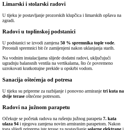
Limarski i stolarski radovi
U tijeku je postavljanje prozorskih klupčica i limarskih opšava na
zgradi.
Radovi u toplinskoj podstanici
U podstanici se izvodi zamjena
50 % spremnika tople vode
.
Preostali spremnici bit će zamijenjeni nakon uklanjanja starih.
Na vodnim instalacijama slijede dodatni radovi, uključujući
ugradnju balansnih ventila na vertikalama, što će povremeno
uzrokovati kratkotrajne prekide u opskrbi vodom.
Sanacija oštećenja od potresa
U tijeku su pripreme za razbijanje i ponovno armiranje
tri kuta na
dvije terase
oštećene potresom.
Radovi na južnom parapetu
Očekuje se početak radova na rušenju južnog parapeta
7. kata
ulaza 94
i njegova zamjena novim armiranim parapetom. Nakon
toga slijedi priprema iste terase za postavljanje
solarne elektrane
i