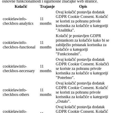
osnovne funkcionalnosti i sigurnosne značajke web stranice.
Kolačić
Trajanje
Opis
Ovaj kolačić postavlja dodatak
GDPR Cookie Consent. Kolačić
cookielawinfo-
11
se koristi za pohranu privole
checkbox-analytics
months
korisnika za kolačiće u kategoriji
"Analitika".
Kolačić je postavljen GDPR
pristankom za kolačiće kako bi se
cookielawinfo-
11
zabilježio pristanak korisnika za
checkbox-functional
months
kolačiće u kategoriji
"Funkcionalni".
Ovaj kolačić postavlja dodatak
GDPR Cookie Consent. Kolačići
cookielawinfo-
11
se koriste za pohranu privole
checkbox-necessary
months
korisnika za kolačiće u kategoriji
"Potrebno".
Ovaj kolačić postavlja dodatak
GDPR Cookie Consent. Kolačić
cookielawinfo-
11
se koristi za pohranu privole
checkbox-others
months
korisnika za kolačiće u kategoriji
„Ostalo".
Ovaj kolačić postavlja dodatak
cookielawinfo-
GDPR Cookie Consent. Kolačić