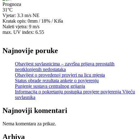
Prognoza
31°C
Vjetar: 3.3 m/s NE
Kratak opis:
0mm
/
18%
/
Kiša
Naleti vjetra: 9 m/s
max. UV index: 6.55
Najnovije poruke
Obavijest suvlasnicima – završna prijava preostalih
neotklonjenih nedostataka
Obavijest o provedenoj provjeri na licu mjesta
Status obrade rezultata ankete o povjerenju
Punjenje sustava centralnog grijanja
Informacija o pokretanju postupka provjere povjerenja Vijeću
suvlasnika
Najnoviji komentari
Nema komentara za prikaz.
Arhiva