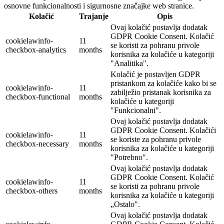
osnovne funkcionalnosti i sigurnosne značajke web stranice.
Kolačić
Trajanje
Opis
Ovaj kolačić postavlja dodatak
GDPR Cookie Consent. Kolačić
cookielawinfo-
11
se koristi za pohranu privole
checkbox-analytics
months
korisnika za kolačiće u kategoriji
"Analitika".
Kolačić je postavljen GDPR
pristankom za kolačiće kako bi se
cookielawinfo-
11
zabilježio pristanak korisnika za
checkbox-functional
months
kolačiće u kategoriji
"Funkcionalni".
Ovaj kolačić postavlja dodatak
GDPR Cookie Consent. Kolačići
cookielawinfo-
11
se koriste za pohranu privole
checkbox-necessary
months
korisnika za kolačiće u kategoriji
"Potrebno".
Ovaj kolačić postavlja dodatak
GDPR Cookie Consent. Kolačić
cookielawinfo-
11
se koristi za pohranu privole
checkbox-others
months
korisnika za kolačiće u kategoriji
„Ostalo".
Ovaj kolačić postavlja dodatak