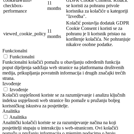
cookielawinfo-
GDPR Cookie Consent. Kolačić
11
checkbox-
se koristi za pohranu privole
months
performance
korisnika za kolačiće u kategoriji
"Izvedba".
Kolačić postavlja dodatak GDPR
Cookie Consent i koristi se za
11
viewed_cookie_policy
pohranu je li korisnik pristao na
months
korištenje kolačića. Ne pohranjuje
nikakve osobne podatke.
Funkcionalni
Funkcionalni
Funkcionalni kolačići pomažu u obavljanju određenih funkcija
poput dijeljenja sadržaja web stranice na platformama društvenih
medija, prikupljanja povratnih informacija i drugih značajki trećih
strana.
Izvođenje
Izvođenje
Kolačići uspješnosti koriste se za razumijevanje i analizu ključnih
indeksa uspješnosti web stranice što pomaže u pružanju boljeg
korisničkog iskustva za posjetitelje.
Analitika
Analitika
Analitički kolačići koriste se za razumijevanje načina na koji
posjetitelji stupaju u interakciju s web-stranicom. Ovi kolačići
pomažu u pružanju informacija o mjernim podacima o broju