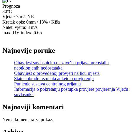
Prognoza
30°C
Vjetar: 3 m/s NE
Kratak opis:
0mm
/
13%
/
Kiša
Naleti vjetra: 8 m/s
max. UV index: 6.65
Najnovije poruke
Obavijest suvlasnicima – završna prijava preostalih
neotklonjenih nedostataka
Obavijest o provedenoj provjeri na licu mjesta
Status obrade rezultata ankete o povjerenju
Punjenje sustava centralnog grijanja
Informacija o pokretanju postupka provjere povjerenja Vijeću
suvlasnika
Najnoviji komentari
Nema komentara za prikaz.