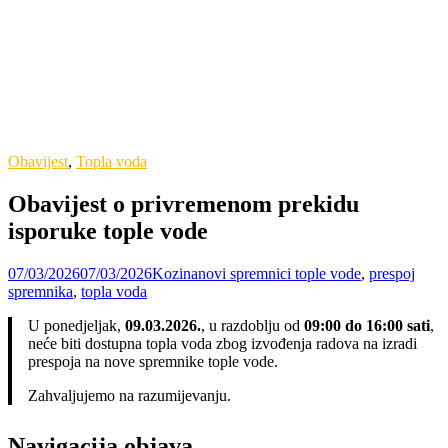
Obavijest
,
Topla voda
Obavijest o privremenom prekidu
isporuke tople vode
07/03/2026
07/03/2026
Kozina
novi spremnici tople vode
,
prespoj
spremnika
,
topla voda
U ponedjeljak,
09.03.2026.
, u razdoblju od
09:00 do 16:00 sati
,
neće biti dostupna topla voda zbog izvođenja radova na izradi
prespoja na nove spremnike tople vode.
Zahvaljujemo na razumijevanju.
Navigacija objava