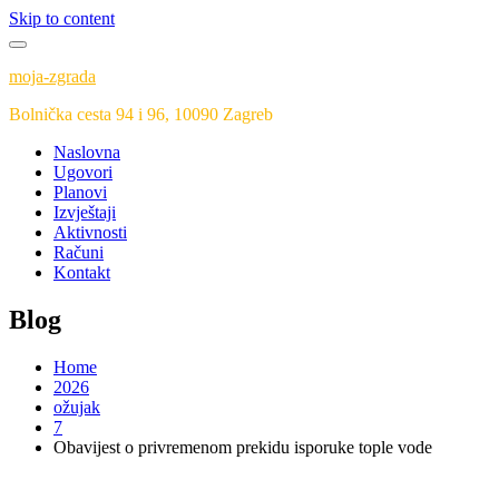
Skip to content
moja-zgrada
Bolnička cesta 94 i 96, 10090 Zagreb
Naslovna
Ugovori
Planovi
Izvještaji
Aktivnosti
Računi
Kontakt
Blog
Home
2026
ožujak
7
Obavijest o privremenom prekidu isporuke tople vode