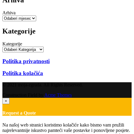
Arhiva
Arhiva
Kategorije
Kategorije
Politika privatnosti
Politika kolačića
© 2021 moja-zgrada. All Rights Reserved.
Construction Field by
Acme Themes
×
Request a Quote
Na našoj web stranici koristimo kolačiće kako bismo vam pružili
najrelevantnije iskustvo pamteći vaše postavke i ponovljene posjete.