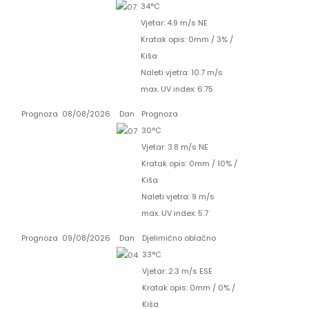
34°C
Vjetar: 4.9 m/s NE
Kratak opis:
0mm
/
3%
/
Kiša
Naleti vjetra: 10.7 m/s
max. UV index: 6.75
Prognoza
08/08/2026
Dan
Prognoza
30°C
Vjetar: 3.8 m/s NE
Kratak opis:
0mm
/
10%
/
Kiša
Naleti vjetra: 9 m/s
max. UV index: 5.7
Prognoza
09/08/2026
Dan
Djelimično oblačno
33°C
Vjetar: 2.3 m/s ESE
Kratak opis:
0mm
/
0%
/
Kiša