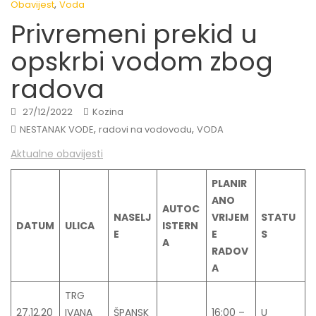
,
Obavijest
Voda
Privremeni prekid u
opskrbi vodom zbog
radova
27/12/2022
Kozina
,
,
NESTANAK VODE
radovi na vodovodu
VODA
Aktualne obavijesti
PLANIR
ANO
AUTOC
NASELJ
VRIJEM
STATU
DATUM
ULICA
ISTERN
E
E
S
A
RADOV
A
TRG
27.12.20
IVANA
ŠPANSK
16:00 –
U