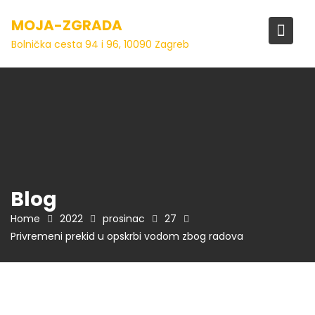
Skip
MOJA-ZGRADA
to
content
Bolnička cesta 94 i 96, 10090 Zagreb
Blog
Home
2022
prosinac
27
Privremeni prekid u opskrbi vodom zbog radova