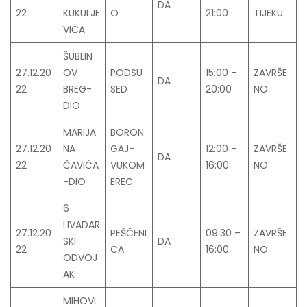
DA
22
KUKULJE
O
21:00
TIJEKU
VIČA
ŠUBLIN
27.12.20
OV
PODSU
15:00 –
ZAVRŠE
DA
22
BREG-
SED
20:00
NO
DIO
MARIJA
BORON
27.12.20
NA
GAJ-
12:00 –
ZAVRŠE
DA
22
ČAVIĆA
VUKOM
16:00
NO
-DIO
EREC
6
LIVADAR
27.12.20
PEŠČENI
09:30 –
ZAVRŠE
SKI
DA
22
CA
16:00
NO
ODVOJ
AK
MIHOVL