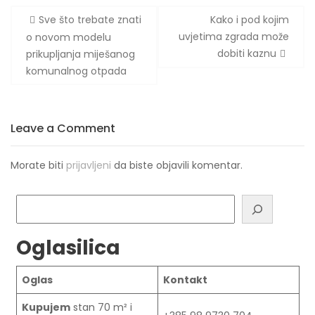
Navigacija
Sve što trebate znati
Kako i pod kojim
objava
uvjetima zgrada može
o novom modelu
dobiti kaznu
prikupljanja miješanog
komunalnog otpada
Leave a Comment
Morate biti
prijavljeni
da biste objavili komentar.
Pretraga
Oglasilica
Oglas
Kontakt
Kupujem
stan 70 m² i