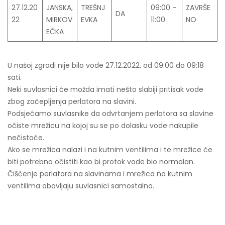
27.12.20
JANSKA,
TREŠNJ
09:00 –
ZAVRŠE
DA
22
MIRKOV
EVKA
11:00
NO
EČKA
U našoj zgradi nije bilo vode 27.12.2022. od 09:00 do 09:18
sati.
Neki suvlasnici će možda imati nešto slabiji pritisak vode
zbog začepljenja perlatora na slavini.
Podsjećamo suvlasnike da odvrtanjem perlatora sa slavine
očiste mrežicu na kojoj su se po dolasku vode nakupile
nečistoće.
Ako se mrežica nalazi i na kutnim ventilima i te mrežice će
biti potrebno očistiti kao bi protok vode bio normalan.
Čišćenje perlatora na slavinama i mrežica na kutnim
ventilima obavljaju suvlasnici samostalno.