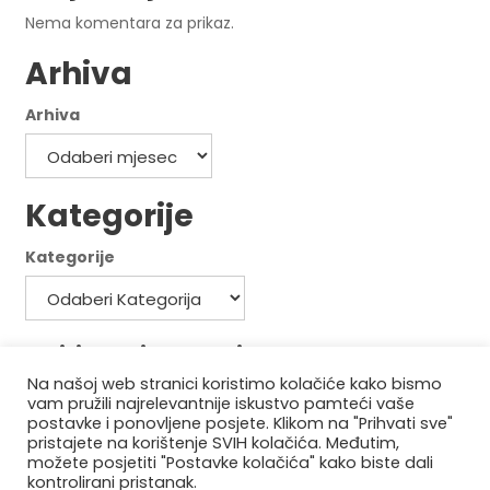
Nema komentara za prikaz.
Arhiva
Arhiva
Kategorije
Kategorije
Politika privatnosti
Na našoj web stranici koristimo kolačiće kako bismo
Politika kolačića
vam pružili najrelevantnije iskustvo pamteći vaše
postavke i ponovljene posjete. Klikom na "Prihvati sve"
pristajete na korištenje SVIH kolačića. Međutim,
možete posjetiti "Postavke kolačića" kako biste dali
kontrolirani pristanak.