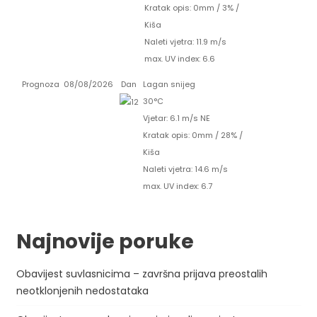
Kratak opis:
0mm
/
3%
/
Kiša
Naleti vjetra: 11.9 m/s
max. UV index: 6.6
Prognoza
08/08/2026
Dan
Lagan snijeg
30°C
Vjetar: 6.1 m/s NE
Kratak opis:
0mm
/
28%
/
Kiša
Naleti vjetra: 14.6 m/s
max. UV index: 6.7
Najnovije poruke
Obavijest suvlasnicima – završna prijava preostalih
neotklonjenih nedostataka