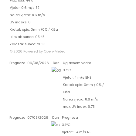
Vlažnost: 44%
Vjetar: 0.6 m/s SE
Naleti vjetra: 8.6 m/s
UV indeks: 0
Kratak opis:
0mm
/
0%
/
Kiša
Izlazak sunca: 05:45
Zalazak sunca: 20:18
© 2026 Powered by Open-Meteo
Prognoza
06/08/2026
Dan
Uglavnom vedro
37°C
Vjetar: 4 m/s ENE
Kratak opis:
0mm
/
0%
/
Kiša
Naleti vjetra: 8.6 m/s
max. UV index: 6.75
Prognoza
07/08/2026
Dan
Prognoza
34°C
Vjetar: 5.4 m/s NE