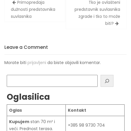
Navigacija
Primopredaja
Tko je ovlašteni
objava
dužnosti predstavnika
predstavnik suvlasnika
suvlasnika
zgrade i tko to može
biti?
Leave a Comment
Morate biti
prijavljeni
da biste objavili komentar.
Pretraga
Oglasilica
Oglas
Kontakt
Kupujem
stan 70 m² i
+385 98 9730 704
veći. Prednost terasa.