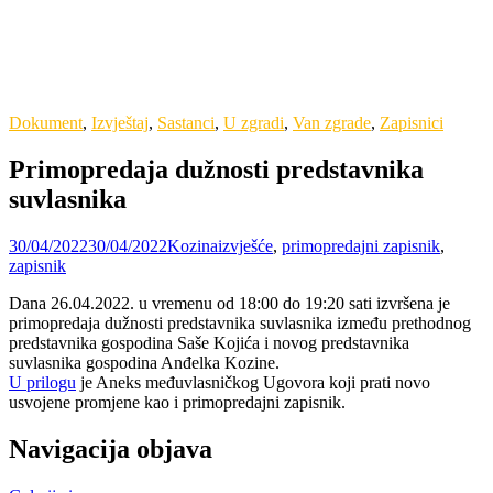
Dokument
,
Izvještaj
,
Sastanci
,
U zgradi
,
Van zgrade
,
Zapisnici
Primopredaja dužnosti predstavnika
suvlasnika
30/04/2022
30/04/2022
Kozina
izvješće
,
primopredajni zapisnik
,
zapisnik
Dana 26.04.2022. u vremenu od 18:00 do 19:20 sati izvršena je
primopredaja dužnosti predstavnika suvlasnika između prethodnog
predstavnika gospodina Saše Kojića i novog predstavnika
suvlasnika gospodina Anđelka Kozine.
U prilogu
je Aneks međuvlasničkog Ugovora koji prati novo
usvojene promjene kao i primopredajni zapisnik.
Navigacija objava