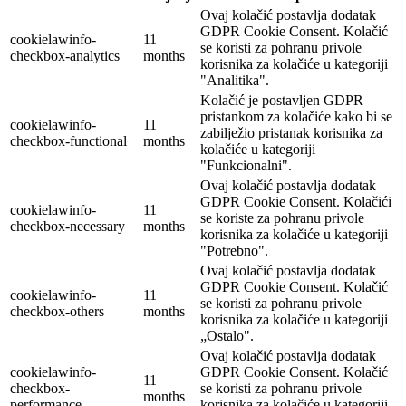
Ovaj kolačić postavlja dodatak
GDPR Cookie Consent. Kolačić
cookielawinfo-
11
se koristi za pohranu privole
checkbox-analytics
months
korisnika za kolačiće u kategoriji
"Analitika".
Kolačić je postavljen GDPR
pristankom za kolačiće kako bi se
cookielawinfo-
11
zabilježio pristanak korisnika za
checkbox-functional
months
kolačiće u kategoriji
"Funkcionalni".
Ovaj kolačić postavlja dodatak
GDPR Cookie Consent. Kolačići
cookielawinfo-
11
se koriste za pohranu privole
checkbox-necessary
months
korisnika za kolačiće u kategoriji
"Potrebno".
Ovaj kolačić postavlja dodatak
GDPR Cookie Consent. Kolačić
cookielawinfo-
11
se koristi za pohranu privole
checkbox-others
months
korisnika za kolačiće u kategoriji
„Ostalo".
Ovaj kolačić postavlja dodatak
cookielawinfo-
GDPR Cookie Consent. Kolačić
11
checkbox-
se koristi za pohranu privole
months
performance
korisnika za kolačiće u kategoriji