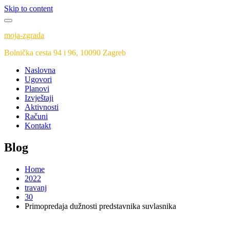
Skip to content
moja-zgrada
Bolnička cesta 94 i 96, 10090 Zagreb
Naslovna
Ugovori
Planovi
Izvještaji
Aktivnosti
Računi
Kontakt
Blog
Home
2022
travanj
30
Primopredaja dužnosti predstavnika suvlasnika