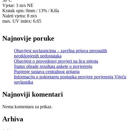
30°C
Vjetar: 3 m/s NE
Kratak opis:
0mm
/
13%
/
Kiša
Naleti vjetra: 8 m/s
max. UV index: 6.65
Najnovije poruke
Obavijest suvlasnicima – završna prijava preostalih
neotklonjenih nedostataka
Obavijest o provedenoj provjeri na licu mjesta
Status obrade rezultata ankete o povjerenju
Punjenje sustava centralnog grijanja
Informacija o pokretanju postupka provjere povjerenja Vijeću
suvlasnika
Najnoviji komentari
Nema komentara za prikaz.
Arhiva