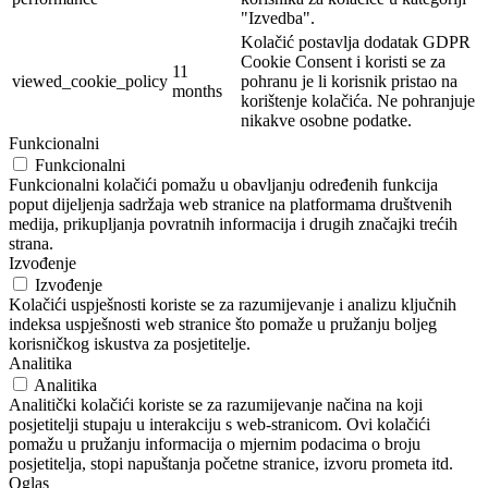
"Izvedba".
Kolačić postavlja dodatak GDPR
Cookie Consent i koristi se za
11
viewed_cookie_policy
pohranu je li korisnik pristao na
months
korištenje kolačića. Ne pohranjuje
nikakve osobne podatke.
Funkcionalni
Funkcionalni
Funkcionalni kolačići pomažu u obavljanju određenih funkcija
poput dijeljenja sadržaja web stranice na platformama društvenih
medija, prikupljanja povratnih informacija i drugih značajki trećih
strana.
Izvođenje
Izvođenje
Kolačići uspješnosti koriste se za razumijevanje i analizu ključnih
indeksa uspješnosti web stranice što pomaže u pružanju boljeg
korisničkog iskustva za posjetitelje.
Analitika
Analitika
Analitički kolačići koriste se za razumijevanje načina na koji
posjetitelji stupaju u interakciju s web-stranicom. Ovi kolačići
pomažu u pružanju informacija o mjernim podacima o broju
posjetitelja, stopi napuštanja početne stranice, izvoru prometa itd.
Oglas