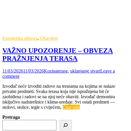
Energetska obnova
,
Obavijest
VAŽNO UPOZORENJE – OBVEZA
PRAŽNJENJA TERASA
11/03/2026
11/03/2026
Kozina
terase
,
uklanjanje stvari
Leave a
comment
Izvođač neće izvoditi radove na terasama na kojima se nalaze
privatni predmeti. Svaka terasa koja nije ispražnjena bit će
zaobiđena i radovi se na njoj neće obaviti. Izvođač demontira
isključivo nadstrešnice i klima‑uređaje. Svi ostali predmeti —
stolovi, stolice, tegle s cvijećem,
Čitaj više
Pretraga