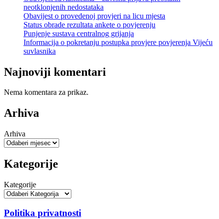
neotklonjenih nedostataka
Obavijest o provedenoj provjeri na licu mjesta
Status obrade rezultata ankete o povjerenju
Punjenje sustava centralnog grijanja
Informacija o pokretanju postupka provjere povjerenja Vijeću
suvlasnika
Najnoviji komentari
Nema komentara za prikaz.
Arhiva
Arhiva
Kategorije
Kategorije
Politika privatnosti