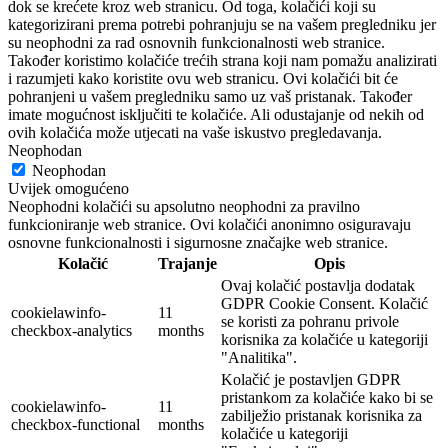
dok se krećete kroz web stranicu. Od toga, kolačići koji su
kategorizirani prema potrebi pohranjuju se na vašem pregledniku jer
su neophodni za rad osnovnih funkcionalnosti web stranice.
Također koristimo kolačiće trećih strana koji nam pomažu analizirati
i razumjeti kako koristite ovu web stranicu. Ovi kolačići bit će
pohranjeni u vašem pregledniku samo uz vaš pristanak. Također
imate mogućnost isključiti te kolačiće. Ali odustajanje od nekih od
ovih kolačića može utjecati na vaše iskustvo pregledavanja.
Neophodan
Neophodan
Uvijek omogućeno
Neophodni kolačići su apsolutno neophodni za pravilno
funkcioniranje web stranice. Ovi kolačići anonimno osiguravaju
osnovne funkcionalnosti i sigurnosne značajke web stranice.
Kolačić
Trajanje
Opis
Ovaj kolačić postavlja dodatak
GDPR Cookie Consent. Kolačić
cookielawinfo-
11
se koristi za pohranu privole
checkbox-analytics
months
korisnika za kolačiće u kategoriji
"Analitika".
Kolačić je postavljen GDPR
pristankom za kolačiće kako bi se
cookielawinfo-
11
zabilježio pristanak korisnika za
checkbox-functional
months
kolačiće u kategoriji