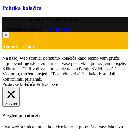
Politika kolačića
© 2021 moja-zgrada. All Rights Reserved.
Construction Field by
Acme Themes
×
Request a Quote
Na našoj web stranici koristimo kolačiće kako bismo vam pružili
najrelevantnije iskustvo pamteći vaše postavke i ponovljene posjete.
Klikom na "Prihvati sve" pristajete na korištenje SVIH kolačića.
Međutim, možete posjetiti "Postavke kolačića" kako biste dali
kontrolirani pristanak.
Postavke kolačića
Prihvati sve
Zatvori
Pregled privatnosti
Ova web stranica koristi kolačiće kako bi poboljšala vaše iskustvo