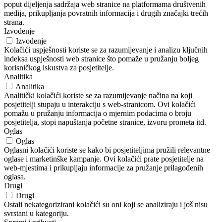
poput dijeljenja sadržaja web stranice na platformama društvenih
medija, prikupljanja povratnih informacija i drugih značajki trećih
strana.
Izvođenje
Izvođenje
Kolačići uspješnosti koriste se za razumijevanje i analizu ključnih
indeksa uspješnosti web stranice što pomaže u pružanju boljeg
korisničkog iskustva za posjetitelje.
Analitika
Analitika
Analitički kolačići koriste se za razumijevanje načina na koji
posjetitelji stupaju u interakciju s web-stranicom. Ovi kolačići
pomažu u pružanju informacija o mjernim podacima o broju
posjetitelja, stopi napuštanja početne stranice, izvoru prometa itd.
Oglas
Oglas
Oglasni kolačići koriste se kako bi posjetiteljima pružili relevantne
oglase i marketinške kampanje. Ovi kolačići prate posjetitelje na
web-mjestima i prikupljaju informacije za pružanje prilagođenih
oglasa.
Drugi
Drugi
Ostali nekategorizirani kolačići su oni koji se analiziraju i još nisu
svrstani u kategoriju.