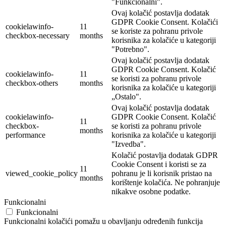
"Funkcionalni".
Ovaj kolačić postavlja dodatak
GDPR Cookie Consent. Kolačići
cookielawinfo-
11
se koriste za pohranu privole
checkbox-necessary
months
korisnika za kolačiće u kategoriji
"Potrebno".
Ovaj kolačić postavlja dodatak
GDPR Cookie Consent. Kolačić
cookielawinfo-
11
se koristi za pohranu privole
checkbox-others
months
korisnika za kolačiće u kategoriji
„Ostalo".
Ovaj kolačić postavlja dodatak
cookielawinfo-
GDPR Cookie Consent. Kolačić
11
checkbox-
se koristi za pohranu privole
months
performance
korisnika za kolačiće u kategoriji
"Izvedba".
Kolačić postavlja dodatak GDPR
Cookie Consent i koristi se za
11
viewed_cookie_policy
pohranu je li korisnik pristao na
months
korištenje kolačića. Ne pohranjuje
nikakve osobne podatke.
Funkcionalni
Funkcionalni
Funkcionalni kolačići pomažu u obavljanju određenih funkcija