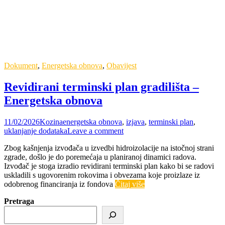
Dokument
,
Energetska obnova
,
Obavijest
Revidirani terminski plan gradilišta –
Energetska obnova
11/02/2026
Kozina
energetska obnova
,
izjava
,
terminski plan
,
uklanjanje dodataka
Leave a comment
Zbog kašnjenja izvođača u izvedbi hidroizolacije na istočnoj strani
zgrade, došlo je do poremećaja u planiranoj dinamici radova.
Izvođač je stoga izradio revidirani terminski plan kako bi se radovi
uskladili s ugovorenim rokovima i obvezama koje proizlaze iz
odobrenog financiranja iz fondova
Čitaj više
Pretraga