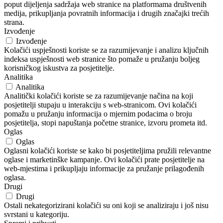
poput dijeljenja sadržaja web stranice na platformama društvenih
medija, prikupljanja povratnih informacija i drugih značajki trećih
strana.
Izvođenje
Izvođenje
Kolačići uspješnosti koriste se za razumijevanje i analizu ključnih
indeksa uspješnosti web stranice što pomaže u pružanju boljeg
korisničkog iskustva za posjetitelje.
Analitika
Analitika
Analitički kolačići koriste se za razumijevanje načina na koji
posjetitelji stupaju u interakciju s web-stranicom. Ovi kolačići
pomažu u pružanju informacija o mjernim podacima o broju
posjetitelja, stopi napuštanja početne stranice, izvoru prometa itd.
Oglas
Oglas
Oglasni kolačići koriste se kako bi posjetiteljima pružili relevantne
oglase i marketinške kampanje. Ovi kolačići prate posjetitelje na
web-mjestima i prikupljaju informacije za pružanje prilagođenih
oglasa.
Drugi
Drugi
Ostali nekategorizirani kolačići su oni koji se analiziraju i još nisu
svrstani u kategoriju.