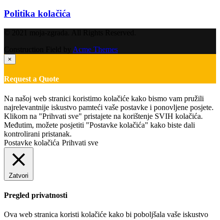
Politika kolačića
© 2021 moja-zgrada. All Rights Reserved.
Construction Field by
Acme Themes
×
Request a Quote
Na našoj web stranici koristimo kolačiće kako bismo vam pružili
najrelevantnije iskustvo pamteći vaše postavke i ponovljene posjete.
Klikom na "Prihvati sve" pristajete na korištenje SVIH kolačića.
Međutim, možete posjetiti "Postavke kolačića" kako biste dali
kontrolirani pristanak.
Postavke kolačića
Prihvati sve
Zatvori
Pregled privatnosti
Ova web stranica koristi kolačiće kako bi poboljšala vaše iskustvo