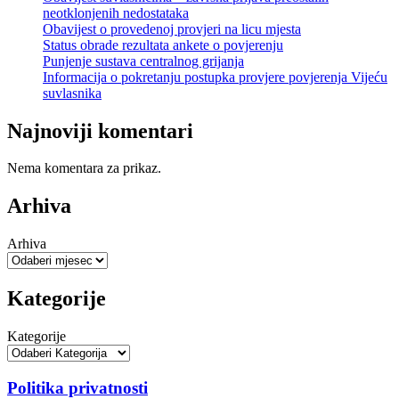
neotklonjenih nedostataka
Obavijest o provedenoj provjeri na licu mjesta
Status obrade rezultata ankete o povjerenju
Punjenje sustava centralnog grijanja
Informacija o pokretanju postupka provjere povjerenja Vijeću
suvlasnika
Najnoviji komentari
Nema komentara za prikaz.
Arhiva
Arhiva
Kategorije
Kategorije
Politika privatnosti