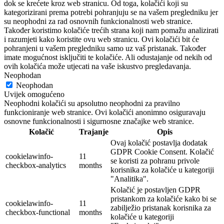
dok se krećete kroz web stranicu. Od toga, kolačići koji su
kategorizirani prema potrebi pohranjuju se na vašem pregledniku jer
su neophodni za rad osnovnih funkcionalnosti web stranice.
Također koristimo kolačiće trećih strana koji nam pomažu analizirati
i razumjeti kako koristite ovu web stranicu. Ovi kolačići bit će
pohranjeni u vašem pregledniku samo uz vaš pristanak. Također
imate mogućnost isključiti te kolačiće. Ali odustajanje od nekih od
ovih kolačića može utjecati na vaše iskustvo pregledavanja.
Neophodan
Neophodan
Uvijek omogućeno
Neophodni kolačići su apsolutno neophodni za pravilno
funkcioniranje web stranice. Ovi kolačići anonimno osiguravaju
osnovne funkcionalnosti i sigurnosne značajke web stranice.
Kolačić
Trajanje
Opis
Ovaj kolačić postavlja dodatak
GDPR Cookie Consent. Kolačić
cookielawinfo-
11
se koristi za pohranu privole
checkbox-analytics
months
korisnika za kolačiće u kategoriji
"Analitika".
Kolačić je postavljen GDPR
pristankom za kolačiće kako bi se
cookielawinfo-
11
zabilježio pristanak korisnika za
checkbox-functional
months
kolačiće u kategoriji