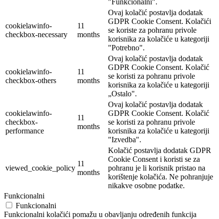
"Funkcionalni".
Ovaj kolačić postavlja dodatak
GDPR Cookie Consent. Kolačići
cookielawinfo-
11
se koriste za pohranu privole
checkbox-necessary
months
korisnika za kolačiće u kategoriji
"Potrebno".
Ovaj kolačić postavlja dodatak
GDPR Cookie Consent. Kolačić
cookielawinfo-
11
se koristi za pohranu privole
checkbox-others
months
korisnika za kolačiće u kategoriji
„Ostalo".
Ovaj kolačić postavlja dodatak
cookielawinfo-
GDPR Cookie Consent. Kolačić
11
checkbox-
se koristi za pohranu privole
months
performance
korisnika za kolačiće u kategoriji
"Izvedba".
Kolačić postavlja dodatak GDPR
Cookie Consent i koristi se za
11
viewed_cookie_policy
pohranu je li korisnik pristao na
months
korištenje kolačića. Ne pohranjuje
nikakve osobne podatke.
Funkcionalni
Funkcionalni
Funkcionalni kolačići pomažu u obavljanju određenih funkcija