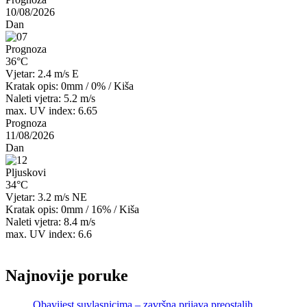
10/08/2026
Dan
Prognoza
36°C
Vjetar: 2.4 m/s E
Kratak opis:
0mm
/
0%
/
Kiša
Naleti vjetra: 5.2 m/s
max. UV index: 6.65
Prognoza
11/08/2026
Dan
Pljuskovi
34°C
Vjetar: 3.2 m/s NE
Kratak opis:
0mm
/
16%
/
Kiša
Naleti vjetra: 8.4 m/s
max. UV index: 6.6
Najnovije poruke
Obavijest suvlasnicima – završna prijava preostalih