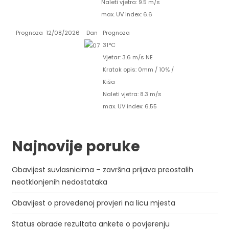
Naleti vjetra: 9.5 m/s
max. UV index: 6.6
Prognoza
12/08/2026
Dan
Prognoza
31°C
Vjetar: 3.6 m/s NE
Kratak opis:
0mm
/
10%
/
Kiša
Naleti vjetra: 8.3 m/s
max. UV index: 6.55
Najnovije poruke
Obavijest suvlasnicima – završna prijava preostalih
neotklonjenih nedostataka
Obavijest o provedenoj provjeri na licu mjesta
Status obrade rezultata ankete o povjerenju