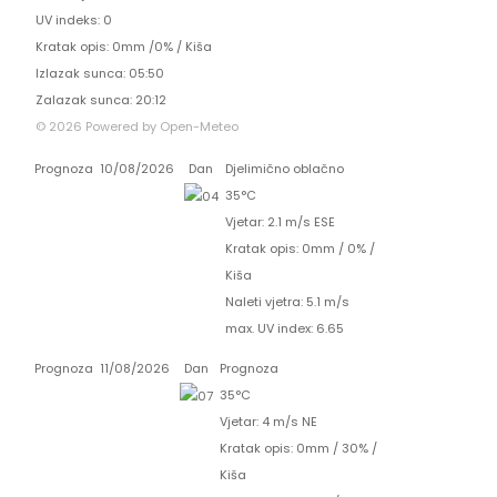
UV indeks: 0
Kratak opis:
0mm
/
0%
/
Kiša
Izlazak sunca: 05:50
Zalazak sunca: 20:12
© 2026 Powered by Open-Meteo
Prognoza
10/08/2026
Dan
Djelimično oblačno
35°C
Vjetar: 2.1 m/s ESE
Kratak opis:
0mm
/
0%
/
Kiša
Naleti vjetra: 5.1 m/s
max. UV index: 6.65
Prognoza
11/08/2026
Dan
Prognoza
35°C
Vjetar: 4 m/s NE
Kratak opis:
0mm
/
30%
/
Kiša