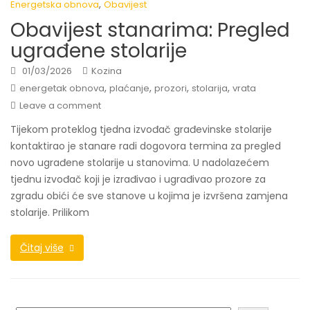
,
Energetska obnova
Obavijest
Obavijest stanarima: Pregled
ugrađene stolarije
01/03/2026
Kozina
,
,
,
,
energetak obnova
plaćanje
prozori
stolarija
vrata
Leave a comment
Tijekom proteklog tjedna izvođač građevinske stolarije
kontaktirao je stanare radi dogovora termina za pregled
novo ugrađene stolarije u stanovima. U nadolazećem
tjednu izvođač koji je izrađivao i ugrađivao prozore za
zgradu obići će sve stanove u kojima je izvršena zamjena
stolarije. Prilikom
Čitaj više