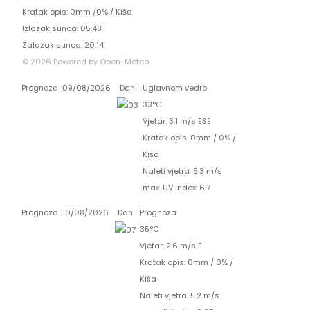
Kratak opis:
0mm
/
0%
/
Kiša
Izlazak sunca: 05:48
Zalazak sunca: 20:14
© 2026 Powered by Open-Meteo
Prognoza
09/08/2026
Dan
Uglavnom vedro
33°C
Vjetar: 3.1 m/s ESE
Kratak opis:
0mm
/
0%
/
Kiša
Naleti vjetra: 5.3 m/s
max. UV index: 6.7
Prognoza
10/08/2026
Dan
Prognoza
35°C
Vjetar: 2.6 m/s E
Kratak opis:
0mm
/
0%
/
Kiša
Naleti vjetra: 5.2 m/s