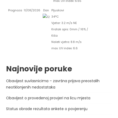
max. UV index: 6.65
Prognoza
11/08/2026
Dan
Pljuskovi
34°C
Vjetar: 3.2 m/s NE
Kratak opis:
0mm
/
16%
/
Kiša
Naleti vjetra: 8.8 m/s
max. UV index: 6.6
Najnovije poruke
Obavijest suvlasnicima – završna prijava preostalih
neotklonjenih nedostataka
Obavijest o provedenoj provjeri na licu mjesta
Status obrade rezultata ankete o povjerenju