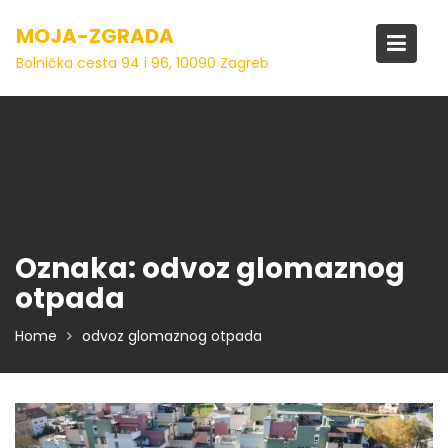
Skip
MOJA-ZGRADA
to
content
Bolnička cesta 94 i 96, 10090 Zagreb
Oznaka:
odvoz glomaznog
otpada
Home
odvoz glomaznog otpada