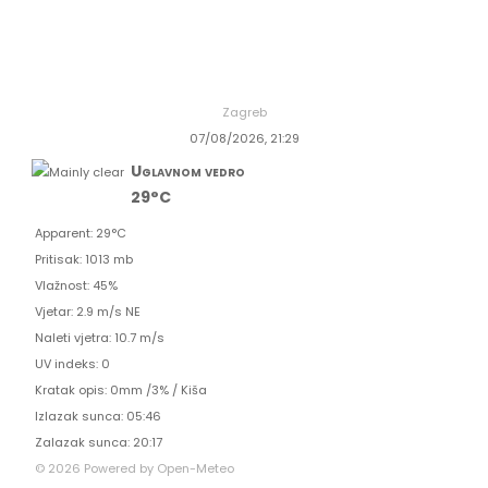
Zagreb
07/08/2026, 21:29
Uglavnom vedro
29°C
Apparent: 29°C
Pritisak: 1013 mb
Vlažnost: 45%
Vjetar: 2.9 m/s NE
Naleti vjetra: 10.7 m/s
UV indeks: 0
Kratak opis:
0mm
/
3%
/
Kiša
Izlazak sunca: 05:46
Zalazak sunca: 20:17
© 2026 Powered by Open-Meteo