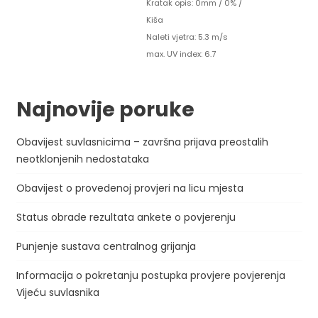
Kratak opis:
0mm
/
0%
/
Kiša
Naleti vjetra: 5.3 m/s
max. UV index: 6.7
Najnovije poruke
Obavijest suvlasnicima – završna prijava preostalih
neotklonjenih nedostataka
Obavijest o provedenoj provjeri na licu mjesta
Status obrade rezultata ankete o povjerenju
Punjenje sustava centralnog grijanja
Informacija o pokretanju postupka provjere povjerenja
Vijeću suvlasnika