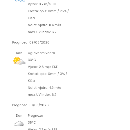
Vjetar: 3.7 m/s ENE
Kratak opis:
0mm
/
25%
/
Kiša
Naleti vjetra: 8.4 m/s
max. UV index: 6.7
Prognoza
09/08/2026
Dan
Uglavnom vedro
33°C
Vjetar: 2.6 m/s ESE
Kratak opis:
0mm
/
0%
/
Kiša
Naleti vjetra: 4.9 m/s
max. UV index: 6.7
Prognoza
10/08/2026
Dan
Prognoza
35°C
Vjetar: 2.7 m/s ESE