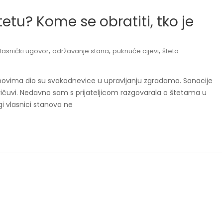
tetu? Kome se obratiti, tko je
,
,
,
asnički ugovor
održavanje stana
puknuće cijevi
šteta
anovima dio su svakodnevice u upravljanju zgradama. Sanacije
 pričuvi. Nedavno sam s prijateljicom razgovarala o štetama u
i vlasnici stanova ne