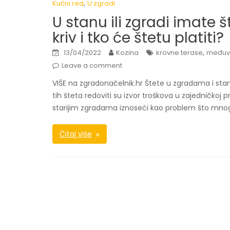
,
Kućni red
U zgradi
U stanu ili zgradi imate š
kriv i tko će štetu platiti?
,
13/04/2022
Kozina
krovne terase
međuvl
Leave a comment
VIŠE na zgradonačelnik.hr Štete u zgradama i st
tih šteta redoviti su izvor troškova u zajedničkoj
starijim zgradama iznoseći kao problem što mnog
Čitaj više