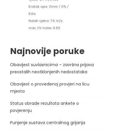
Kratak opis:
0mm
/
0%
/
Kiša
Naleti vjetra: 7.6 m/s
max. UV index: 6.65
Najnovije poruke
Obavijest suvlasnicima – završna prijava
preostalih neotklonjenih nedostataka
Obavijest o provedenoj provjeri na licu
mjesta
Status obrade rezultata ankete o
povjerenju
Punjenje sustava centralnog grijanja