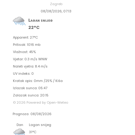
Zagreb
08/08/2026, 07:13
Lagan snijeg
22°C
Apparent: 27°C
Pritisak: 1016 mb
Vlažnost: 45%
Vjetar: 0.3 m/s WNW
Naleti vjetra: 8.4 m/s
UV indeks: 0
Kratak opis:
0mm
/
25%
/
Kiša
Izlazak sunca: 05:47
Zalazak sunca: 20:15
© 2026 Powered by Open-Meteo
Prognoza
08/08/2026
Dan
Lagan snijeg
31°C