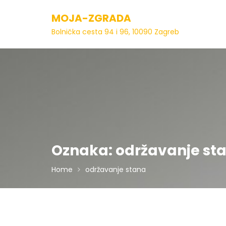
Skip
MOJA-ZGRADA
to
content
Bolnička cesta 94 i 96, 10090 Zagreb
Oznaka:
održavanje st
Home
održavanje stana