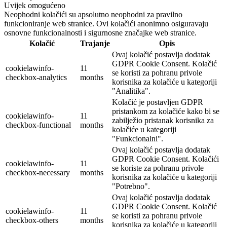
Uvijek omogućeno
Neophodni kolačići su apsolutno neophodni za pravilno
funkcioniranje web stranice. Ovi kolačići anonimno osiguravaju
osnovne funkcionalnosti i sigurnosne značajke web stranice.
Kolačić
Trajanje
Opis
Ovaj kolačić postavlja dodatak
GDPR Cookie Consent. Kolačić
cookielawinfo-
11
se koristi za pohranu privole
checkbox-analytics
months
korisnika za kolačiće u kategoriji
"Analitika".
Kolačić je postavljen GDPR
pristankom za kolačiće kako bi se
cookielawinfo-
11
zabilježio pristanak korisnika za
checkbox-functional
months
kolačiće u kategoriji
"Funkcionalni".
Ovaj kolačić postavlja dodatak
GDPR Cookie Consent. Kolačići
cookielawinfo-
11
se koriste za pohranu privole
checkbox-necessary
months
korisnika za kolačiće u kategoriji
"Potrebno".
Ovaj kolačić postavlja dodatak
GDPR Cookie Consent. Kolačić
cookielawinfo-
11
se koristi za pohranu privole
checkbox-others
months
korisnika za kolačiće u kategoriji