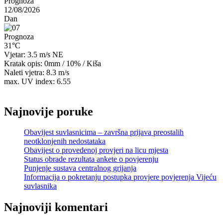
Prognoza
12/08/2026
Dan
Prognoza
31°C
Vjetar: 3.5 m/s NE
Kratak opis:
0mm
/
10%
/
Kiša
Naleti vjetra: 8.3 m/s
max. UV index: 6.55
Najnovije poruke
Obavijest suvlasnicima – završna prijava preostalih
neotklonjenih nedostataka
Obavijest o provedenoj provjeri na licu mjesta
Status obrade rezultata ankete o povjerenju
Punjenje sustava centralnog grijanja
Informacija o pokretanju postupka provjere povjerenja Vijeću
suvlasnika
Najnoviji komentari