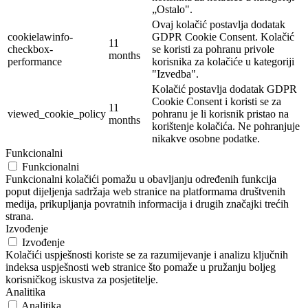
„Ostalo".
Ovaj kolačić postavlja dodatak
cookielawinfo-
GDPR Cookie Consent. Kolačić
11
checkbox-
se koristi za pohranu privole
months
performance
korisnika za kolačiće u kategoriji
"Izvedba".
Kolačić postavlja dodatak GDPR
Cookie Consent i koristi se za
11
viewed_cookie_policy
pohranu je li korisnik pristao na
months
korištenje kolačića. Ne pohranjuje
nikakve osobne podatke.
Funkcionalni
Funkcionalni
Funkcionalni kolačići pomažu u obavljanju određenih funkcija
poput dijeljenja sadržaja web stranice na platformama društvenih
medija, prikupljanja povratnih informacija i drugih značajki trećih
strana.
Izvođenje
Izvođenje
Kolačići uspješnosti koriste se za razumijevanje i analizu ključnih
indeksa uspješnosti web stranice što pomaže u pružanju boljeg
korisničkog iskustva za posjetitelje.
Analitika
Analitika