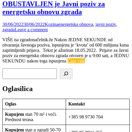
OBUSTAVLJEN je Javni poziv za
energetsku obnovu zgrada
30/06/2022
30/06/2022
Kozina
energetska obnova
,
javni poziv
,
zgrada
Leave a comment
VIŠE na zgradonačelnik.hr Nakon JEDNE SEKUNDE od
otvaranja Javnoga poziva, ispunjena je ‘kvota’ od 600 milijuna kuna
zaprimljenih prijava. Tekst je ažuriran 18.05.2022. Prijave za Javni
poziv za energetsku obnovu zgrada otvoren je u 9:00 sati, a JEDNU
SEKUNDU nakon toga ispunjena
Čitaj više
Pretraga
Oglasilica
Oglas
Kontakt
Kupujem
stan 70 m² i veći.
+385 98 9730 704
Prednost terasa.
Kupujem
stan u zgradi 50-70