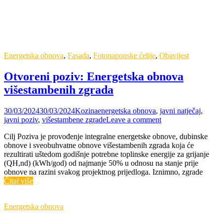
Energetska obnova
,
Fasada
,
Fotonaponske ćelije
,
Obavijest
Otvoreni poziv: Energetska obnova
višestambenih zgrada
30/03/2024
30/03/2024
Kozina
energetska obnova
,
javni natječaj
,
javni poziv
,
višestambene zgrade
Leave a comment
Cilj Poziva je provođenje integralne energetske obnove, dubinske
obnove i sveobuhvatne obnove višestambenih zgrada koja će
rezultirati uštedom godišnje potrebne toplinske energije za grijanje
(QH,nd) (kWh/god) od najmanje 50% u odnosu na stanje prije
obnove na razini svakog projektnog prijedloga. Iznimno, zgrade
Čitaj više
Energetska obnova