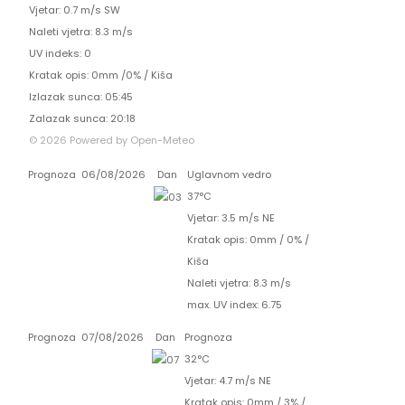
Vjetar: 0.7 m/s SW
Naleti vjetra: 8.3 m/s
UV indeks: 0
Kratak opis:
0mm
/
0%
/
Kiša
Izlazak sunca: 05:45
Zalazak sunca: 20:18
© 2026 Powered by Open-Meteo
Prognoza
06/08/2026
Dan
Uglavnom vedro
37°C
Vjetar: 3.5 m/s NE
Kratak opis:
0mm
/
0%
/
Kiša
Naleti vjetra: 8.3 m/s
max. UV index: 6.75
Prognoza
07/08/2026
Dan
Prognoza
32°C
Vjetar: 4.7 m/s NE
Kratak opis:
0mm
/
3%
/