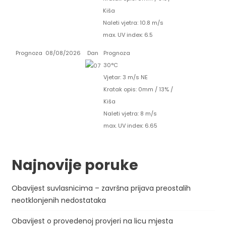
Kiša
Naleti vjetra: 10.8 m/s
max. UV index: 6.5
Prognoza
08/08/2026
Dan
Prognoza
30°C
Vjetar: 3 m/s NE
Kratak opis:
0mm
/
13%
/
Kiša
Naleti vjetra: 8 m/s
max. UV index: 6.65
Najnovije poruke
Obavijest suvlasnicima – završna prijava preostalih
neotklonjenih nedostataka
Obavijest o provedenoj provjeri na licu mjesta