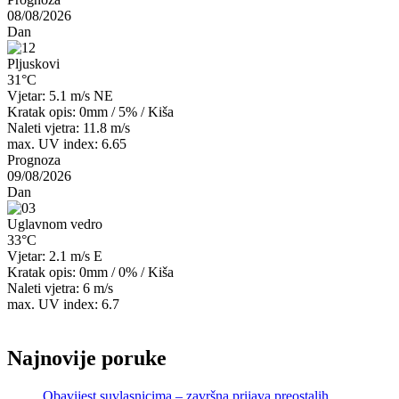
08/08/2026
Dan
Pljuskovi
31°C
Vjetar: 5.1 m/s NE
Kratak opis:
0mm
/
5%
/
Kiša
Naleti vjetra: 11.8 m/s
max. UV index: 6.65
Prognoza
09/08/2026
Dan
Uglavnom vedro
33°C
Vjetar: 2.1 m/s E
Kratak opis:
0mm
/
0%
/
Kiša
Naleti vjetra: 6 m/s
max. UV index: 6.7
Najnovije poruke
Obavijest suvlasnicima – završna prijava preostalih