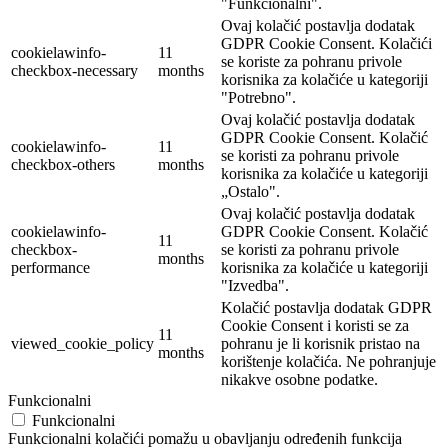
"Funkcionalni".
Ovaj kolačić postavlja dodatak
GDPR Cookie Consent. Kolačići
cookielawinfo-
11
se koriste za pohranu privole
checkbox-necessary
months
korisnika za kolačiće u kategoriji
"Potrebno".
Ovaj kolačić postavlja dodatak
GDPR Cookie Consent. Kolačić
cookielawinfo-
11
se koristi za pohranu privole
checkbox-others
months
korisnika za kolačiće u kategoriji
„Ostalo".
Ovaj kolačić postavlja dodatak
cookielawinfo-
GDPR Cookie Consent. Kolačić
11
checkbox-
se koristi za pohranu privole
months
performance
korisnika za kolačiće u kategoriji
"Izvedba".
Kolačić postavlja dodatak GDPR
Cookie Consent i koristi se za
11
viewed_cookie_policy
pohranu je li korisnik pristao na
months
korištenje kolačića. Ne pohranjuje
nikakve osobne podatke.
Funkcionalni
Funkcionalni
Funkcionalni kolačići pomažu u obavljanju određenih funkcija