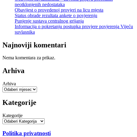
neotklonjenih nedostataka
Obavijest o provedenoj provjeri na licu mjesta
Status obrade rezultata ankete o povjerenju
Punjenje sustava centralnog grijanja
Informacija o pokretanju postupka provjere povjerenja Vijeću
suvlasnika
Najnoviji komentari
Nema komentara za prikaz.
Arhiva
Arhiva
Kategorije
Kategorije
Politika privatnosti