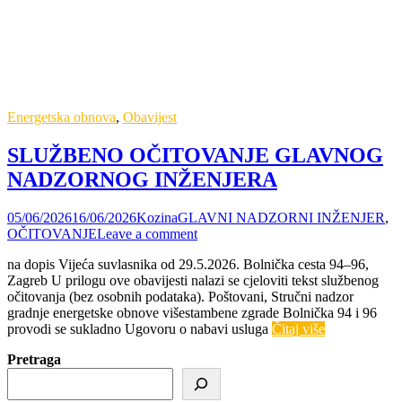
Energetska obnova
,
Obavijest
SLUŽBENO OČITOVANJE GLAVNOG
NADZORNOG INŽENJERA
05/06/2026
16/06/2026
Kozina
GLAVNI NADZORNI INŽENJER
,
OČITOVANJE
Leave a comment
na dopis Vijeća suvlasnika od 29.5.2026. Bolnička cesta 94–96,
Zagreb U prilogu ove obavijesti nalazi se cjeloviti tekst službenog
očitovanja (bez osobnih podataka). Poštovani, Stručni nadzor
gradnje energetske obnove višestambene zgrade Bolnička 94 i 96
provodi se sukladno Ugovoru o nabavi usluga
Čitaj više
Pretraga