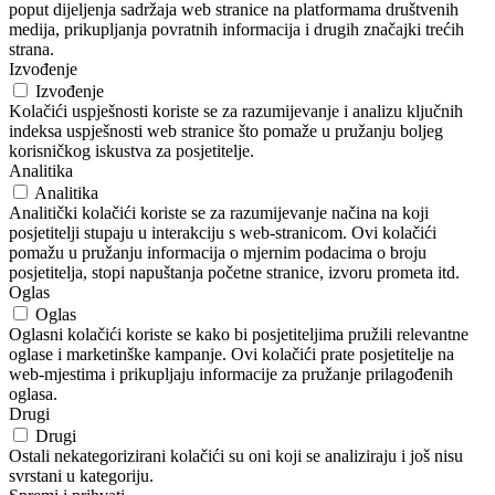
poput dijeljenja sadržaja web stranice na platformama društvenih
medija, prikupljanja povratnih informacija i drugih značajki trećih
strana.
Izvođenje
Izvođenje
Kolačići uspješnosti koriste se za razumijevanje i analizu ključnih
indeksa uspješnosti web stranice što pomaže u pružanju boljeg
korisničkog iskustva za posjetitelje.
Analitika
Analitika
Analitički kolačići koriste se za razumijevanje načina na koji
posjetitelji stupaju u interakciju s web-stranicom. Ovi kolačići
pomažu u pružanju informacija o mjernim podacima o broju
posjetitelja, stopi napuštanja početne stranice, izvoru prometa itd.
Oglas
Oglas
Oglasni kolačići koriste se kako bi posjetiteljima pružili relevantne
oglase i marketinške kampanje. Ovi kolačići prate posjetitelje na
web-mjestima i prikupljaju informacije za pružanje prilagođenih
oglasa.
Drugi
Drugi
Ostali nekategorizirani kolačići su oni koji se analiziraju i još nisu
svrstani u kategoriju.