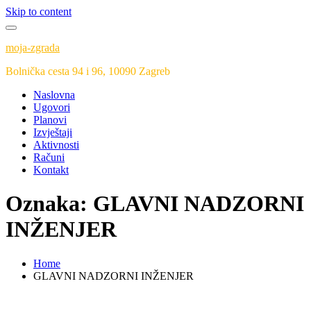
Skip to content
moja-zgrada
Bolnička cesta 94 i 96, 10090 Zagreb
Naslovna
Ugovori
Planovi
Izvještaji
Aktivnosti
Računi
Kontakt
Oznaka:
GLAVNI NADZORNI
INŽENJER
Home
GLAVNI NADZORNI INŽENJER