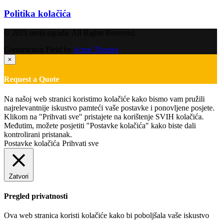
Politika kolačića
© 2021 moja-zgrada. All Rights Reserved.
Construction Field by
Acme Themes
×
Request a Quote
Na našoj web stranici koristimo kolačiće kako bismo vam pružili
najrelevantnije iskustvo pamteći vaše postavke i ponovljene posjete.
Klikom na "Prihvati sve" pristajete na korištenje SVIH kolačića.
Međutim, možete posjetiti "Postavke kolačića" kako biste dali
kontrolirani pristanak.
Postavke kolačića
Prihvati sve
Zatvori
Pregled privatnosti
Ova web stranica koristi kolačiće kako bi poboljšala vaše iskustvo