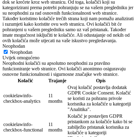
dok se krećete kroz web stranicu. Od toga, kolačići koji su
kategorizirani prema potrebi pohranjuju se na vašem pregledniku jer
su neophodni za rad osnovnih funkcionalnosti web stranice.
Također koristimo kolačiće trećih strana koji nam pomažu analizirati
i razumjeti kako koristite ovu web stranicu. Ovi kolačići bit će
pohranjeni u vašem pregledniku samo uz vaš pristanak. Također
imate mogućnost isključiti te kolačiće. Ali odustajanje od nekih od
ovih kolačića može utjecati na vaše iskustvo pregledavanja.
Neophodan
Neophodan
Uvijek omogućeno
Neophodni kolačići su apsolutno neophodni za pravilno
funkcioniranje web stranice. Ovi kolačići anonimno osiguravaju
osnovne funkcionalnosti i sigurnosne značajke web stranice.
Kolačić
Trajanje
Opis
Ovaj kolačić postavlja dodatak
GDPR Cookie Consent. Kolačić
cookielawinfo-
11
se koristi za pohranu privole
checkbox-analytics
months
korisnika za kolačiće u kategoriji
"Analitika".
Kolačić je postavljen GDPR
pristankom za kolačiće kako bi se
cookielawinfo-
11
zabilježio pristanak korisnika za
checkbox-functional
months
kolačiće u kategoriji