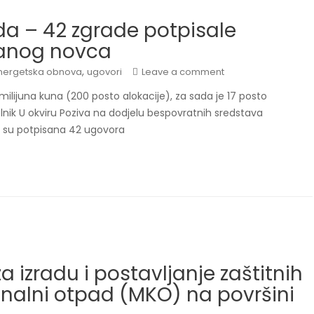
a – 42 zgrade potpisale
uranog novca
,
nergetska obnova
ugovori
Leave a comment
milijuna kuna (200 posto alokacije), za sada je 17 posto
elnik U okviru Poziva na dodjelu bespovratnih sredstava
 su potpisana 42 ugovora
a izradu i postavljanje zaštitnih
nalni otpad (MKO) na površini