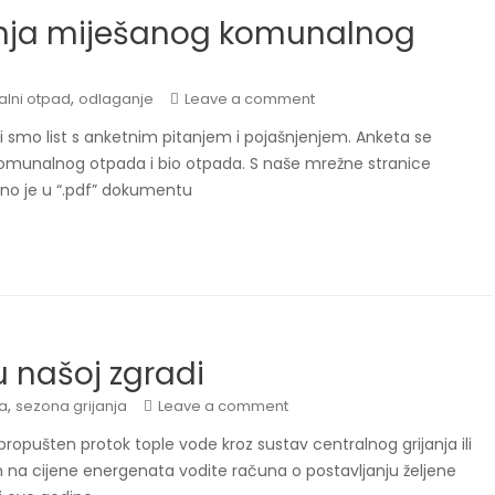
nja miješanog komunalnog
,
alni otpad
odlaganje
Leave a comment
i smo list s anketnim pitanjem i pojašnjenjem. Anketa se
komunalnog otpada i bio otpada. S naše mrežne stranice
bno je u “.pdf” dokumentu
u našoj zgradi
,
ja
sezona grijanja
Leave a comment
e propušten protok tople vode kroz sustav centralnog grijanja ili
m na cijene energenata vodite računa o postavljanju željene