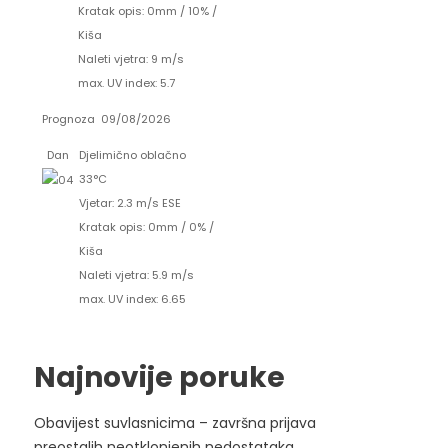
Kratak opis:
0mm
/
10%
/
Kiša
Naleti vjetra: 9 m/s
max. UV index: 5.7
Prognoza
09/08/2026
Dan
Djelimično oblačno
33°C
Vjetar: 2.3 m/s ESE
Kratak opis:
0mm
/
0%
/
Kiša
Naleti vjetra: 5.9 m/s
max. UV index: 6.65
Najnovije poruke
Obavijest suvlasnicima – završna prijava
preostalih neotklonjenih nedostataka