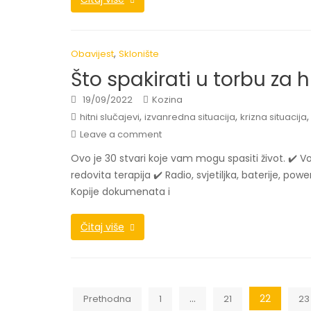
,
Obavijest
Sklonište
Što spakirati u torbu za 
19/09/2022
Kozina
,
,
hitni slučajevi
izvanredna situacija
krizna situacija
Leave a comment
Ovo je 30 stvari koje vam mogu spasiti život. ✔️ V
redovita terapija ✔️ Radio, svjetiljka, baterije, po
Kopije dokumenata i
Čitaj više
Brojevi
…
22
Prethodna
1
21
23