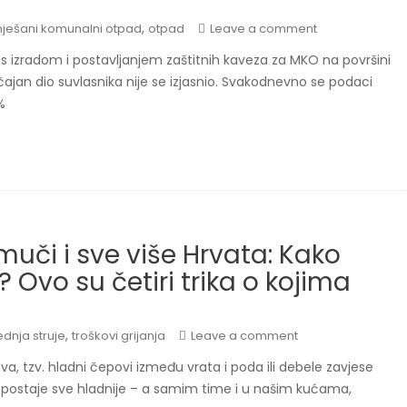
,
ješani komunalni otpad
otpad
Leave a comment
e s izradom i postavljanjem zaštitnih kaveza za MKO na površini
čajan dio suvlasnika nije se izjasnio. Svakodnevno se podaci
%
 muči i sve više Hrvata: Kako
i? Ovo su četiri trika o kojima
,
ednja struje
troškovi grijanja
Leave a comment
a, tzv. hladni čepovi između vrata i poda ili debele zavjese
i postaje sve hladnije – a samim time i u našim kućama,