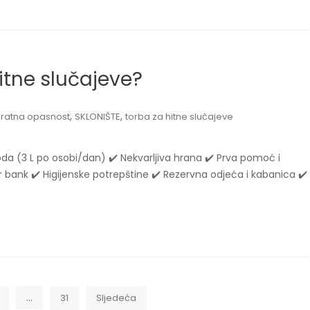
hitne slučajeve?
,
,
,
ratna opasnost
SKLONIŠTE
torba za hitne slučajeve
oda (3 L po osobi/dan) ✔️ Nekvarljiva hrana ✔️ Prva pomoć i
wer bank ✔️ Higijenske potrepštine ✔️ Rezervna odjeća i kabanica ✔️
…
31
Sljedeća