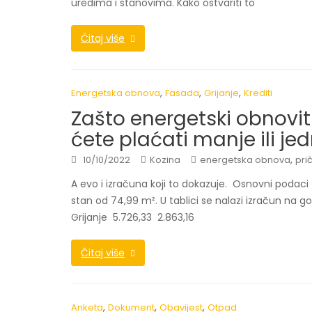
uredima i stanovima. Kako ostvariti to
Čitaj više
,
,
,
Energetska obnova
Fasada
Grijanje
Krediti
Zašto energetski obnovit
ćete plaćati manje ili je
,
10/10/2022
Kozina
energetska obnova
pri
A evo i izračuna koji to dokazuje. Osnovni podaci 
stan od 74,99 m². U tablici se nalazi izračun na g
Grijanje 5.726,33 2.863,16
Čitaj više
,
,
,
Anketa
Dokument
Obavijest
Otpad