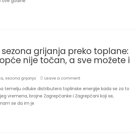
i ove godine
 sezona grijanja preko toplane:
opće nije točan, a sve možete i
,
ja
sezona grijanja
Leave a comment
na temelju odluke distributera toplinske energije kada se za to
ijeg vremena, brojne Zagrepčanke i Zagrepčani koji se,
su nam se da im je