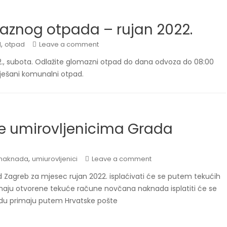
aznog otpada – rujan 2022.
,
d
otpad
Leave a comment
., subota. Odlažite glomazni otpad do dana odvoza do 08:00
iješani komunalni otpad.
e umirovljenicima Grada
,
naknada
umiurovljenici
Leave a comment
 Zagreb za mjesec rujan 2022. isplaćivati će se putem tekućih
imaju otvorene tekuće račune novčana naknada isplatiti će se
adu primaju putem Hrvatske pošte