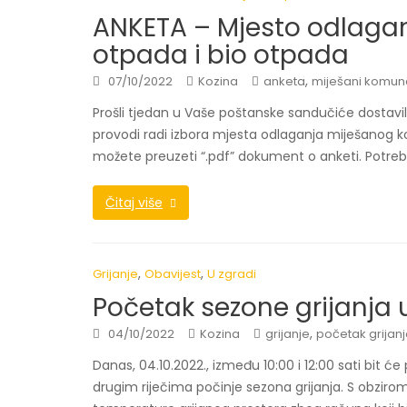
ANKETA – Mjesto odlaga
otpada i bio otpada
,
07/10/2022
Kozina
anketa
miješani komun
Prošli tjedan u Vaše poštanske sandučiće dostavil
provodi radi izbora mjesta odlaganja miješanog 
možete preuzeti “.pdf” dokument o anketi. Potre
Čitaj više
,
,
Grijanje
Obavijest
U zgradi
Početak sezone grijanja 
,
04/10/2022
Kozina
grijanje
početak grijan
Danas, 04.10.2022., između 10:00 i 12:00 sati bit ć
drugim riječima počinje sezona grijanja. S obziro