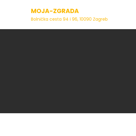
Skip
MOJA-ZGRADA
to
content
Bolnička cesta 94 i 96, 10090 Zagreb