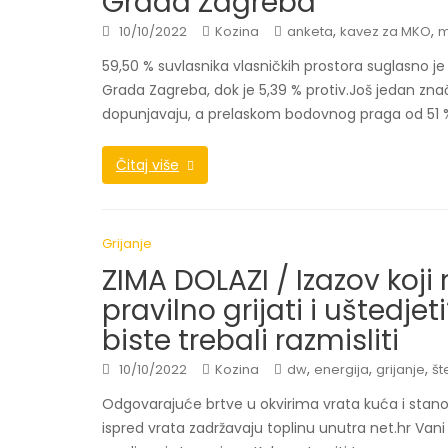
Grada Zagreba
,
,
10/10/2022
Kozina
anketa
kavez za MKO
m
59,50 % suvlasnika vlasničkih prostora suglasno j
Grada Zagreba, dok je 5,39 % protiv.Još jedan zna
dopunjavaju, a prelaskom bodovnog praga od 51 
Čitaj više
Grijanje
ZIMA DOLAZI / Izazov koji
pravilno grijati i uštedjet
biste trebali razmisliti
,
,
,
10/10/2022
Kozina
dw
energija
grijanje
št
Odgovarajuće brtve u okvirima vrata kuća i stanov
ispred vrata zadržavaju toplinu unutra net.hr Van