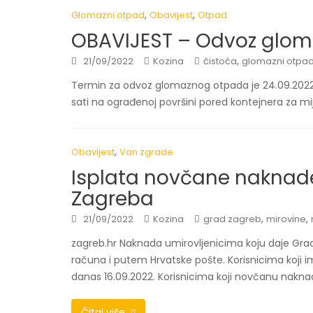
,
,
Glomazni otpad
Obavijest
Otpad
OBAVIJEST – Odvoz glom
,
21/09/2022
Kozina
čistoća
glomazni otpa
Termin za odvoz glomaznog otpada je 24.09.2022
sati na ograđenoj površini pored kontejnera za m
,
Obavijest
Van zgrade
Isplata novčane naknad
Zagreba
,
,
21/09/2022
Kozina
grad zagreb
mirovine
zagreb.hr Naknada umirovljenicima koju daje Grad
računa i putem Hrvatske pošte. Korisnicima koji 
danas 16.09.2022. Korisnicima koji novčanu nakn
Čitaj više