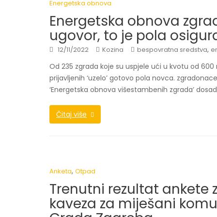
Energetska obnova
Energetska obnova zgrad
ugovor, to je pola osig
,
12/11/2022
Kozina
bespovratna sredstva
e
Od 235 zgrada koje su uspjele ući u kvotu od 600 
prijavljenih ‘uzelo’ gotovo pola novca. zgradonac
‘Energetska obnova višestambenih zgrada’ dosad
Čitaj više
,
Anketa
Otpad
Trenutni rezultat ankete z
kaveza za miješani komu