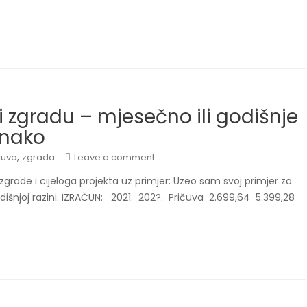
i zgradu – mjesečno ili godišnje
dnako
,
čuva
zgrada
Leave a comment
zgrade i cijeloga projekta uz primjer: Uzeo sam svoj primjer za
odišnjoj razini. IZRAČUN: 2021. 202?. Pričuva 2.699,64 5.399,28