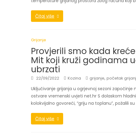
temperature grijanog prostora zbog računa koji b
Čitaj više
Grijanje
Provjerili smo kada kreće
Mit koji kruži godinama u
ubrzati
,
22/09/2022
Kozina
grijanje
početak grijan
Uključivanje grijanja u ogrjevnoj sezoni započinje 
ostvare vremenski uvjeti net.hr S dolaskom hladn
kolokvijalno govoreći, “griju na toplanu”, požalili 
Čitaj više