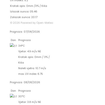
UV indeks: 5.2
Kratak opis:
0mm
/
3%
/
Kiša
Izlazak sunca: 05:46
Zalazak sunca: 20:17
© 2026 Powered by Open-Meteo
Prognoza
07/08/2026
Dan
Prognoza
34°C
Vjetar: 4.9 m/s NE
Kratak opis:
0mm
/
3%
/
Kiša
Naleti vjetra: 10.7 m/s
max. UV index: 6.75
Prognoza
08/08/2026
Dan
Prognoza
30°C
Vjetar: 3.8 m/s NE