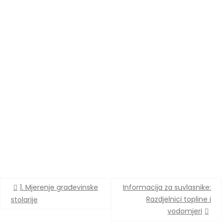
Navigacija
1. Mjerenje građevinske
Informacija za suvlasnike:
objava
Razdjelnici topline i
stolarije
vodomjeri