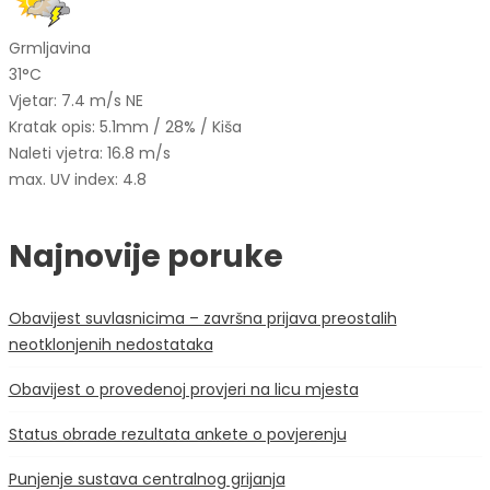
Grmljavina
31°C
Vjetar: 7.4 m/s NE
Kratak opis:
5.1mm
/
28%
/
Kiša
Naleti vjetra: 16.8 m/s
max. UV index: 4.8
Najnovije poruke
Obavijest suvlasnicima – završna prijava preostalih
neotklonjenih nedostataka
Obavijest o provedenoj provjeri na licu mjesta
Status obrade rezultata ankete o povjerenju
Punjenje sustava centralnog grijanja