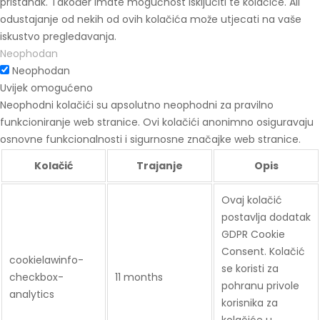
pristanak. Također imate mogućnost isključiti te kolačiće. Ali
odustajanje od nekih od ovih kolačića može utjecati na vaše
iskustvo pregledavanja.
Neophodan
Neophodan
Uvijek omogućeno
Neophodni kolačići su apsolutno neophodni za pravilno
funkcioniranje web stranice. Ovi kolačići anonimno osiguravaju
osnovne funkcionalnosti i sigurnosne značajke web stranice.
Kolačić
Trajanje
Opis
Ovaj kolačić
postavlja dodatak
GDPR Cookie
Consent. Kolačić
cookielawinfo-
se koristi za
checkbox-
11 months
pohranu privole
analytics
korisnika za