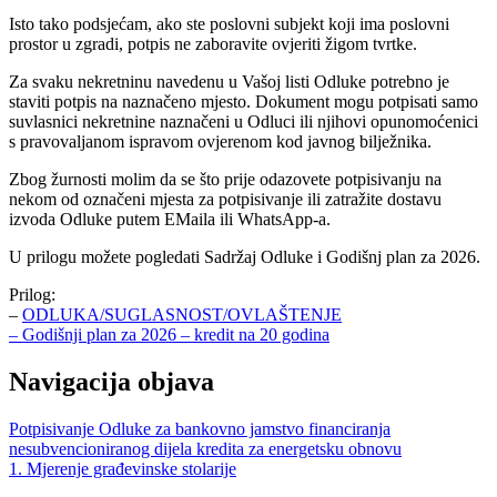
Isto tako podsjećam, ako ste poslovni subjekt koji ima poslovni
prostor u zgradi, potpis ne zaboravite ovjeriti žigom tvrtke.
Za svaku nekretninu navedenu u Vašoj listi Odluke potrebno je
staviti potpis na naznačeno mjesto. Dokument mogu potpisati samo
suvlasnici nekretnine naznačeni u Odluci ili njihovi opunomoćenici
s pravovaljanom ispravom ovjerenom kod javnog bilježnika.
Zbog žurnosti molim da se što prije odazovete potpisivanju na
nekom od označeni mjesta za potpisivanje ili zatražite dostavu
izvoda Odluke putem EMaila ili WhatsApp-a.
U prilogu možete pogledati Sadržaj Odluke i Godišnj plan za 2026.
Prilog:
–
ODLUKA/SUGLASNOST/OVLAŠTENJE
– Godišnji plan za 2026 – kredit na 20 godina
Navigacija objava
Potpisivanje Odluke za bankovno jamstvo financiranja
nesubvencioniranog dijela kredita za energetsku obnovu
1. Mjerenje građevinske stolarije