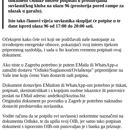
dokument Odluke možete potpisati u prostorijama
suvlasničkog kluba na ulazu 96 (prostorija pored rampe za
ulazak u garažu).
Isto tako članovi vijeća suvlasnika skupljat će potpise u te
dane ispred ulaza 96 od 17:00 do 20:00 sati.
Očekujem kako ćete svi koji ste podržavali naše nastojanje za
izvođenjem energetske obnove, pokazujući svoj interes tijekom
pripremnog razdoblja, i sada u što kraćem vremenu potpisati ovaj
dokument.
Ako niste u Zagrebu potrebno je putem EMaila ili WhatsApp-a
zatražiti dostavu “Odluke/Suglasnosti/Ovlaštenja” pripremljene na
Vaše ime koju ćemo Vam dostaviti radi potpisa.
Dokument dostavljen EMailom ili WhatsApp-om potrebno je tiskati,
potpisati, skenirati/slikati i s kopijom osobne iskaznice ili putovnice
poslati na EMail adresu: andelko@kozina.biz
Originalni dokument po povratku u Zagreb je potrebno naknadno
dostaviti predstavniku suvlasnika.
Vodite računa da se potpišu svi suvlasnici nekretnine naznačeni na
dokumentu Odluke, te da upišu svoj OIB, jer samo tako potpisan
dokument s ispravnim OIB-om punovaljan je i banka ga priznaje.