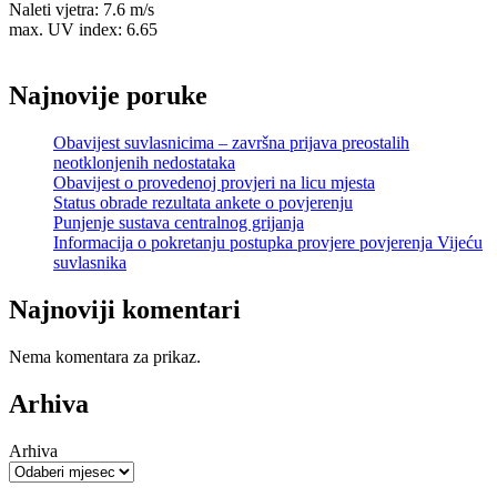
Naleti vjetra: 7.6 m/s
max. UV index: 6.65
Najnovije poruke
Obavijest suvlasnicima – završna prijava preostalih
neotklonjenih nedostataka
Obavijest o provedenoj provjeri na licu mjesta
Status obrade rezultata ankete o povjerenju
Punjenje sustava centralnog grijanja
Informacija o pokretanju postupka provjere povjerenja Vijeću
suvlasnika
Najnoviji komentari
Nema komentara za prikaz.
Arhiva
Arhiva