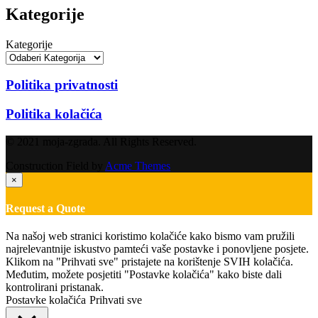
Kategorije
Kategorije
Politika privatnosti
Politika kolačića
© 2021 moja-zgrada. All Rights Reserved.
Construction Field by
Acme Themes
×
Request a Quote
Na našoj web stranici koristimo kolačiće kako bismo vam pružili
najrelevantnije iskustvo pamteći vaše postavke i ponovljene posjete.
Klikom na "Prihvati sve" pristajete na korištenje SVIH kolačića.
Međutim, možete posjetiti "Postavke kolačića" kako biste dali
kontrolirani pristanak.
Postavke kolačića
Prihvati sve