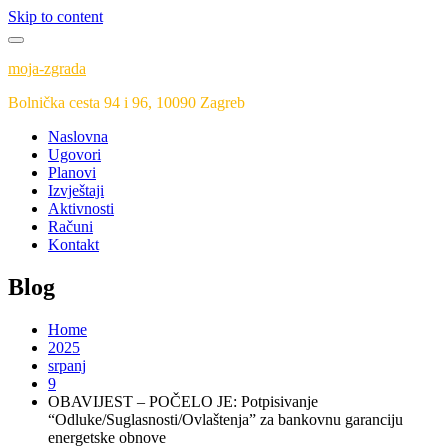
Skip to content
moja-zgrada
Bolnička cesta 94 i 96, 10090 Zagreb
Naslovna
Ugovori
Planovi
Izvještaji
Aktivnosti
Računi
Kontakt
Blog
Home
2025
srpanj
9
OBAVIJEST – POČELO JE: Potpisivanje
“Odluke/Suglasnosti/Ovlaštenja” za bankovnu garanciju
energetske obnove