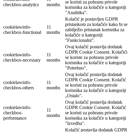
se koristi za pohranu privole
checkbox-analytics
months
korisnika za kolačiće u kategoriji
"Analitika".
Kolačić je postavljen GDPR
pristankom za kolačiće kako bi se
cookielawinfo-
11
zabilježio pristanak korisnika za
checkbox-functional
months
kolačiće u kategoriji
"Funkcionalni".
Ovaj kolačić postavlja dodatak
GDPR Cookie Consent. Kolačići
cookielawinfo-
11
se koriste za pohranu privole
checkbox-necessary
months
korisnika za kolačiće u kategoriji
"Potrebno".
Ovaj kolačić postavlja dodatak
GDPR Cookie Consent. Kolačić
cookielawinfo-
11
se koristi za pohranu privole
checkbox-others
months
korisnika za kolačiće u kategoriji
„Ostalo".
Ovaj kolačić postavlja dodatak
cookielawinfo-
GDPR Cookie Consent. Kolačić
11
checkbox-
se koristi za pohranu privole
months
performance
korisnika za kolačiće u kategoriji
"Izvedba".
Kolačić postavlja dodatak GDPR