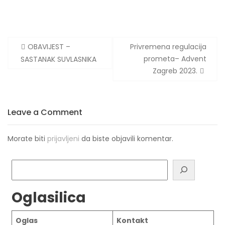
Navigacija
OBAVIJEST –
Privremena regulacija
objava
prometa– Advent
SASTANAK SUVLASNIKA
Zagreb 2023.
Leave a Comment
Morate biti
prijavljeni
da biste objavili komentar.
Pretraga
Oglasilica
Oglas
Kontakt