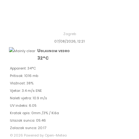
Zagreb
07/08/2026, 12:21
Uglavnom vedro
32°C
Apparent: 34°C
Pritisak: 1016 mb
Vlažnost: 38%
Vjetar: 3.4 m/s ENE
Naleti vjetra: 10.9 m/s
UV indeks: 6.05
Kratak opis:
0mm
/
3%
/
Kiša
Izlazak sunca: 05:46
Zalazak sunca: 20:17
© 2026 Powered by Open-Meteo