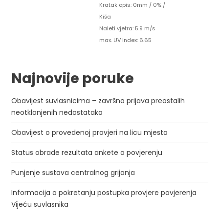
Kratak opis:
0mm
/
0%
/
Kiša
Naleti vjetra: 5.9 m/s
max. UV index: 6.65
Najnovije poruke
Obavijest suvlasnicima – završna prijava preostalih
neotklonjenih nedostataka
Obavijest o provedenoj provjeri na licu mjesta
Status obrade rezultata ankete o povjerenju
Punjenje sustava centralnog grijanja
Informacija o pokretanju postupka provjere povjerenja
Vijeću suvlasnika