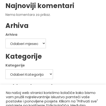
Najnoviji komentari
Nema komentara za prikaz.
Arhiva
Arhiva
Kategorije
Kategorije
Politika privatnosti
Na našoj web stranici koristimo kolačiće kako bismo
Politika kolačića
vam pružili najrelevantnije iskustvo pamteći vaše
postavke i ponovljene posjete. Klikom na "Prihvati sve"
pristajete na korištenje SVIH kolačića. Međutim,