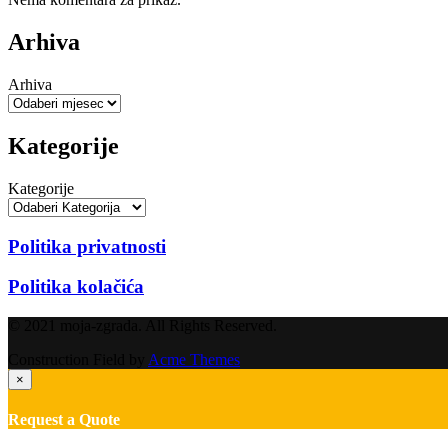
Arhiva
Arhiva
Kategorije
Kategorije
Politika privatnosti
Politika kolačića
© 2021 moja-zgrada. All Rights Reserved.
Construction Field by
Acme Themes
×
Request a Quote