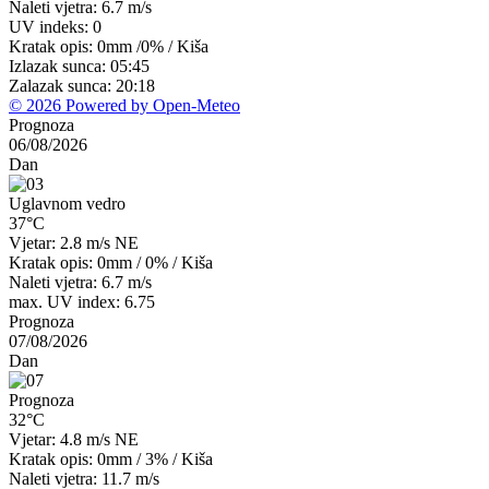
Naleti vjetra: 6.7 m/s
UV indeks: 0
Kratak opis:
0mm
/
0%
/
Kiša
Izlazak sunca: 05:45
Zalazak sunca: 20:18
© 2026 Powered by Open-Meteo
Prognoza
06/08/2026
Dan
Uglavnom vedro
37°C
Vjetar: 2.8 m/s NE
Kratak opis:
0mm
/
0%
/
Kiša
Naleti vjetra: 6.7 m/s
max. UV index: 6.75
Prognoza
07/08/2026
Dan
Prognoza
32°C
Vjetar: 4.8 m/s NE
Kratak opis:
0mm
/
3%
/
Kiša
Naleti vjetra: 11.7 m/s