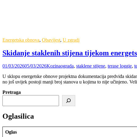
Energetska obnova
,
Obavijest
,
U zgradi
Skidanje staklenih stijena tijekom energet
01/03/2026
05/03/2026
Kozina
ograda
,
staklene stijene
,
terase loggie
,
t
U sklopu energetske obnove projektna dokumentacija predviđa skidanje 
no još uvijek postoji manji broj stanova u kojima to nije učinjeno. Ve
Pretraga
Oglasilica
Oglas