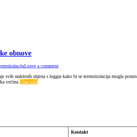
ske obnove
ermoizolacija
Leave a comment
svih staklenih stijena s loggia kako bi se termoizolacija mogla postav
lika većina
Čitaj više
Kontakt