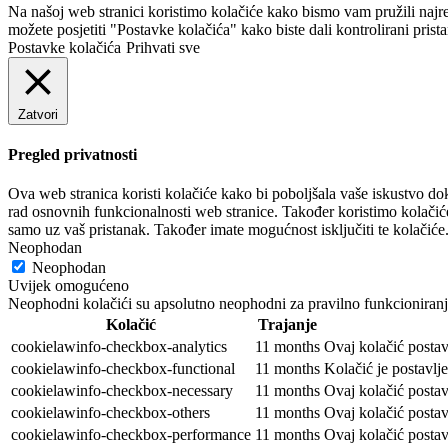
Na našoj web stranici koristimo kolačiće kako bismo vam pružili najre
možete posjetiti "Postavke kolačića" kako biste dali kontrolirani prist
Postavke kolačića
Prihvati sve
Zatvori
Pregled privatnosti
Ova web stranica koristi kolačiće kako bi poboljšala vaše iskustvo do
rad osnovnih funkcionalnosti web stranice. Također koristimo kolačiće
samo uz vaš pristanak. Također imate mogućnost isključiti te kolačiće
Neophodan
Neophodan
Uvijek omogućeno
Neophodni kolačići su apsolutno neophodni za pravilno funkcioniranj
Kolačić
Trajanje
cookielawinfo-checkbox-analytics
11 months
Ovaj kolačić postav
cookielawinfo-checkbox-functional
11 months
Kolačić je postavlj
cookielawinfo-checkbox-necessary
11 months
Ovaj kolačić postav
cookielawinfo-checkbox-others
11 months
Ovaj kolačić postav
cookielawinfo-checkbox-performance
11 months
Ovaj kolačić postav