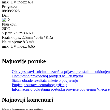
max. UV index: 6.4
Prognoza
08/08/2026
Dan
Pljuskovi
26°C
Vjetar: 2.9 m/s NNE
Kratak opis:
2.5mm
/
20%
/
Kiša
Naleti vjetra: 8.3 m/s
max. UV index: 6.65
Najnovije poruke
Obavijest suvlasnicima – završna prijava preostalih neotklonje
Obavijest o provedenoj provjeri na licu mjesta
Status obrade rezultata ankete o povjerenju
Punjenje sustava centralnog grijanja
Informacija o pokretanju postupka provjere povjerenja Vijeću s
Najnoviji komentari
Nema komentara za prikaz.