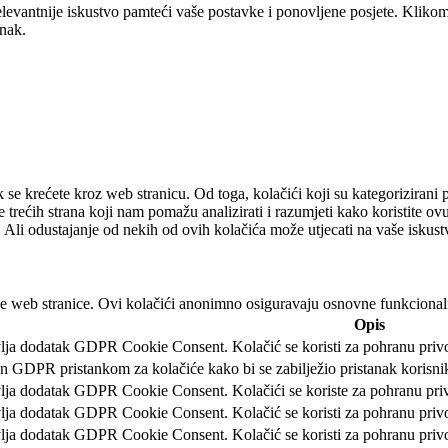
levantnije iskustvo pamteći vaše postavke i ponovljene posjete. Klikom
anak.
k se krećete kroz web stranicu. Od toga, kolačići koji su kategoriziran
 trećih strana koji nam pomažu analizirati i razumjeti kako koristite ov
. Ali odustajanje od nekih od ovih kolačića može utjecati na vaše iskus
e web stranice. Ovi kolačići anonimno osiguravaju osnovne funkcionaln
Opis
lja dodatak GDPR Cookie Consent. Kolačić se koristi za pohranu privole
en GDPR pristankom za kolačiće kako bi se zabilježio pristanak korisnik
lja dodatak GDPR Cookie Consent. Kolačići se koriste za pohranu privo
lja dodatak GDPR Cookie Consent. Kolačić se koristi za pohranu privole
lja dodatak GDPR Cookie Consent. Kolačić se koristi za pohranu privol