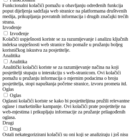
Funkcionalni kolačići pomažu u obavljanju određenih funkcija
poput dijeljenja sadržaja web stranice na platformama društvenih
medija, prikupljanja povratnih informacija i drugih značajki trećih
strana.
Izvođenje
Izvođenje
Kolačići uspješnosti koriste se za razumijevanje i analizu ključnih
indeksa uspješnosti web stranice što pomaže u pružanju boljeg
korisničkog iskustva za posjetitelje.
Analitika
Analitika
Analitički kolačići koriste se za razumijevanje načina na koji
posjetitelji stupaju u interakciju s web-stranicom. Ovi kolačići
pomažu u pružanju informacija o mjernim podacima o broju
posjetitelja, stopi napuštanja početne stranice, izvoru prometa itd.
Oglas
Oglas
Oglasni kolačići koriste se kako bi posjetiteljima pružili relevantne
oglase i marketinške kampanje. Ovi kolačići prate posjetitelje na
web-mjestima i prikupljaju informacije za pružanje prilagođenih
oglasa.
Drugi
Drugi
Ostali nekategorizirani kolačići su oni koji se analiziraju i još nisu