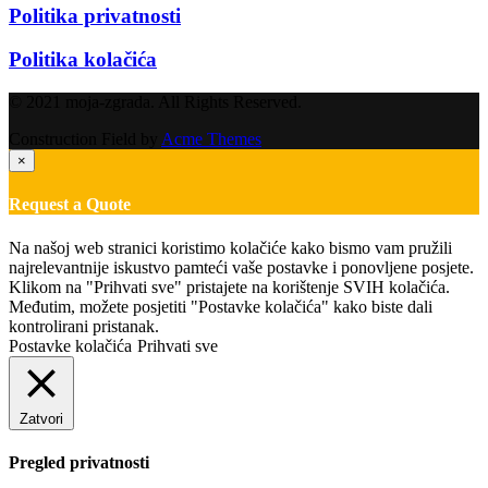
Politika privatnosti
Politika kolačića
© 2021 moja-zgrada. All Rights Reserved.
Construction Field by
Acme Themes
×
Request a Quote
Na našoj web stranici koristimo kolačiće kako bismo vam pružili
najrelevantnije iskustvo pamteći vaše postavke i ponovljene posjete.
Klikom na "Prihvati sve" pristajete na korištenje SVIH kolačića.
Međutim, možete posjetiti "Postavke kolačića" kako biste dali
kontrolirani pristanak.
Postavke kolačića
Prihvati sve
Zatvori
Pregled privatnosti