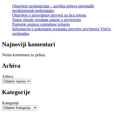
Obavijest suvlasnicima – završna prijava preostalih
neotklonjenih nedostataka
Obavijest o provedenoj provjeri na licu mjesta
Status obrade rezultata ankete o povjerenju
Punjenje sustava centralnog grijanja
Informacija o pokretanju postupka provjere povjerenja Vijeću
suvlasnika
Najnoviji komentari
Nema komentara za prikaz.
Arhiva
Arhiva
Kategorije
Kategorije