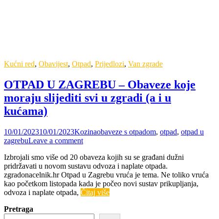
Kućni red
,
Obavijest
,
Otpad
,
Prijedlozi
,
Van zgrade
OTPAD U ZAGREBU – Obaveze koje
moraju slijediti svi u zgradi (a i u
kućama)
10/01/2023
10/01/2023
Kozina
obaveze s otpadom
,
otpad
,
otpad u
zagrebu
Leave a comment
Izbrojali smo više od 20 obaveza kojih su se građani dužni
pridržavati u novom sustavu odvoza i naplate otpada.
zgradonacelnik.hr Otpad u Zagrebu vruća je tema. Ne toliko vruća
kao početkom listopada kada je počeo novi sustav prikupljanja,
odvoza i naplate otpada,
Čitaj više
Pretraga