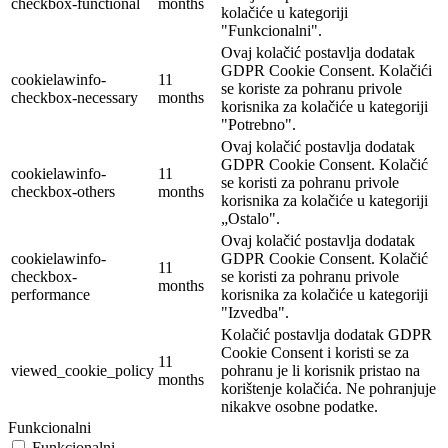
checkbox-functional
months
kolačiće u kategoriji
"Funkcionalni".
Ovaj kolačić postavlja dodatak
GDPR Cookie Consent. Kolačići
cookielawinfo-
11
se koriste za pohranu privole
checkbox-necessary
months
korisnika za kolačiće u kategoriji
"Potrebno".
Ovaj kolačić postavlja dodatak
GDPR Cookie Consent. Kolačić
cookielawinfo-
11
se koristi za pohranu privole
checkbox-others
months
korisnika za kolačiće u kategoriji
„Ostalo".
Ovaj kolačić postavlja dodatak
cookielawinfo-
GDPR Cookie Consent. Kolačić
11
checkbox-
se koristi za pohranu privole
months
performance
korisnika za kolačiće u kategoriji
"Izvedba".
Kolačić postavlja dodatak GDPR
Cookie Consent i koristi se za
11
viewed_cookie_policy
pohranu je li korisnik pristao na
months
korištenje kolačića. Ne pohranjuje
nikakve osobne podatke.
Funkcionalni
Funkcionalni