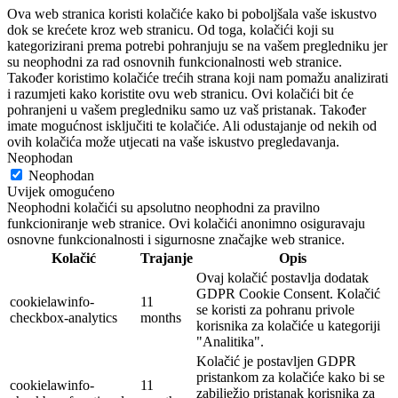
Ova web stranica koristi kolačiće kako bi poboljšala vaše iskustvo
dok se krećete kroz web stranicu. Od toga, kolačići koji su
kategorizirani prema potrebi pohranjuju se na vašem pregledniku jer
su neophodni za rad osnovnih funkcionalnosti web stranice.
Također koristimo kolačiće trećih strana koji nam pomažu analizirati
i razumjeti kako koristite ovu web stranicu. Ovi kolačići bit će
pohranjeni u vašem pregledniku samo uz vaš pristanak. Također
imate mogućnost isključiti te kolačiće. Ali odustajanje od nekih od
ovih kolačića može utjecati na vaše iskustvo pregledavanja.
Neophodan
Neophodan
Uvijek omogućeno
Neophodni kolačići su apsolutno neophodni za pravilno
funkcioniranje web stranice. Ovi kolačići anonimno osiguravaju
osnovne funkcionalnosti i sigurnosne značajke web stranice.
Kolačić
Trajanje
Opis
Ovaj kolačić postavlja dodatak
GDPR Cookie Consent. Kolačić
cookielawinfo-
11
se koristi za pohranu privole
checkbox-analytics
months
korisnika za kolačiće u kategoriji
"Analitika".
Kolačić je postavljen GDPR
pristankom za kolačiće kako bi se
cookielawinfo-
11
zabilježio pristanak korisnika za