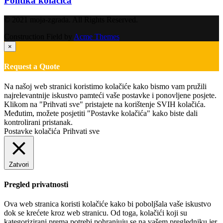
Politika kolačića
© 2021 moja-zgrada. All Rights Reserved.
Construction Field by
Acme Themes
×
Request a Quote
Na našoj web stranici koristimo kolačiće kako bismo vam pružili
najrelevantnije iskustvo pamteći vaše postavke i ponovljene posjete.
Klikom na "Prihvati sve" pristajete na korištenje SVIH kolačića.
Međutim, možete posjetiti "Postavke kolačića" kako biste dali
kontrolirani pristanak.
Postavke kolačića
Prihvati sve
Zatvori
Pregled privatnosti
Ova web stranica koristi kolačiće kako bi poboljšala vaše iskustvo
dok se krećete kroz web stranicu. Od toga, kolačići koji su
kategorizirani prema potrebi pohranjuju se na vašem pregledniku jer