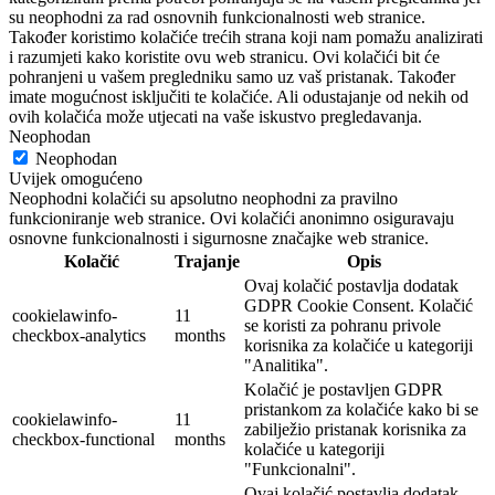
su neophodni za rad osnovnih funkcionalnosti web stranice.
Također koristimo kolačiće trećih strana koji nam pomažu analizirati
i razumjeti kako koristite ovu web stranicu. Ovi kolačići bit će
pohranjeni u vašem pregledniku samo uz vaš pristanak. Također
imate mogućnost isključiti te kolačiće. Ali odustajanje od nekih od
ovih kolačića može utjecati na vaše iskustvo pregledavanja.
Neophodan
Neophodan
Uvijek omogućeno
Neophodni kolačići su apsolutno neophodni za pravilno
funkcioniranje web stranice. Ovi kolačići anonimno osiguravaju
osnovne funkcionalnosti i sigurnosne značajke web stranice.
Kolačić
Trajanje
Opis
Ovaj kolačić postavlja dodatak
GDPR Cookie Consent. Kolačić
cookielawinfo-
11
se koristi za pohranu privole
checkbox-analytics
months
korisnika za kolačiće u kategoriji
"Analitika".
Kolačić je postavljen GDPR
pristankom za kolačiće kako bi se
cookielawinfo-
11
zabilježio pristanak korisnika za
checkbox-functional
months
kolačiće u kategoriji
"Funkcionalni".
Ovaj kolačić postavlja dodatak