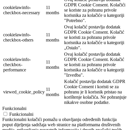
GDPR Cookie Consent. Kolačići
cookielawinfo-
11
se koriste za pohranu privole
checkbox-necessary
months
korisnika za kolačiće u kategoriji
"Potrebno".
Ovaj kolačić postavlja dodatak
GDPR Cookie Consent. Kolačić
cookielawinfo-
11
se koristi za pohranu privole
checkbox-others
months
korisnika za kolačiće u kategoriji
„Ostalo".
Ovaj kolačić postavlja dodatak
cookielawinfo-
GDPR Cookie Consent. Kolačić
11
checkbox-
se koristi za pohranu privole
months
performance
korisnika za kolačiće u kategoriji
"Izvedba".
Kolačić postavlja dodatak GDPR
Cookie Consent i koristi se za
11
viewed_cookie_policy
pohranu je li korisnik pristao na
months
korištenje kolačića. Ne pohranjuje
nikakve osobne podatke.
Funkcionalni
Funkcionalni
Funkcionalni kolačići pomažu u obavljanju određenih funkcija
poput dijeljenja sadržaja web stranice na platformama društvenih
medija, prikupljanja povratnih informacija i drugih značajki trećih