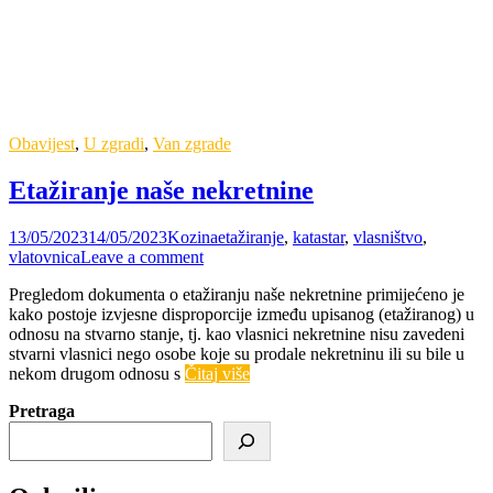
Obavijest
,
U zgradi
,
Van zgrade
Etažiranje naše nekretnine
13/05/2023
14/05/2023
Kozina
etažiranje
,
katastar
,
vlasništvo
,
vlatovnica
Leave a comment
Pregledom dokumenta o etažiranju naše nekretnine primijećeno je
kako postoje izvjesne disproporcije između upisanog (etažiranog) u
odnosu na stvarno stanje, tj. kao vlasnici nekretnine nisu zavedeni
stvarni vlasnici nego osobe koje su prodale nekretninu ili su bile u
nekom drugom odnosu s
Čitaj više
Pretraga