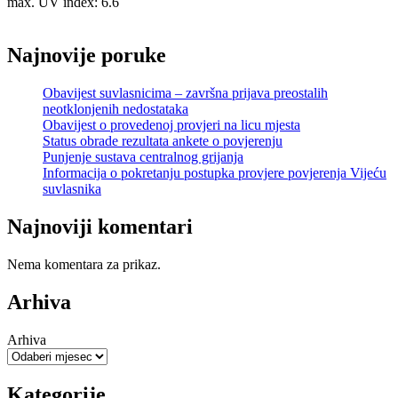
max. UV index: 6.6
Najnovije poruke
Obavijest suvlasnicima – završna prijava preostalih
neotklonjenih nedostataka
Obavijest o provedenoj provjeri na licu mjesta
Status obrade rezultata ankete o povjerenju
Punjenje sustava centralnog grijanja
Informacija o pokretanju postupka provjere povjerenja Vijeću
suvlasnika
Najnoviji komentari
Nema komentara za prikaz.
Arhiva
Arhiva
Kategorije