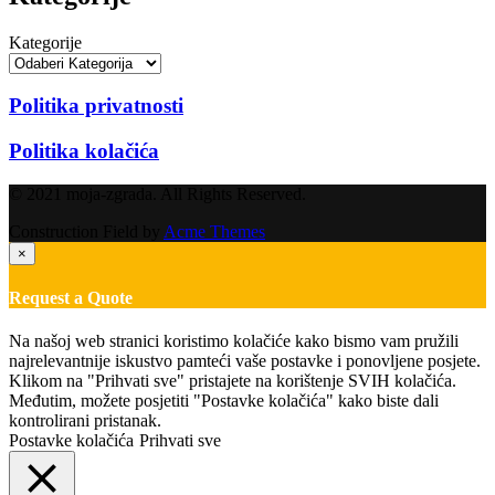
Kategorije
Politika privatnosti
Politika kolačića
© 2021 moja-zgrada. All Rights Reserved.
Construction Field by
Acme Themes
×
Request a Quote
Na našoj web stranici koristimo kolačiće kako bismo vam pružili
najrelevantnije iskustvo pamteći vaše postavke i ponovljene posjete.
Klikom na "Prihvati sve" pristajete na korištenje SVIH kolačića.
Međutim, možete posjetiti "Postavke kolačića" kako biste dali
kontrolirani pristanak.
Postavke kolačića
Prihvati sve