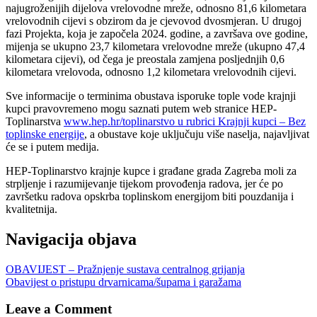
najugroženijih dijelova vrelovodne mreže, odnosno 81,6 kilometara
vrelovodnih cijevi s obzirom da je cjevovod dvosmjeran. U drugoj
fazi Projekta, koja je započela 2024. godine, a završava ove godine,
mijenja se ukupno 23,7 kilometara vrelovodne mreže (ukupno 47,4
kilometara cijevi), od čega je preostala zamjena posljednjih 0,6
kilometara vrelovoda, odnosno 1,2 kilometara vrelovodnih cijevi.
Sve informacije o terminima obustava isporuke tople vode krajnji
kupci pravovremeno mogu saznati putem web stranice HEP-
Toplinarstva
www.hep.hr/toplinarstvo u rubrici Krajnji kupci – Bez
toplinske energije
, a obustave koje uključuju više naselja, najavljivat
će se i putem medija.
HEP-Toplinarstvo krajnje kupce i građane grada Zagreba moli za
strpljenje i razumijevanje tijekom provođenja radova, jer će po
završetku radova opskrba toplinskom energijom biti pouzdanija i
kvalitetnija.
Navigacija objava
OBAVIJEST – Pražnjenje sustava centralnog grijanja
Obavijest o pristupu drvarnicama/šupama i garažama
Leave a Comment