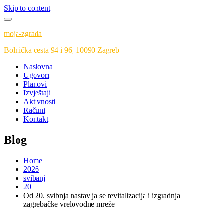
Skip to content
moja-zgrada
Bolnička cesta 94 i 96, 10090 Zagreb
Naslovna
Ugovori
Planovi
Izvještaji
Aktivnosti
Računi
Kontakt
Blog
Home
2026
svibanj
20
Od 20. svibnja nastavlja se revitalizacija i izgradnja
zagrebačke vrelovodne mreže