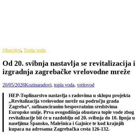
Obavijest
,
Topla voda
Od 20. svibnja nastavlja se revitalizacija i
izgradnja zagrebačke vrelovodne mreže
20/05/2026
Kozina
radovi
,
topla voda
,
vrelovod
HEP-Toplinarstvo nastavlja s radovima u sklopu projekta
„Revitalizacija vrelovodne mreže na području grada
Zagreba“, sufinanciranim bespovratnim sredstvima
Europske unije. Prva ovogodišnja obustava tople vode zbog
revitalizacije bit će u razdoblju od 20. svibnja do 10. lipnja u
naseljima Špansko, Malešnica i Gajnice te kod krajnjih
kupaca na adresama Zagrebačka cesta 126-132.