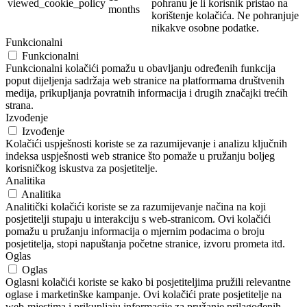
viewed_cookie_policy
pohranu je li korisnik pristao na
months
korištenje kolačića. Ne pohranjuje
nikakve osobne podatke.
Funkcionalni
Funkcionalni
Funkcionalni kolačići pomažu u obavljanju određenih funkcija
poput dijeljenja sadržaja web stranice na platformama društvenih
medija, prikupljanja povratnih informacija i drugih značajki trećih
strana.
Izvođenje
Izvođenje
Kolačići uspješnosti koriste se za razumijevanje i analizu ključnih
indeksa uspješnosti web stranice što pomaže u pružanju boljeg
korisničkog iskustva za posjetitelje.
Analitika
Analitika
Analitički kolačići koriste se za razumijevanje načina na koji
posjetitelji stupaju u interakciju s web-stranicom. Ovi kolačići
pomažu u pružanju informacija o mjernim podacima o broju
posjetitelja, stopi napuštanja početne stranice, izvoru prometa itd.
Oglas
Oglas
Oglasni kolačići koriste se kako bi posjetiteljima pružili relevantne
oglase i marketinške kampanje. Ovi kolačići prate posjetitelje na
web-mjestima i prikupljaju informacije za pružanje prilagođenih