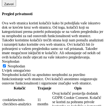
Zatvori
Pregled privatnosti
Ova web stranica koristi kolačiće kako bi poboljšala vaše iskustvo
dok se krećete kroz web stranicu. Od toga, kolačići koji su
kategorizirani prema potrebi pohranjuju se na vašem pregledniku jer
su neophodni za rad osnovnih funkcionalnosti web stranice.
Također koristimo kolačiće trećih strana koji nam pomažu analizirati
i razumjeti kako koristite ovu web stranicu. Ovi kolačići bit će
pohranjeni u vašem pregledniku samo uz vaš pristanak. Također
imate mogućnost isključiti te kolačiće. Ali odustajanje od nekih od
ovih kolačića može utjecati na vaše iskustvo pregledavanja.
Neophodan
Neophodan
Uvijek omogućeno
Neophodni kolačići su apsolutno neophodni za pravilno
funkcioniranje web stranice. Ovi kolačići anonimno osiguravaju
osnovne funkcionalnosti i sigurnosne značajke web stranice.
Kolačić
Trajanje
Opis
Ovaj kolačić postavlja dodatak
GDPR Cookie Consent. Kolačić
cookielawinfo-
11
se koristi za pohranu privole
checkbox-analytics
months