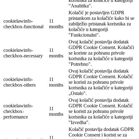
korisnika za kolačiće u kategoriji
"Analitika".
Kolačić je postavljen GDPR
pristankom za kolačiće kako bi se
cookielawinfo-
11
zabilježio pristanak korisnika za
checkbox-functional
months
kolačiće u kategoriji
"Funkcionalni".
Ovaj kolačić postavlja dodatak
GDPR Cookie Consent. Kolačići
cookielawinfo-
11
se koriste za pohranu privole
checkbox-necessary
months
korisnika za kolačiće u kategoriji
"Potrebno".
Ovaj kolačić postavlja dodatak
GDPR Cookie Consent. Kolačić
cookielawinfo-
11
se koristi za pohranu privole
checkbox-others
months
korisnika za kolačiće u kategoriji
„Ostalo".
Ovaj kolačić postavlja dodatak
cookielawinfo-
GDPR Cookie Consent. Kolačić
11
checkbox-
se koristi za pohranu privole
months
performance
korisnika za kolačiće u kategoriji
"Izvedba".
Kolačić postavlja dodatak GDPR
Cookie Consent i koristi se za
11