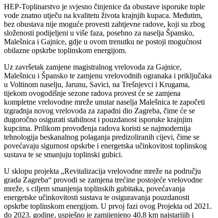
HEP-Toplinarstvo je svjesno činjenice da obustave isporuke tople
vode znatno utječu na kvalitetu života krajnjih kupaca. Međutim,
bez obustava nije moguće provesti zahtjevne radove, koji su zbog
složenosti podijeljeni u više faza, posebno za naselja Špansko,
Malešnica i Gajnice, gdje u ovom trenutku ne postoji mogućnost
obilazne opskrbe toplinskom energijom.
Uz završetak zamjene magistralnog vrelovoda za Gajnice,
Malešnicu i Špansko te zamjenu vrelovodnih ogranaka i priključaka
u Voltinom naselju, Jarunu, Savici, na Trešnjevci i Krugama,
tijekom ovogodišnje sezone radova provest će se zamjena
kompletne vrelovodne mreže unutar naselja Malešnica te započeti
izgradnja novog vrelovoda za zapadni dio Zagreba, čime će se
dugoročno osigurati stabilnost i pouzdanost isporuke krajnjim
kupcima. Prilikom provođenja radova koristi se najmodernija
tehnologija beskanalnog polaganja predizoliranih cijevi, čime se
povećavaju sigurnost opskrbe i energetska učinkovitost toplinskog
sustava te se smanjuju toplinski gubici.
U sklopu projekta „Revitalizacija vrelovodne mreže na području
grada Zagreba“ provodi se zamjena trećine postojeće vrelovodne
mreže, s ciljem smanjenja toplinskih gubitaka, povećavanja
energetske učinkovitosti sustava te osiguravanja pouzdanosti
opskrbe toplinskom energijom. U prvoj fazi ovog Projekta od 2021.
do 2023. godine, uspješno je zamijenjeno 40,8 km najstarijih i