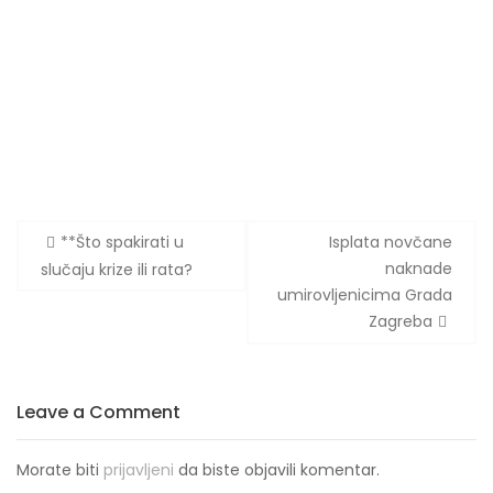
Navigacija
**Što spakirati u
Isplata novčane
objava
naknade
slučaju krize ili rata?
umirovljenicima Grada
Zagreba
Leave a Comment
Morate biti
prijavljeni
da biste objavili komentar.