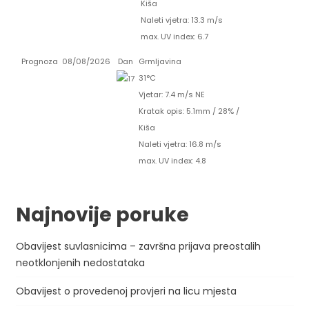
Kiša
Naleti vjetra: 13.3 m/s
max. UV index: 6.7
Prognoza
08/08/2026
Dan
Grmljavina
31°C
Vjetar: 7.4 m/s NE
Kratak opis:
5.1mm
/
28%
/
Kiša
Naleti vjetra: 16.8 m/s
max. UV index: 4.8
Najnovije poruke
Obavijest suvlasnicima – završna prijava preostalih
neotklonjenih nedostataka
Obavijest o provedenoj provjeri na licu mjesta