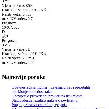
32°C
Vjetar: 2.7 m/s ESE
Kratak opis:
0mm
/
0%
/
Kiša
Naleti vjetra: 5 m/s
max. UV index: 6.7
Prognoza
10/08/2026
Dan
Prognoza
35°C
Vjetar: 2.7 m/s SE
Kratak opis:
0mm
/
0%
/
Kiša
Naleti vjetra: 7.6 m/s
max. UV index: 6.65
Najnovije poruke
Obavijest suvlasnicima – završna prijava preostalih
neotklonjenih nedostataka
Obavijest o provedenoj provjeri na licu mjesta
Status obrade rezultata ankete o povjerenju
Punjenje sustava centralnog grijanja