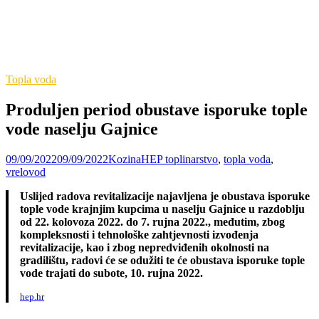
Topla voda
Produljen period obustave isporuke tople
vode naselju Gajnice
09/09/2022
09/09/2022
Kozina
HEP toplinarstvo
,
topla voda
,
vrelovod
Uslijed radova revitalizacije najavljena je obustava isporuke
tople vode krajnjim kupcima u naselju Gajnice u razdoblju
od 22. kolovoza 2022. do 7. rujna 2022., međutim, zbog
kompleksnosti i tehnološke zahtjevnosti izvođenja
revitalizacije, kao i zbog nepredviđenih okolnosti na
gradilištu, radovi će se odužiti te će obustava isporuke tople
vode trajati do subote, 10. rujna 2022.
hep.hr