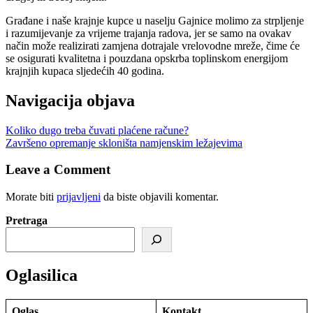
Građane i naše krajnje kupce u naselju Gajnice molimo za strpljenje
i razumijevanje za vrijeme trajanja radova, jer se samo na ovakav
način može realizirati zamjena dotrajale vrelovodne mreže, čime će
se osigurati kvalitetna i pouzdana opskrba toplinskom energijom
krajnjih kupaca sljedećih 40 godina.
Navigacija objava
Koliko dugo treba čuvati plaćene račune?
Završeno opremanje skloništa namjenskim ležajevima
Leave a Comment
Morate biti
prijavljeni
da biste objavili komentar.
Pretraga
Oglasilica
Oglas
Kontakt