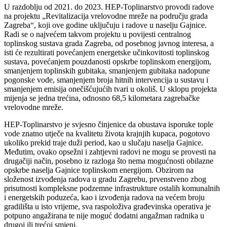
U razdoblju od 2021. do 2023. HEP-Toplinarstvo provodi radove
na projektu „Revitalizacija vrelovodne mreže na području grada
Zagreba“, koji ove godine uključuju i radove u naselju Gajnice.
Radi se o najvećem takvom projektu u povijesti centralnog
toplinskog sustava grada Zagreba, od posebnog javnog interesa, a
isti će rezultirati povećanjem energetske učinkovitosti toplinskog
sustava, povećanjem pouzdanosti opskrbe toplinskom energijom,
smanjenjem toplinskih gubitaka, smanjenjem gubitaka nadopune
pogonske vode, smanjenjem broja hitnih intervencija u sustavu i
smanjenjem emisija onečišćujućih tvari u okoliš. U sklopu projekta
mijenja se jedna trećina, odnosno 68,5 kilometara zagrebačke
vrelovodne mreže.
HEP-Toplinarstvo je svjesno činjenice da obustava isporuke tople
vode znatno utječe na kvalitetu života krajnjih kupaca, pogotovo
ukoliko prekid traje duži period, kao u slučaju naselja Gajnice.
Međutim, ovako opsežni i zahtjevni radovi ne mogu se provesti na
drugačiji način, posebno iz razloga što nema mogućnosti obilazne
opskrbe naselja Gajnice toplinskom energijom. Obzirom na
složenost izvođenja radova u gradu Zagrebu, prvenstveno zbog
prisutnosti kompleksne podzemne infrastrukture ostalih komunalnih
i energetskih poduzeća, kao i izvođenja radova na većem broju
gradilišta u isto vrijeme, sva raspoloživa građevinska operativa je
potpuno angažirana te nije moguć dodatni angažman radnika u
drugoj ili trećoj smjeni.