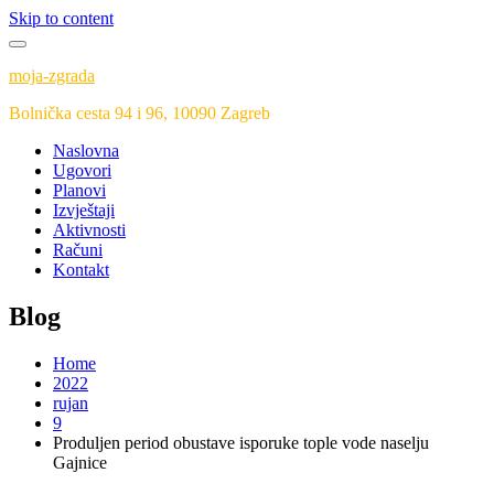
Skip to content
moja-zgrada
Bolnička cesta 94 i 96, 10090 Zagreb
Naslovna
Ugovori
Planovi
Izvještaji
Aktivnosti
Računi
Kontakt
Blog
Home
2022
rujan
9
Produljen period obustave isporuke tople vode naselju
Gajnice