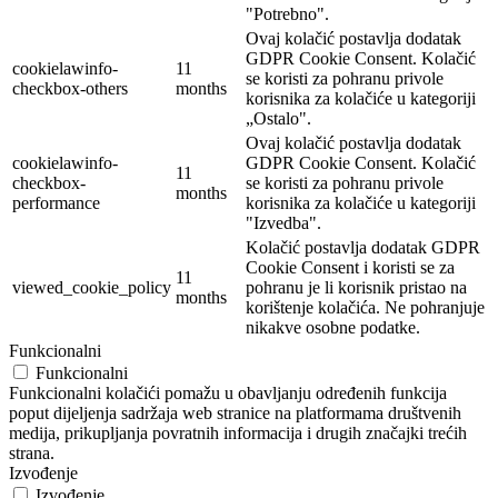
"Potrebno".
Ovaj kolačić postavlja dodatak
GDPR Cookie Consent. Kolačić
cookielawinfo-
11
se koristi za pohranu privole
checkbox-others
months
korisnika za kolačiće u kategoriji
„Ostalo".
Ovaj kolačić postavlja dodatak
cookielawinfo-
GDPR Cookie Consent. Kolačić
11
checkbox-
se koristi za pohranu privole
months
performance
korisnika za kolačiće u kategoriji
"Izvedba".
Kolačić postavlja dodatak GDPR
Cookie Consent i koristi se za
11
viewed_cookie_policy
pohranu je li korisnik pristao na
months
korištenje kolačića. Ne pohranjuje
nikakve osobne podatke.
Funkcionalni
Funkcionalni
Funkcionalni kolačići pomažu u obavljanju određenih funkcija
poput dijeljenja sadržaja web stranice na platformama društvenih
medija, prikupljanja povratnih informacija i drugih značajki trećih
strana.
Izvođenje
Izvođenje