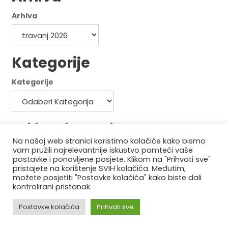
Arhiva
Kategorije
Kategorije
Politika privatnosti
Na našoj web stranici koristimo kolačiće kako bismo
Politika kolačića
vam pružili najrelevantnije iskustvo pamteći vaše
postavke i ponovljene posjete. Klikom na "Prihvati sve"
pristajete na korištenje SVIH kolačića. Međutim,
možete posjetiti "Postavke kolačića" kako biste dali
kontrolirani pristanak.
© 2021 Moja-Zgrada. All Rights Reserved.
Postavke kolačića
Prihvati sve
Construction Field by
Acme Themes