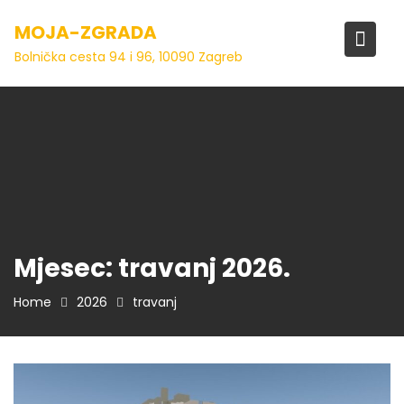
Skip
MOJA-ZGRADA
to
content
Bolnička cesta 94 i 96, 10090 Zagreb
Mjesec:
travanj 2026.
Home
2026
travanj