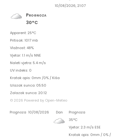
10/08/2026, 21:07
Prognoza
30°C
Apparent: 25°C
Pritisak: 1017 mb
Vlažnost: 48%
Vjetar: 1.1 m/s NNE
Naleti vjetra: 5.4 m/s
UV indeks: 0
Kratak opis:
0mm
/
0%
/
Kiša
Izlazak sunca: 05:50
Zalazak sunca: 20:12
© 2026 Powered by Open-Meteo
Prognoza
10/08/2026
Dan
Prognoza
35°C
Vjetar: 2.3 m/s ESE
Kratak opis:
0mm
/
0%
/