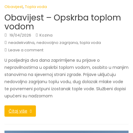
,
Obavijest
Topla voda
Obavijest – Opskrba toplom
vodom
19/04/2026
Kozina
,
,
neadekvatna
nedovoljno zagrijana
topla voda
Leave a comment
U posljednja dva dana zaprimljene su prijave o
nepravilnostima u opskrbi toplom vodom, osobito u manjim
stanovima na sjevernoj strani zgrade. Prijave uključuju
nedovoljno zagrijanu toplu vodu, dug dolazak mlake vode
te povremeni potpuni izostanak tople vode. Službeni dopisi
upućeni su nadzornom
Čitaj više