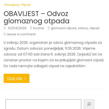
,
Obavijest
Otpad
OBAVIJEST – Odvoz
glomaznog otpada
,
,
02/04/2026
Kozina
glomazni otpad
odvoz
otpad
Leave a comment
U svibnju 2026. organiziran je odvoz glomaznog otpada za
zgradu. Datum odvoza: ponedjeljak, 11.05.2026. Vrijeme
odvoza: od 07:00 sati Dana 6. svibnja 2026. (srijeda) bit će
označen prostor na kojem će se prikupljati glomazni otpad.
Do tada nemojte odlagati otpad na zajedničkim
Čitaj više
Pretraga