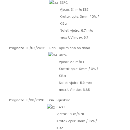
33°C
Vjetar: 3.1 m/s ESE
Kratak opis:
0mm
/
0%
/
Kiša
Naleti vjetra: 6.7 m/s
max. UV index: 6.7
Prognoza
10/08/2026
Dan
Djelimično oblačno
36°C
Vjetar: 2.3 m/s E
Kratak opis:
0mm
/
0%
/
Kiša
Naleti vjetra: 5.9 m/s
max. UV index: 6.65
Prognoza
11/08/2026
Dan
Pljuskovi
34°C
Vjetar: 3.2 m/s NE
Kratak opis:
0mm
/
16%
/
Kiša