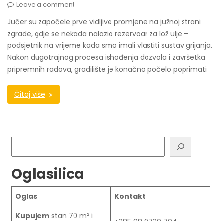
Leave a comment
Jučer su započele prve vidljive promjene na južnoj strani
zgrade, gdje se nekada nalazio rezervoar za lož ulje –
podsjetnik na vrijeme kada smo imali vlastiti sustav grijanja.
Nakon dugotrajnog procesa ishođenja dozvola i završetka
pripremnih radova, gradilište je konačno počelo poprimati
Čitaj više
Pretraga
Oglasilica
Oglas
Kontakt
Kupujem
stan 70 m² i