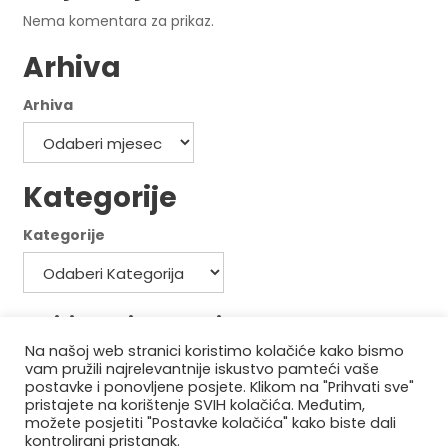
Nema komentara za prikaz.
Arhiva
Arhiva
Kategorije
Kategorije
Politika privatnosti
Na našoj web stranici koristimo kolačiće kako bismo
Politika kolačića
vam pružili najrelevantnije iskustvo pamteći vaše
postavke i ponovljene posjete. Klikom na "Prihvati sve"
pristajete na korištenje SVIH kolačića. Međutim,
možete posjetiti "Postavke kolačića" kako biste dali
kontrolirani pristanak.