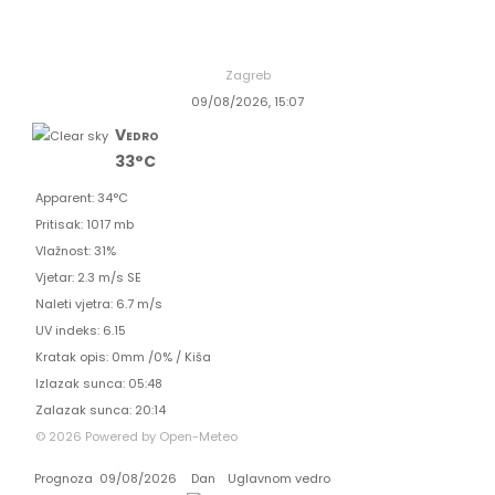
Zagreb
09/08/2026, 15:07
Vedro
33°C
Apparent: 34°C
Pritisak: 1017 mb
Vlažnost: 31%
Vjetar: 2.3 m/s SE
Naleti vjetra: 6.7 m/s
UV indeks: 6.15
Kratak opis:
0mm
/
0%
/
Kiša
Izlazak sunca: 05:48
Zalazak sunca: 20:14
© 2026 Powered by Open-Meteo
Prognoza
09/08/2026
Dan
Uglavnom vedro