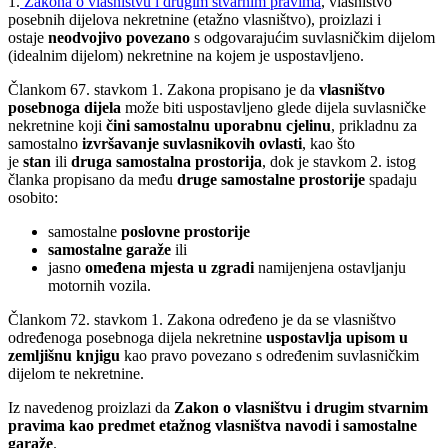
1.
Zakona o vlasništvu i drugim stvarnim pravima
, vlasništvo
posebnih dijelova nekretnine (etažno vlasništvo), proizlazi i
ostaje
neodvojivo povezano
s odgovarajućim suvlasničkim dijelom
(idealnim dijelom) nekretnine na kojem je uspostavljeno.
Člankom 67. stavkom 1. Zakona propisano je da
vlasništvo
posebnoga dijela
može biti uspostavljeno glede dijela suvlasničke
nekretnine koji
čini samostalnu uporabnu cjelinu
, prikladnu za
samostalno
izvršavanje suvlasnikovih ovlasti
, kao što
je
stan
ili
druga samostalna prostorija
, dok je stavkom 2. istog
članka propisano da među
druge samostalne prostorije
spadaju
osobito:
samostalne
poslovne prostorije
samostalne garaže
ili
jasno
omeđena mjesta u zgradi
namijenjena ostavljanju
motornih vozila.
Člankom 72. stavkom 1. Zakona određeno je da se vlasništvo
određenoga posebnoga dijela nekretnine
uspostavlja upisom u
zemljišnu knjigu
kao pravo povezano s određenim suvlasničkim
dijelom te nekretnine.
Iz navedenog proizlazi da
Zakon o vlasništvu i drugim stvarnim
pravima kao predmet etažnog vlasništva navodi i samostalne
garaže
.