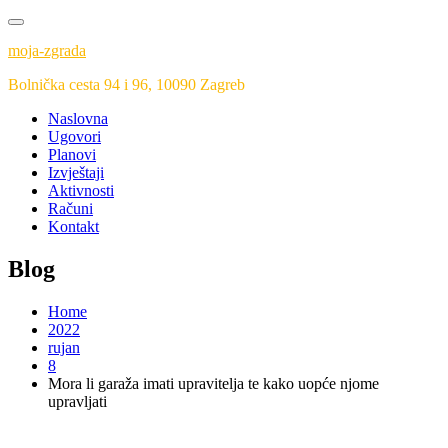
Skip
to
moja-zgrada
content
Bolnička cesta 94 i 96, 10090 Zagreb
Naslovna
Ugovori
Planovi
Izvještaji
Aktivnosti
Računi
Kontakt
Blog
Home
2022
rujan
8
Mora li garaža imati upravitelja te kako uopće njome
upravljati