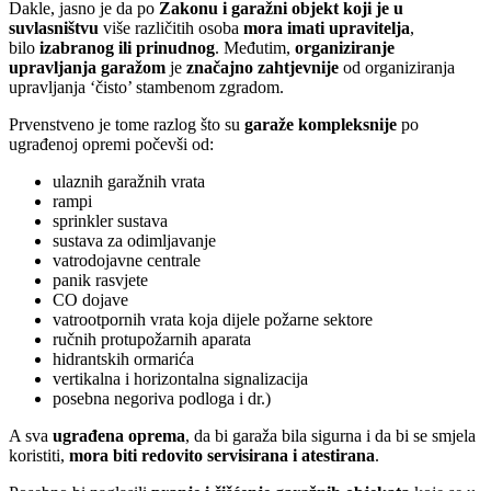
Dakle, jasno je da po
Zakonu i garažni objekt koji je u
suvlasništvu
više različitih osoba
mora imati upravitelja
,
bilo
izabranog ili prinudnog
. Međutim,
organiziranje
upravljanja garažom
je
značajno zahtjevnije
od organiziranja
upravljanja ‘čisto’ stambenom zgradom.
Prvenstveno je tome razlog što su
garaže kompleksnije
po
ugrađenoj opremi počevši od:
ulaznih garažnih vrata
rampi
sprinkler sustava
sustava za odimljavanje
vatrodojavne centrale
panik rasvjete
CO dojave
vatrootpornih vrata koja dijele požarne sektore
ručnih protupožarnih aparata
hidrantskih ormarića
vertikalna i horizontalna signalizacija
posebna negoriva podloga i dr.)
A sva
ugrađena oprema
, da bi garaža bila sigurna i da bi se smjela
koristiti,
mora biti redovito servisirana i atestirana
.