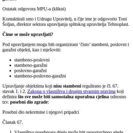
Ostatak odgovora MPU-a (klikni)
Kontaktirali smo i Udrugu Upravitelj, u čije ime je odgovorio Toni
Šoljan, direktor sektora upravljanja splitskog upravitelja Tehnoplast.
Čime se može upravljati?
Pod upravljanjem mogu biti organizirani ‘čisto’ stambeni, poslovni i
garažni objekti, kao i mješoviti:
stambeno-poslovni
stambeno-garažni
poslovno-garažni
stambeno-poslovno-garažni
Upravljanje objektima koji
nisu stambeni
regulirano je čl. 67.
stavak 1. i 2.
Zakona o vlasništvu i drugim stvarnim pravima
koji
definira
što sve može biti samostalna uporabna cjelina
odnosno
tzv.
posebni dio zgrade
:
Posebni dio nekretnine i njegovi pripadci
Članak 67.
Vlasništvo posebnoga dijela može biti uspostavljeno glede