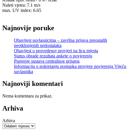
Naleti vjetra: 7.1 m/s
max. UV index: 6.65
Najnovije poruke
Obavijest suvlasnicima – završna prijava preostalih
neotklonjenih nedostataka
Obavijest o provedenoj provjeri na licu mjesta
Status obrade rezultata ankete o povjerenju
Punjenje sustava centralnog grijanja
Informacija o pokretanju postupka provjere povjerenja Vijeću
suvlasnika
Najnoviji komentari
Nema komentara za prikaz.
Arhiva
Arhiva