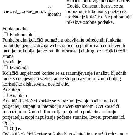
Kolačić postavlja dodatak GDPR
Cookie Consent i koristi se za
11
viewed_cookie_policy
pohranu je li korisnik pristao na
months
korištenje kolačića. Ne pohranjuje
nikakve osobne podatke.
Funkcionalni
Funkcionalni
Funkcionalni kolačići pomažu u obavljanju određenih funkcija
poput dijeljenja sadržaja web stranice na platformama društvenih
medija, prikupljanja povratnih informacija i drugih značajki trećih
strana.
Izvođenje
Izvođenje
Kolačići uspješnosti koriste se za razumijevanje i analizu ključnih
indeksa uspješnosti web stranice što pomaže u pružanju boljeg
korisničkog iskustva za posjetitelje.
Analitika
Analitika
Analitički kolačići koriste se za razumijevanje načina na koji
posjetitelji stupaju u interakciju s web-stranicom. Ovi kolačići
pomažu u pružanju informacija o mjernim podacima o broju
posjetitelja, stopi napuštanja početne stranice, izvoru prometa itd.
Oglas
Oglas
Oglasni kolačići koriste se kako bi posjetiteljima pružili relevantne