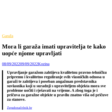
Garaža
Mora li garaža imati upravitelja te kako
uopće njome upravljati
08/09/2022
09/09/2022
Kozina
Upravljanje garažom zahtijeva kvalitetnu pravno-tehničku
pripremu i kvalitetno reguliranje svih vlasničkih odnosa u
garaži te zahtijeva i poseban angažman predstavnika
suvlasnika koji u suradnji s upraviteljem objekta mora sve
probleme uočiti i rješavati na vrijeme. A zbog toga je i
pričuva za garažne objekte u pravilu znatno viša od pričuve
za stanove.
Zgradonačelnik.hr