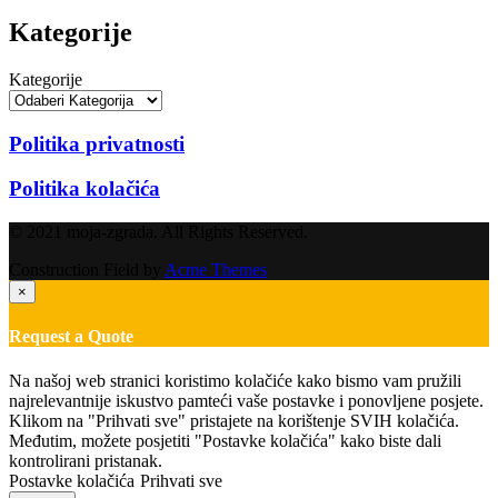
Kategorije
Kategorije
Politika privatnosti
Politika kolačića
© 2021 moja-zgrada. All Rights Reserved.
Construction Field by
Acme Themes
×
Request a Quote
Na našoj web stranici koristimo kolačiće kako bismo vam pružili
najrelevantnije iskustvo pamteći vaše postavke i ponovljene posjete.
Klikom na "Prihvati sve" pristajete na korištenje SVIH kolačića.
Međutim, možete posjetiti "Postavke kolačića" kako biste dali
kontrolirani pristanak.
Postavke kolačića
Prihvati sve