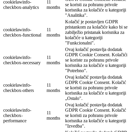
cookielawinfo-
11
se koristi za pohranu privole
checkbox-analytics
months
korisnika za kolačiće u kategoriji
"Analitika".
Kolačić je postavljen GDPR
pristankom za kolačiće kako bi se
cookielawinfo-
11
zabilježio pristanak korisnika za
checkbox-functional
months
kolačiće u kategoriji
"Funkcionalni".
Ovaj kolačić postavlja dodatak
GDPR Cookie Consent. Kolačići
cookielawinfo-
11
se koriste za pohranu privole
checkbox-necessary
months
korisnika za kolačiće u kategoriji
"Potrebno".
Ovaj kolačić postavlja dodatak
GDPR Cookie Consent. Kolačić
cookielawinfo-
11
se koristi za pohranu privole
checkbox-others
months
korisnika za kolačiće u kategoriji
„Ostalo".
Ovaj kolačić postavlja dodatak
cookielawinfo-
GDPR Cookie Consent. Kolačić
11
checkbox-
se koristi za pohranu privole
months
performance
korisnika za kolačiće u kategoriji
"Izvedba".