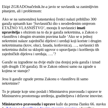
Ekipi ZGRADOnačelnik.hr-a javio se suvlasnik sa zanimljivim
pitanjem, ali i problemom:
Ako se na samostalnoj katastarskoj čestici nalazi približno 300
garaža upisanih kao ‘Suvlasnički dio s neodređenim omjerom
ETAŽNO VLASNIŠTVO’, moraju li suvlasnici
imati
upravitelja
s obzirom na to da je garaža nekretnina, a Zakon o
vlasništvu i drugim stvarnim pravima kaže ‘Ako se u jednoj
nekretnini nalaze zajednički dijelovi i uređaji koji koriste i drugim
nekretninama (krov, oluci, fasada, kotlovnica), …, suvlasnici tih
nekretnina dužni su sklopiti ugovor o upravljanju i korištenju tih
zajedničkih dijelova i uređaja, ….’?
Garaže su izgrađene na dvije etaže (na donjoj pola garaža i iznad
njih drugih 150 garaža). Ili se Zakon odnosi samo na zgrade u
kojima se stanuje?
Jesu li garaže zgrade prema Zakonu o vlasništvu ili samo
nekretnine?
To je pitanje koje smo poslali i Ministarstvu pravosuđa i uprave te
Ministarstvu prostornoga uređenja, graditeljstva i državne imovine.
Ministarstvo pravosuđa i uprave
kaže da prema članku 66. stavku