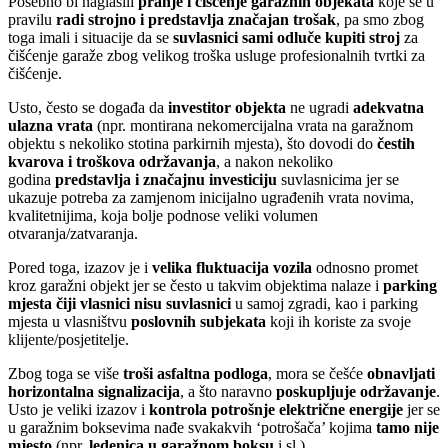
Posebno bi naglasili
pranje i čišćenje garažnih objekata
koje se u
pravilu
radi strojno i predstavlja značajan trošak
, pa smo zbog
toga imali i situacije da se
suvlasnici sami odluče kupiti stroj
za
čišćenje garaže zbog velikog troška usluge profesionalnih tvrtki za
čišćenje.
Usto, često se događa da
investitor objekta
ne ugradi
adekvatna
ulazna vrata
(npr. montirana nekomercijalna vrata na garažnom
objektu s nekoliko stotina parkirnih mjesta), što dovodi do
čestih
kvarova i troškova održavanja
, a nakon nekoliko
godina
predstavlja i značajnu investiciju
suvlasnicima jer se
ukazuje potreba za zamjenom inicijalno ugrađenih vrata novima,
kvalitetnijima, koja bolje podnose veliki volumen
otvaranja/zatvaranja.
Pored toga, izazov je i
velika fluktuacija vozila
odnosno promet
kroz garažni objekt jer se često u takvim objektima nalaze i
parking
mjesta čiji vlasnici nisu suvlasnici
u samoj zgradi, kao i parking
mjesta u vlasništvu
poslovnih subjekata
koji ih koriste za svoje
klijente/posjetitelje.
Zbog toga se više
troši asfaltna podloga
, mora se češće
obnavljati
horizontalna signalizacija
, a što naravno
poskupljuje održavanje
.
Usto je veliki izazov i
kontrola potrošnje električne energije
jer se
u garažnim boksevima nađe svakakvih ‘potrošača’ kojima
tamo nije
mjesto
(npr.
ledenica u garažnom boksu
i sl.).