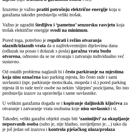
Izuzetno je važno
pratiti potrošnju električne energije
koja u
garažama također predstavlja veliki trošak.
Važno je ugraditi
štedljivu i ‘pametnu’ senzorsku rasvjetu
koja
trošak električne energije
svodi na minimum
.
Pored toga, potrebno je
regulirati i režim otvaranja
ulaznih/izlaznih vrata
da u najfrekventnijim dijelovima dana
(odlazak na posao i dolazak s posla)
garažna vrata budu
otvorena
, odnosno da se ne otvaraju i zatvaraju individualno već
sustavno.
Od ostalih problema naglasili bi i
često parkiranje na mjestima
koja nisu označena
kao parking mjesta, što često rade i sami
suvlasnici (npr. parkiranje motocikala, mopeda i sl.) pored parking
mjesta ili to rade treće osobe na nekim ‘slijepim’ pozicijama, što isto
predstavlja izazov za upravitelja i same suvlasnike.
U velikim garažama događa se i
kopiranje daljinskih ključeva
za
otvaranje i zatvaranje vrata osobama koje
nisu suvlasnici
i sl.
Također, veliki garažni objekti znaju biti
‘zanimljivi’ za okupljanje
nepozvanih osoba
(suho je, nije hladno, osvijetljeno je…) tako da
je još jedan od izazova i
kontrola pješačkog ulaza/prolaza