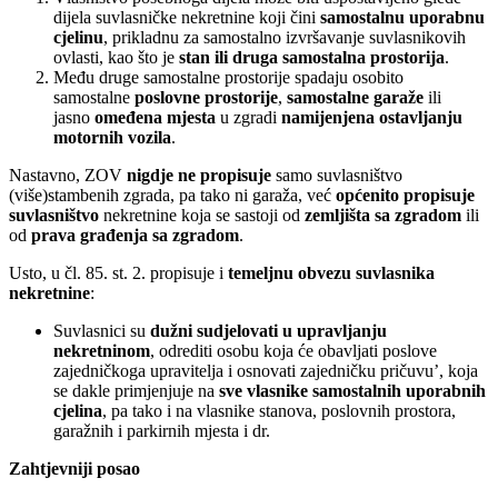
dijela suvlasničke nekretnine koji čini
samostalnu uporabnu
cjelinu
, prikladnu za samostalno izvršavanje suvlasnikovih
ovlasti, kao što je
stan ili druga samostalna prostorija
.
Među druge samostalne prostorije spadaju osobito
samostalne
poslovne prostorije
,
samostalne garaže
ili
jasno
omeđena mjesta
u zgradi
namijenjena ostavljanju
motornih vozila
.
Nastavno, ZOV
nigdje ne propisuje
samo suvlasništvo
(više)stambenih zgrada, pa tako ni garaža, već
općenito propisuje
suvlasništvo
nekretnine koja se sastoji od
zemljišta sa zgradom
ili
od
prava građenja sa zgradom
.
Usto, u čl. 85. st. 2. propisuje i
temeljnu obvezu suvlasnika
nekretnine
:
Suvlasnici su
dužni sudjelovati u upravljanju
nekretninom
, odrediti osobu koja će obavljati poslove
zajedničkoga upravitelja i osnovati zajedničku pričuvu’, koja
se dakle primjenjuje na
sve vlasnike samostalnih uporabnih
cjelina
, pa tako i na vlasnike stanova, poslovnih prostora,
garažnih i parkirnih mjesta i dr.
Zahtjevniji posao