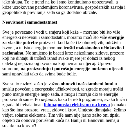
jako skupa. To je trend na koji smo kontinuirano upozoravali, a
krize uzrokovane pandemijom koronavirusa, gospodarskih zastoja i
geopolitičkih previranja sada su ga dodatno ubrzale.
Neovisnost i samodostatnost
Sve je povezano i vodi u smjeru koji kaže – moramo biti što više
energetski neovisni i samodostatni, moramo moći što više
energije
za vlastite potrebe
proizvesti kod kuće i iz obnovljivih, održivih
izvora, a tu istu energiju moramo
trošiti maksimalno učinkovito i
racionalno
. Ne smijemo je bacati kroz neizolirane zidove, prozore
koji ne dihtaju ili trošeći iznad svake mjere jer dolazi iz nekog
dalekog nepoznatog izvora na koji nemamo utjecaj. Upravo
suprotno,
na proizvodnju i potrošnju energije možemo utjecati
i
sami upravljati tako da svima bude bolje.
Sve su to razlozi zašto je važno
obnoviti naš stambeni fond
u
smislu povećanja energetske učinkovitosti, te zgrade moraju trošiti
puno manje energije nego sada, a mogu i moraju dio te energije
proizvoditi same. Po
defaultu
, kako bi rekli programeri, svaka kuća i
zgrada bi trebala imati
fotonaponsku elektranu na krovu
jednako
kao što ima prozore, vrata, zidove i krov. Umjesto dimnjaka, želimo
vidjeti solarne elektrane. Tim više nam nije jasno zašto oni tipski
objekti za obnovu porušenih kuća na Baniji ili Banovini nemaju
solarke na krovu?!