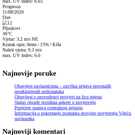
max. UV index: 6.65
Prognoza
11/08/2026
Dan
Pljuskovi
36°C
Vjetar: 3.2 m/s NE
Kratak opis:
0mm
/
15%
/
Kiša
Naleti vjetra: 9.3 m/s
max. UV index: 6.6
Najnovije poruke
Obavijest suvlasnicima – završna prijava preostalih
neotklonjenih nedostataka
Obavijest o provedenoj provjeri na licu mjesta
Status obrade rezultata ankete o povjerenju
Punjenje sustava centralnog grijanja
Informacija o pokretanju postupka provjere povjerenja Vijeću
suvlasnika
Najnoviji komentari