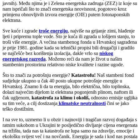
javnih). Među njima je i Zelena energetska zadruga (ZEZ) iz koje su
nam ispričali što to znači energetska neovisnost, pogotovo kroz
primjenu obnovljivih izvora energije (OIE) putem fotonaponskih
elektrana.
Sve kuće i zgrade
troše energiju
, najviše na grijanje zimi, hlađenje
ljeti i pripremu tople vode. Što je kuća ili zgrada u lošijem stanju, to
troši više energije. A većina stambenog fonda u Hrvatskoj sagrađena
je prije 1981. godine kada su tehnički propisi bili drugačiji i gradilo
se najčešće bez korištenja izolacija, dakle vrlo su
niskog
energetskog razreda
. Možemo reći da nam je život u našim
stambenim prostorima relativno niske kvalitete i razine ugode.
Što to znači za potrošnju energije?
Katastrofu!
Naš stambeni fond
sudjeluje ukupno u čak 40 posto ukupne potrošnje energije u
Hrvatskoj. Znamo li da ta energija, bilo električna, bilo toplinska,
dolazi najvećim dijelom iz elektrana pogonjenih plinom, naftom ili
čak ugljenom,
katastrofa za klimu i okoliš,
odnosno emisije ugljika
su tim veće, a cilj dostizanja
klimatske neutralnosti
čini se jako
teško dostižnim.
I na sve to, uzmemo li u obzir i najnoviji i tragičan razvoj događaja s
ratnim sukobom u Ukrajini te posljedično divljanje cijena energenata
na tržištu, tada nas ta katastrofa ne lupa samo na zdravlje, emocije i
ekološku svijest već i na novčanik. Energija je sada i kod nas postala