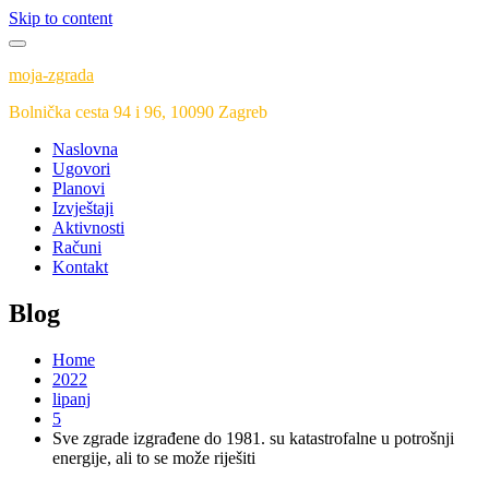
Skip to content
moja-zgrada
Bolnička cesta 94 i 96, 10090 Zagreb
Naslovna
Ugovori
Planovi
Izvještaji
Aktivnosti
Računi
Kontakt
Blog
Home
2022
lipanj
5
Sve zgrade izgrađene do 1981. su katastrofalne u potrošnji
energije, ali to se može riješiti