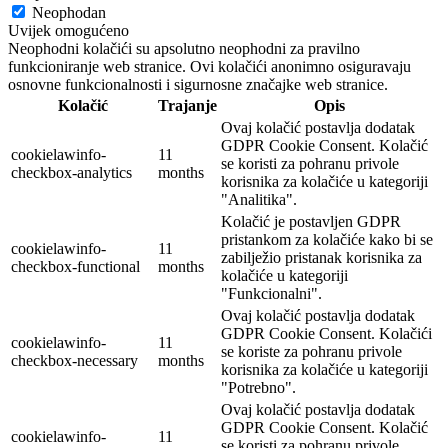
Neophodan
Uvijek omogućeno
Neophodni kolačići su apsolutno neophodni za pravilno
funkcioniranje web stranice. Ovi kolačići anonimno osiguravaju
osnovne funkcionalnosti i sigurnosne značajke web stranice.
Kolačić
Trajanje
Opis
Ovaj kolačić postavlja dodatak
GDPR Cookie Consent. Kolačić
cookielawinfo-
11
se koristi za pohranu privole
checkbox-analytics
months
korisnika za kolačiće u kategoriji
"Analitika".
Kolačić je postavljen GDPR
pristankom za kolačiće kako bi se
cookielawinfo-
11
zabilježio pristanak korisnika za
checkbox-functional
months
kolačiće u kategoriji
"Funkcionalni".
Ovaj kolačić postavlja dodatak
GDPR Cookie Consent. Kolačići
cookielawinfo-
11
se koriste za pohranu privole
checkbox-necessary
months
korisnika za kolačiće u kategoriji
"Potrebno".
Ovaj kolačić postavlja dodatak
GDPR Cookie Consent. Kolačić
cookielawinfo-
11
se koristi za pohranu privole