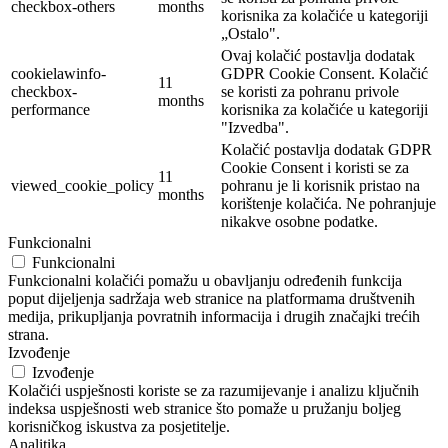
checkbox-others
months
korisnika za kolačiće u kategoriji
„Ostalo".
Ovaj kolačić postavlja dodatak
cookielawinfo-
GDPR Cookie Consent. Kolačić
11
checkbox-
se koristi za pohranu privole
months
performance
korisnika za kolačiće u kategoriji
"Izvedba".
Kolačić postavlja dodatak GDPR
Cookie Consent i koristi se za
11
viewed_cookie_policy
pohranu je li korisnik pristao na
months
korištenje kolačića. Ne pohranjuje
nikakve osobne podatke.
Funkcionalni
Funkcionalni
Funkcionalni kolačići pomažu u obavljanju određenih funkcija
poput dijeljenja sadržaja web stranice na platformama društvenih
medija, prikupljanja povratnih informacija i drugih značajki trećih
strana.
Izvođenje
Izvođenje
Kolačići uspješnosti koriste se za razumijevanje i analizu ključnih
indeksa uspješnosti web stranice što pomaže u pružanju boljeg
korisničkog iskustva za posjetitelje.
Analitika