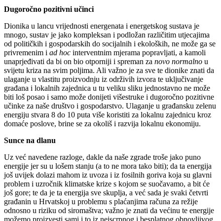
Dugoročno pozitivni učinci
Dionika u lancu vrijednosti energenata i energetskog sustava je
mnogo, sustav je jako kompleksan i podložan različitim utjecajima
od političkih i gospodarskih do socijalnih i ekoloških, ne može ga se
privremenim i
ad hoc
interventnim mjerama popravljati, a kamoli
unaprjeđivati da bi on bio otporniji i spreman za
novo normalno
u
svijetu kriza na svim poljima. Ali važno je za sve te dionike znati da
ulaganje u vlastitu proizvodnju iz održivih izvora te uključivanje
građana i lokalnih zajednica u tu veliku sliku jednostavno ne može
biti loš posao i samo može donijeti višestruke i dugoročno pozitivne
učinke za naše društvo i gospodarstvo. Ulaganje u građansku zelenu
energiju stvara 8 do 10 puta više koristiti za lokalnu zajednicu kroz
domaće poslove, brine se za okoliš i razvija lokalnu ekonomiju.
Sunce na dlanu
Uz već navedene razloge, dakle da naše zgrade troše jako puno
energije jer su u lošem stanju (a to ne mora tako biti); da ta energija
još uvijek dolazi mahom iz uvoza i iz fosilnih goriva koja su glavni
problem i uzročnik klimatske krize s kojom se suočavamo, a bit će
još gore; te da je ta energija sve skuplja, a već sada je svaki četvrti
građanin u Hrvatskoj u problemu s plaćanjima računa za režije
odnosno u riziku od siromaštva; važno je znati da većinu te energije
možemo proizvesti sami i to iz neiscrpnog i besplatnog obnovljivog