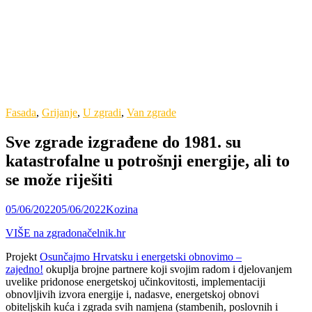
Fasada
,
Grijanje
,
U zgradi
,
Van zgrade
Sve zgrade izgrađene do 1981. su
katastrofalne u potrošnji energije, ali to
se može riješiti
05/06/2022
05/06/2022
Kozina
VIŠE na zgradonačelnik.hr
Projekt
Osunčajmo Hrvatsku i energetski obnovimo –
zajedno!
okuplja brojne partnere koji svojim radom i djelovanjem
uvelike pridonose energetskoj učinkovitosti, implementaciji
obnovljivih izvora energije i, nadasve, energetskoj obnovi
obiteljskih kuća i zgrada svih namjena (stambenih, poslovnih i