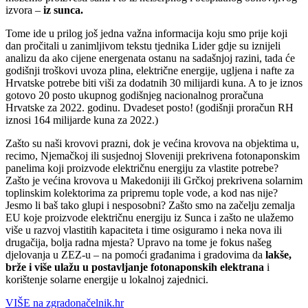
izvora –
iz sunca.
Tome ide u prilog još jedna važna informacija koju smo prije koji
dan pročitali u zanimljivom tekstu tjednika Lider gdje su iznijeli
analizu da ako cijene energenata ostanu na sadašnjoj razini, tada će
godišnji troškovi uvoza plina, električne energije, ugljena i nafte za
Hrvatske potrebe biti viši za dodatnih 30 milijardi kuna. A to je iznos
gotovo 20 posto ukupnog godišnjeg nacionalnog proračuna
Hrvatske za 2022. godinu. Dvadeset posto! (godišnji proračun RH
iznosi 164 milijarde kuna za 2022.)
Zašto su naši krovovi prazni, dok je većina krovova na objektima u,
recimo, Njemačkoj ili susjednoj Sloveniji prekrivena fotonaponskim
panelima koji proizvode električnu energiju za vlastite potrebe?
Zašto je većina krovova u Makedoniji ili Grčkoj prekrivena solarnim
toplinskim kolektorima za pripremu tople vode, a kod nas nije?
Jesmo li baš tako glupi i nesposobni? Zašto smo na začelju zemalja
EU koje proizvode električnu energiju iz Sunca i zašto ne ulažemo
više u razvoj vlastitih kapaciteta i time osiguramo i neka nova ili
drugačija, bolja radna mjesta? Upravo na tome je fokus našeg
djelovanja u ZEZ-u – na pomoći građanima i gradovima da
lakše,
brže i više ulažu u postavljanje fotonaponskih elektrana
i
korištenje solarne energije u lokalnoj zajednici.
VIŠE na zgradonačelnik.hr