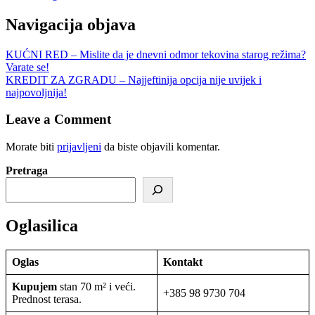
Navigacija objava
KUĆNI RED – Mislite da je dnevni odmor tekovina starog režima?
Varate se!
KREDIT ZA ZGRADU – Najjeftinija opcija nije uvijek i
najpovoljnija!
Leave a Comment
Morate biti
prijavljeni
da biste objavili komentar.
Pretraga
Oglasilica
Oglas
Kontakt
Kupujem
stan 70 m² i veći.
+385 98 9730 704
Prednost terasa.